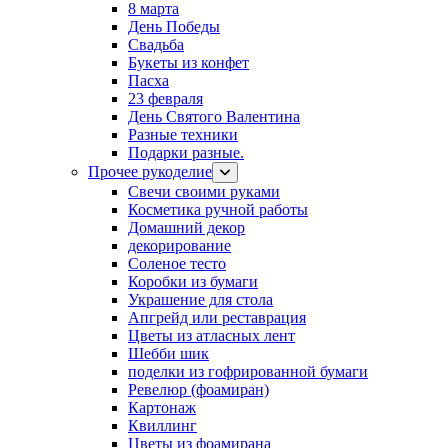
8 марта
День Победы
Свадьба
Букеты из конфет
Пасха
23 февраля
День Святого Валентина
Разные техники
Подарки разные.
Прочее рукоделие
Свечи своими руками
Косметика ручной работы
Домашний декор
декорирование
Соленое тесто
Коробки из бумаги
Украшение для стола
Апгрейд или реставрация
Цветы из атласных лент
Шебби шик
поделки из гофрированной бумаги
Ревелюр (фоамиран)
Картонаж
Квиллинг
Цветы из фоамирана