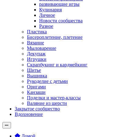
развивающие игры
Кулинария
Личное
Новости сообщества
Разное
Пластика
Бисероплетение, плетение
Вязание
Мыловарение
Декупаж
Игрушки
Скрапбукинг и кардмейкинг
Шитье
Вышивка
Рукоделие с детьми
Оригами
Канзаши
Поделки и мастер-классы
Валяние из шерсти
Закрытое сообщество
Вдохновение
Домой