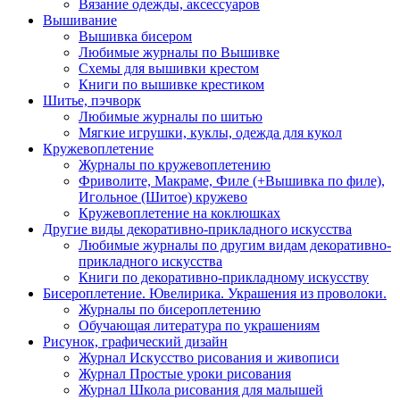
Вязание одежды, аксессуаров
Вышивание
Вышивка бисером
Любимые журналы по Вышивке
Схемы для вышивки крестом
Книги по вышивке крестиком
Шитье, пэчворк
Любимые журналы по шитью
Мягкие игрушки, куклы, одежда для кукол
Кружевоплетение
Журналы по кружевоплетению
Фриволите, Макраме, Филе (+Вышивка по филе),
Игольное (Шитое) кружево
Кружевоплетение на коклюшках
Другие виды декоративно-прикладного искусства
Любимые журналы по другим видам декоративно-
прикладного искусства
Книги по декоративно-прикладному искусству
Бисероплетение. Ювелирика. Украшения из проволоки.
Журналы по бисероплетению
Обучающая литература по украшениям
Рисунок, графический дизайн
Журнал Искусство рисования и живописи
Журнал Простые уроки рисования
Журнал Школа рисования для малышей