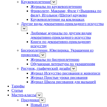
Кружевоплетение
Журналы по кружевоплетению
Фриволите, Макраме, Филе (+Вышивка по
филе), Игольное (Шитое) кружево
Кружевоплетение на коклюшках
Другие виды декоративно-прикладного искусства
Любимые журналы по другим видам
декоративно-прикладного искусства
Книги по декоративно-прикладному
искусству
Бисероплетение. Ювелирика. Украшения из
проволоки.
Журналы по бисероплетению
Обучающая литература по украшениям
Рисунок, графический дизайн
Журнал Искусство рисования и живописи
Журнал Простые уроки рисования
Журнал Школа рисования для малышей
Тарифы
Статьи
Мастер-классы
Праздники
Новый год