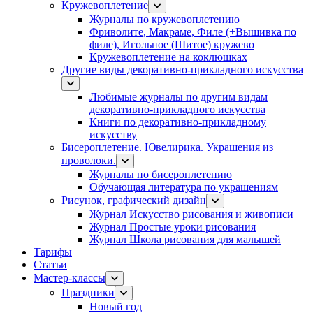
Кружевоплетение
Журналы по кружевоплетению
Фриволите, Макраме, Филе (+Вышивка по
филе), Игольное (Шитое) кружево
Кружевоплетение на коклюшках
Другие виды декоративно-прикладного искусства
Любимые журналы по другим видам
декоративно-прикладного искусства
Книги по декоративно-прикладному
искусству
Бисероплетение. Ювелирика. Украшения из
проволоки.
Журналы по бисероплетению
Обучающая литература по украшениям
Рисунок, графический дизайн
Журнал Искусство рисования и живописи
Журнал Простые уроки рисования
Журнал Школа рисования для малышей
Тарифы
Статьи
Мастер-классы
Праздники
Новый год