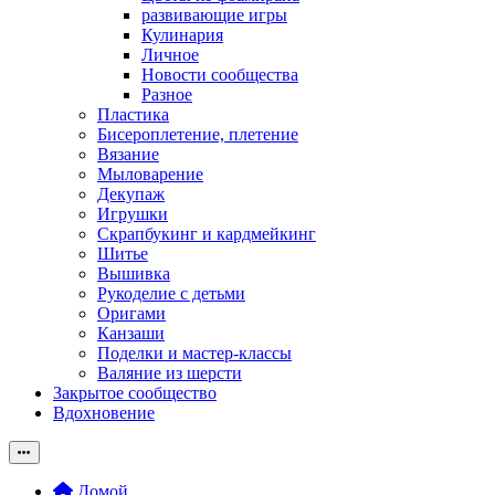
развивающие игры
Кулинария
Личное
Новости сообщества
Разное
Пластика
Бисероплетение, плетение
Вязание
Мыловарение
Декупаж
Игрушки
Скрапбукинг и кардмейкинг
Шитье
Вышивка
Рукоделие с детьми
Оригами
Канзаши
Поделки и мастер-классы
Валяние из шерсти
Закрытое сообщество
Вдохновение
Домой