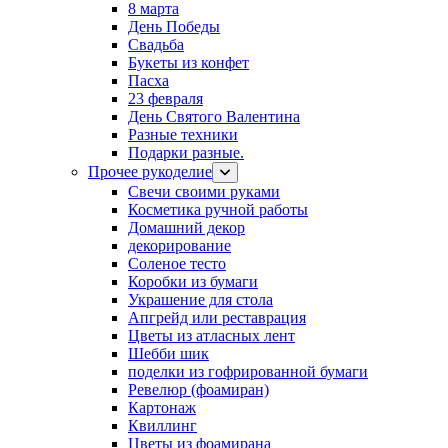
8 марта
День Победы
Свадьба
Букеты из конфет
Пасха
23 февраля
День Святого Валентина
Разные техники
Подарки разные.
Прочее рукоделие
Свечи своими руками
Косметика ручной работы
Домашний декор
декорирование
Соленое тесто
Коробки из бумаги
Украшение для стола
Апгрейд или реставрация
Цветы из атласных лент
Шебби шик
поделки из гофрированной бумаги
Ревелюр (фоамиран)
Картонаж
Квиллинг
Цветы из фоамирана