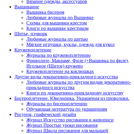
Вязание одежды, аксессуаров
Вышивание
Вышивка бисером
Любимые журналы по Вышивке
Схемы для вышивки крестом
Книги по вышивке крестиком
Шитье, пэчворк
Любимые журналы по шитью
Мягкие игрушки, куклы, одежда для кукол
Кружевоплетение
Журналы по кружевоплетению
Фриволите, Макраме, Филе (+Вышивка по филе),
Игольное (Шитое) кружево
Кружевоплетение на коклюшках
Другие виды декоративно-прикладного искусства
Любимые журналы по другим видам декоративно-
прикладного искусства
Книги по декоративно-прикладному искусству
Бисероплетение. Ювелирика. Украшения из проволоки.
Журналы по бисероплетению
Обучающая литература по украшениям
Рисунок, графический дизайн
Журнал Искусство рисования и живописи
Журнал Простые уроки рисования
Журнал Школа рисования для малышей