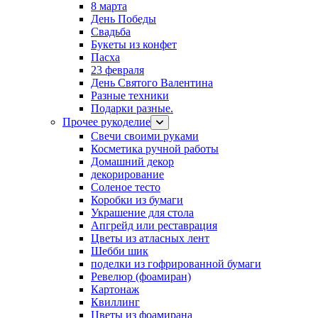
8 марта
День Победы
Свадьба
Букеты из конфет
Пасха
23 февраля
День Святого Валентина
Разные техники
Подарки разные.
Прочее рукоделие
Свечи своими руками
Косметика ручной работы
Домашний декор
декорирование
Соленое тесто
Коробки из бумаги
Украшение для стола
Апгрейд или реставрация
Цветы из атласных лент
Шебби шик
поделки из гофрированной бумаги
Ревелюр (фоамиран)
Картонаж
Квиллинг
Цветы из фоамирана