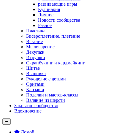
развивающие игры
Кулинария
Личное
Новости сообщества
Разное
Пластика
Бисероплетение, плетение
Вязание
Мыловарение
Декупаж
Игрушки
Скрапбукинг и кардмейкинг
Шитье
Вышивка
Рукоделие с детьми
Оригами
Канзаши
Поделки и мастер-классы
Валяние из шерсти
Закрытое сообщество
Вдохновение
Домой