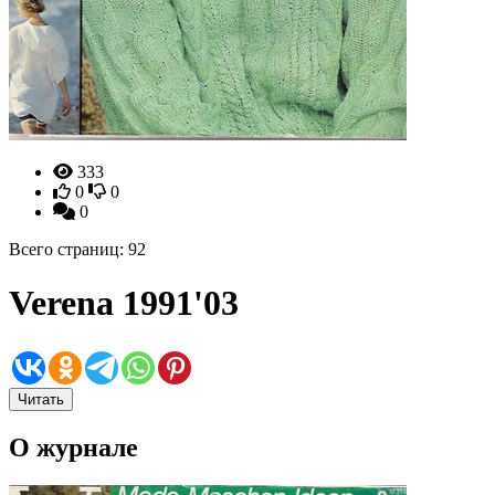
333
0
0
0
Всего страниц: 92
Verena 1991'03
Читать
О журнале