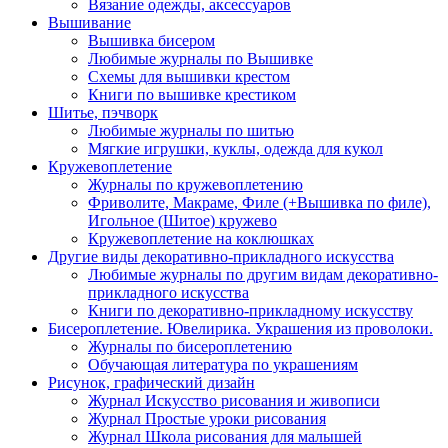
Вязание одежды, аксессуаров
Вышивание
Вышивка бисером
Любимые журналы по Вышивке
Схемы для вышивки крестом
Книги по вышивке крестиком
Шитье, пэчворк
Любимые журналы по шитью
Мягкие игрушки, куклы, одежда для кукол
Кружевоплетение
Журналы по кружевоплетению
Фриволите, Макраме, Филе (+Вышивка по филе),
Игольное (Шитое) кружево
Кружевоплетение на коклюшках
Другие виды декоративно-прикладного искусства
Любимые журналы по другим видам декоративно-
прикладного искусства
Книги по декоративно-прикладному искусству
Бисероплетение. Ювелирика. Украшения из проволоки.
Журналы по бисероплетению
Обучающая литература по украшениям
Рисунок, графический дизайн
Журнал Искусство рисования и живописи
Журнал Простые уроки рисования
Журнал Школа рисования для малышей