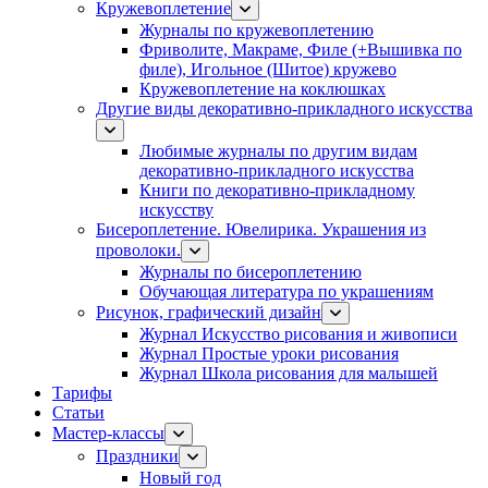
Кружевоплетение
Журналы по кружевоплетению
Фриволите, Макраме, Филе (+Вышивка по
филе), Игольное (Шитое) кружево
Кружевоплетение на коклюшках
Другие виды декоративно-прикладного искусства
Любимые журналы по другим видам
декоративно-прикладного искусства
Книги по декоративно-прикладному
искусству
Бисероплетение. Ювелирика. Украшения из
проволоки.
Журналы по бисероплетению
Обучающая литература по украшениям
Рисунок, графический дизайн
Журнал Искусство рисования и живописи
Журнал Простые уроки рисования
Журнал Школа рисования для малышей
Тарифы
Статьи
Мастер-классы
Праздники
Новый год