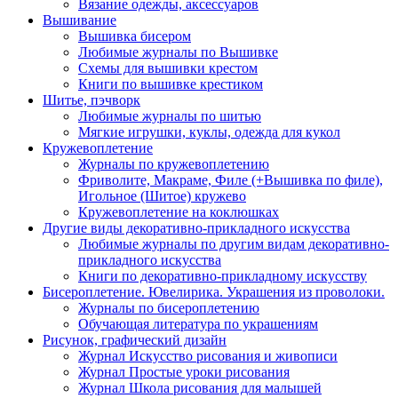
Вязание одежды, аксессуаров
Вышивание
Вышивка бисером
Любимые журналы по Вышивке
Схемы для вышивки крестом
Книги по вышивке крестиком
Шитье, пэчворк
Любимые журналы по шитью
Мягкие игрушки, куклы, одежда для кукол
Кружевоплетение
Журналы по кружевоплетению
Фриволите, Макраме, Филе (+Вышивка по филе),
Игольное (Шитое) кружево
Кружевоплетение на коклюшках
Другие виды декоративно-прикладного искусства
Любимые журналы по другим видам декоративно-
прикладного искусства
Книги по декоративно-прикладному искусству
Бисероплетение. Ювелирика. Украшения из проволоки.
Журналы по бисероплетению
Обучающая литература по украшениям
Рисунок, графический дизайн
Журнал Искусство рисования и живописи
Журнал Простые уроки рисования
Журнал Школа рисования для малышей