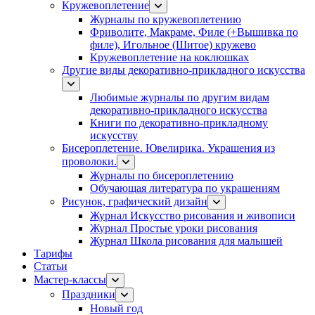
Кружевоплетение
Журналы по кружевоплетению
Фриволите, Макраме, Филе (+Вышивка по
филе), Игольное (Шитое) кружево
Кружевоплетение на коклюшках
Другие виды декоративно-прикладного искусства
Любимые журналы по другим видам
декоративно-прикладного искусства
Книги по декоративно-прикладному
искусству
Бисероплетение. Ювелирика. Украшения из
проволоки.
Журналы по бисероплетению
Обучающая литература по украшениям
Рисунок, графический дизайн
Журнал Искусство рисования и живописи
Журнал Простые уроки рисования
Журнал Школа рисования для малышей
Тарифы
Статьи
Мастер-классы
Праздники
Новый год