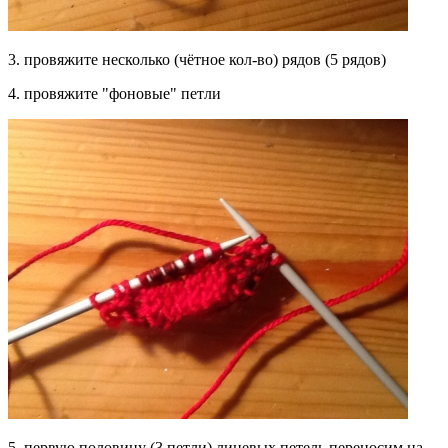
3. провяжите несколько (чётное кол-во) рядов (5 рядов)
4. провяжите "фоновые" петли
5. первую половину (3 петли) лицевых петель переносим на