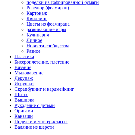
поделки из гофрированной бумаги
Ревелюр (фоамиран)
Картонаж
Квиллинг
Цветы из фоамирана
развивающие игры
Кулинария
Личное
Новости сообщества
Разное
Пластика
Бисероплетение, плетение
Вязание
Мыловарение
Декупаж
Игрушки
Скрапбукинг и кардмейкинг
Шитье
Вышивка
Рукоделие с детьми
Оригами
Канзаши
Поделки и мастер-классы
Валяние из шерсти