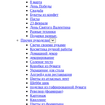
8 марта
День Победы
Свадьба
Букеты из конфет
Пасха
23 февраля
День Святого Валентина
Разные техники
Подарки разные.
Прочее рукоделие
Свечи своими руками
Косметика ручной работы
Домашний декор
декорирование
Соленое тесто
Коробки из бумаги
Украшение для стола
Апгрейд или реставрация
Цветы из атласных лент
Шебби шик
поделки из гофрированной бумаги
Ревелюр (фоамиран)
Картонаж
Квиллинг
Цветы из фоамирана