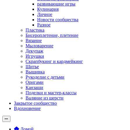
развивающие игры
Кулинария
Личное
Новости сообщества
Разное
Пластика
Бисероплетение, плетение
Вязание
Мыловарение
Декупаж
Игрушки
Скрапбукинг и кардмейкинг
Шитье
Вышивка
Рукоделие с детьми
Оригами
Канзаши
Поделки и мастер-классы
Валяние из шерсти
Закрытое сообщество
Вдохновение
Домой