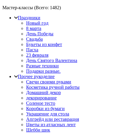
Мастер-классы (Всего:
1482
)
Праздники
Новый год
8 марта
День Победы
Свадьба
Букеты из конфет
Пасха
23 февраля
День Святого Валентина
Разные техники
Подарки разные.
Прочее рукоделие
Свечи своими руками
Косметика ручной работы
Домашний декор
декорирование
Соленое тесто
Коробки из бумаги
Украшение для стола
Апгрейд или реставрация
Цветы из атласных лент
Шебби шик