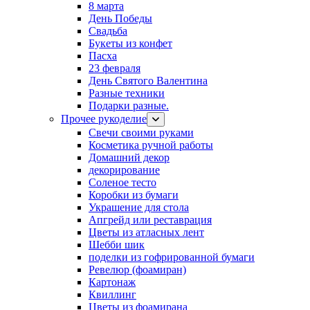
8 марта
День Победы
Свадьба
Букеты из конфет
Пасха
23 февраля
День Святого Валентина
Разные техники
Подарки разные.
Прочее рукоделие
Свечи своими руками
Косметика ручной работы
Домашний декор
декорирование
Соленое тесто
Коробки из бумаги
Украшение для стола
Апгрейд или реставрация
Цветы из атласных лент
Шебби шик
поделки из гофрированной бумаги
Ревелюр (фоамиран)
Картонаж
Квиллинг
Цветы из фоамирана