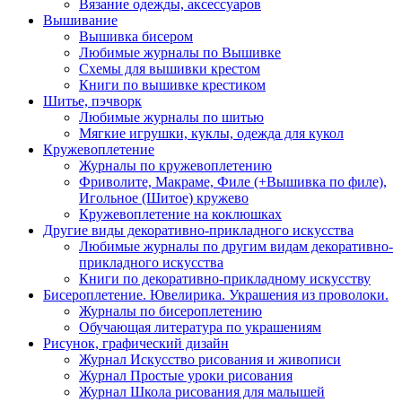
Вязание одежды, аксессуаров
Вышивание
Вышивка бисером
Любимые журналы по Вышивке
Схемы для вышивки крестом
Книги по вышивке крестиком
Шитье, пэчворк
Любимые журналы по шитью
Мягкие игрушки, куклы, одежда для кукол
Кружевоплетение
Журналы по кружевоплетению
Фриволите, Макраме, Филе (+Вышивка по филе),
Игольное (Шитое) кружево
Кружевоплетение на коклюшках
Другие виды декоративно-прикладного искусства
Любимые журналы по другим видам декоративно-
прикладного искусства
Книги по декоративно-прикладному искусству
Бисероплетение. Ювелирика. Украшения из проволоки.
Журналы по бисероплетению
Обучающая литература по украшениям
Рисунок, графический дизайн
Журнал Искусство рисования и живописи
Журнал Простые уроки рисования
Журнал Школа рисования для малышей