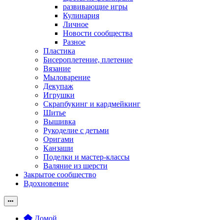
развивающие игры
Кулинария
Личное
Новости сообщества
Разное
Пластика
Бисероплетение, плетение
Вязание
Мыловарение
Декупаж
Игрушки
Скрапбукинг и кардмейкинг
Шитье
Вышивка
Рукоделие с детьми
Оригами
Канзаши
Поделки и мастер-классы
Валяние из шерсти
Закрытое сообщество
Вдохновение
Домой