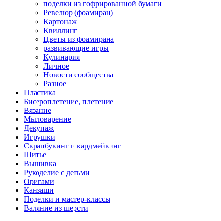
поделки из гофрированной бумаги
Ревелюр (фоамиран)
Картонаж
Квиллинг
Цветы из фоамирана
развивающие игры
Кулинария
Личное
Новости сообщества
Разное
Пластика
Бисероплетение, плетение
Вязание
Мыловарение
Декупаж
Игрушки
Скрапбукинг и кардмейкинг
Шитье
Вышивка
Рукоделие с детьми
Оригами
Канзаши
Поделки и мастер-классы
Валяние из шерсти