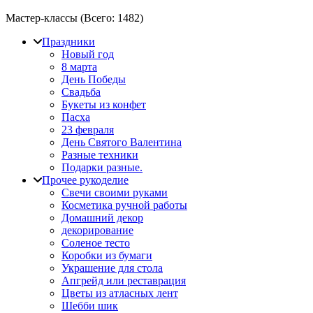
Мастер-классы (Всего:
1482
)
Праздники
Новый год
8 марта
День Победы
Свадьба
Букеты из конфет
Пасха
23 февраля
День Святого Валентина
Разные техники
Подарки разные.
Прочее рукоделие
Свечи своими руками
Косметика ручной работы
Домашний декор
декорирование
Соленое тесто
Коробки из бумаги
Украшение для стола
Апгрейд или реставрация
Цветы из атласных лент
Шебби шик