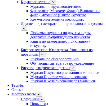
Кружевоплетение
Журналы по кружевоплетению
Фриволите, Макраме, Филе (+Вышивка по
филе), Игольное (Шитое) кружево
Кружевоплетение на коклюшках
Другие виды декоративно-прикладного искусства
Любимые журналы по другим видам
декоративно-прикладного искусства
Книги по декоративно-прикладному
искусству
Бисероплетение. Ювелирика. Украшения из
проволоки.
Журналы по бисероплетению
Обучающая литература по украшениям
Рисунок, графический дизайн
Журнал Искусство рисования и живописи
Журнал Простые уроки рисования
Журнал Школа рисования для малышей
Тарифы
Статьи
Мастер-классы
Праздники
Новый год