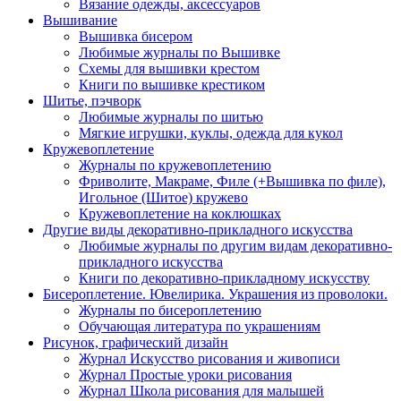
Вязание одежды, аксессуаров
Вышивание
Вышивка бисером
Любимые журналы по Вышивке
Схемы для вышивки крестом
Книги по вышивке крестиком
Шитье, пэчворк
Любимые журналы по шитью
Мягкие игрушки, куклы, одежда для кукол
Кружевоплетение
Журналы по кружевоплетению
Фриволите, Макраме, Филе (+Вышивка по филе),
Игольное (Шитое) кружево
Кружевоплетение на коклюшках
Другие виды декоративно-прикладного искусства
Любимые журналы по другим видам декоративно-
прикладного искусства
Книги по декоративно-прикладному искусству
Бисероплетение. Ювелирика. Украшения из проволоки.
Журналы по бисероплетению
Обучающая литература по украшениям
Рисунок, графический дизайн
Журнал Искусство рисования и живописи
Журнал Простые уроки рисования
Журнал Школа рисования для малышей