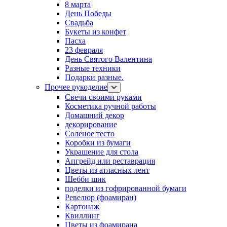
8 марта
День Победы
Свадьба
Букеты из конфет
Пасха
23 февраля
День Святого Валентина
Разные техники
Подарки разные.
Прочее рукоделие
Свечи своими руками
Косметика ручной работы
Домашний декор
декорирование
Соленое тесто
Коробки из бумаги
Украшение для стола
Апгрейд или реставрация
Цветы из атласных лент
Шебби шик
поделки из гофрированной бумаги
Ревелюр (фоамиран)
Картонаж
Квиллинг
Цветы из фоамирана