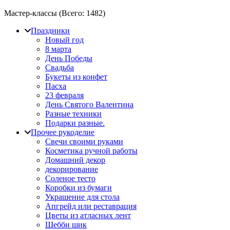
Мастер-классы (Всего:
1482
)
Праздники
Новый год
8 марта
День Победы
Свадьба
Букеты из конфет
Пасха
23 февраля
День Святого Валентина
Разные техники
Подарки разные.
Прочее рукоделие
Свечи своими руками
Косметика ручной работы
Домашний декор
декорирование
Соленое тесто
Коробки из бумаги
Украшение для стола
Апгрейд или реставрация
Цветы из атласных лент
Шебби шик