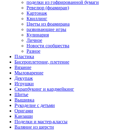
поделки из гофрированной бумаги
Ревелюр (фоамиран)
Картонаж
Квиллинг
Цветы из фоамирана
развивающие игры
Кулинария
Личное
Новости сообщества
Разное
Пластика
Бисероплетение, плетение
Вязание
Мыловарение
Декупаж
Игрушки
Скрапбукинг и кардмейкинг
Шитье
Вышивка
Рукоделие с детьми
Оригами
Канзаши
Поделки и мастер-классы
Валяние из шерсти