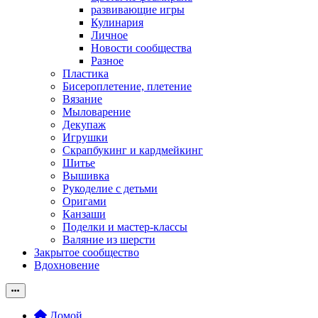
развивающие игры
Кулинария
Личное
Новости сообщества
Разное
Пластика
Бисероплетение, плетение
Вязание
Мыловарение
Декупаж
Игрушки
Скрапбукинг и кардмейкинг
Шитье
Вышивка
Рукоделие с детьми
Оригами
Канзаши
Поделки и мастер-классы
Валяние из шерсти
Закрытое сообщество
Вдохновение
Домой