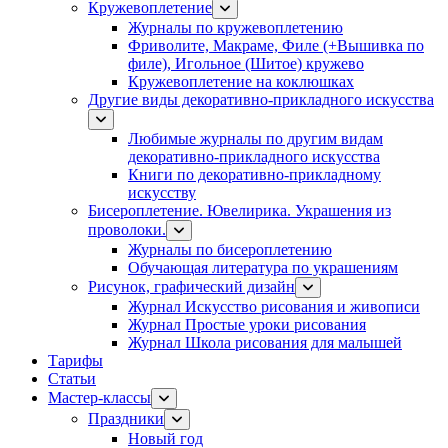
Кружевоплетение
Журналы по кружевоплетению
Фриволите, Макраме, Филе (+Вышивка по
филе), Игольное (Шитое) кружево
Кружевоплетение на коклюшках
Другие виды декоративно-прикладного искусства
Любимые журналы по другим видам
декоративно-прикладного искусства
Книги по декоративно-прикладному
искусству
Бисероплетение. Ювелирика. Украшения из
проволоки.
Журналы по бисероплетению
Обучающая литература по украшениям
Рисунок, графический дизайн
Журнал Искусство рисования и живописи
Журнал Простые уроки рисования
Журнал Школа рисования для малышей
Тарифы
Статьи
Мастер-классы
Праздники
Новый год