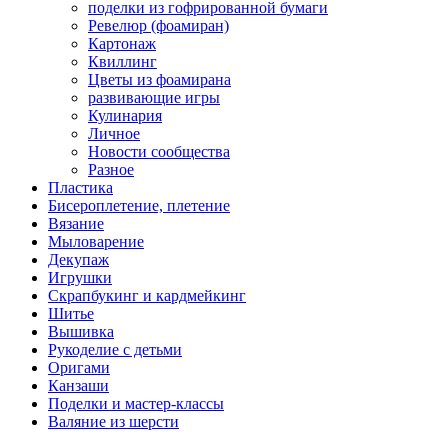
поделки из гофрированной бумаги
Ревелюр (фоамиран)
Картонаж
Квиллинг
Цветы из фоамирана
развивающие игры
Кулинария
Личное
Новости сообщества
Разное
Пластика
Бисероплетение, плетение
Вязание
Мыловарение
Декупаж
Игрушки
Скрапбукинг и кардмейкинг
Шитье
Вышивка
Рукоделие с детьми
Оригами
Канзаши
Поделки и мастер-классы
Валяние из шерсти