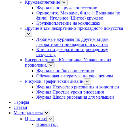
Кружевоплетение
Журналы по кружевоплетению
Фриволите, Макраме, Филе (+Вышивка по
филе), Игольное (Шитое) кружево
Кружевоплетение на коклюшках
Другие виды декоративно-прикладного искусства
Любимые журналы по другим видам
декоративно-прикладного искусства
Книги по декоративно-прикладному
искусству
Бисероплетение. Ювелирика. Украшения из
проволоки.
Журналы по бисероплетению
Обучающая литература по украшениям
Рисунок, графический дизайн
Журнал Искусство рисования и живописи
Журнал Простые уроки рисования
Журнал Школа рисования для малышей
Тарифы
Статьи
Мастер-классы
Праздники
Новый год