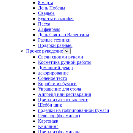
8 марта
День Победы
Свадьба
Букеты из конфет
Пасха
23 февраля
День Святого Валентина
Разные техники
Подарки разные.
Прочее рукоделие
Свечи своими руками
Косметика ручной работы
Домашний декор
декорирование
Соленое тесто
Коробки из бумаги
Украшение для стола
Апгрейд или реставрация
Цветы из атласных лент
Шебби шик
поделки из гофрированной бумаги
Ревелюр (фоамиран)
Картонаж
Квиллинг
Цветы из фоамирана