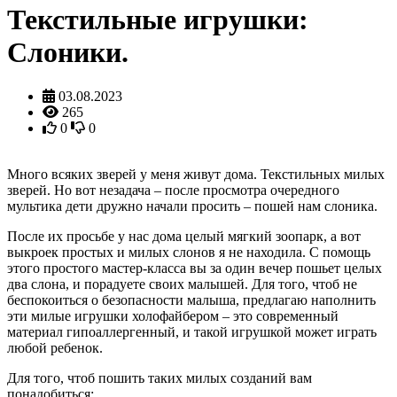
Текстильные игрушки:
Слоники.
03.08.2023
265
0
0
Много всяких зверей у меня живут дома. Текстильных милых
зверей. Но вот незадача – после просмотра очередного
мультика дети дружно начали просить – пошей нам слоника.
После их просьбе у нас дома целый мягкий зоопарк, а вот
выкроек простых и милых слонов я не находила. С помощь
этого простого мастер-класса вы за один вечер пошьет целых
два слона, и порадуете своих малышей. Для того, чтоб не
беспокоиться о безопасности малыша, предлагаю наполнить
эти милые игрушки холофайбером – это современный
материал гипоаллергенный, и такой игрушкой может играть
любой ребенок.
Для того, чтоб пошить таких милых созданий вам
понадобиться: