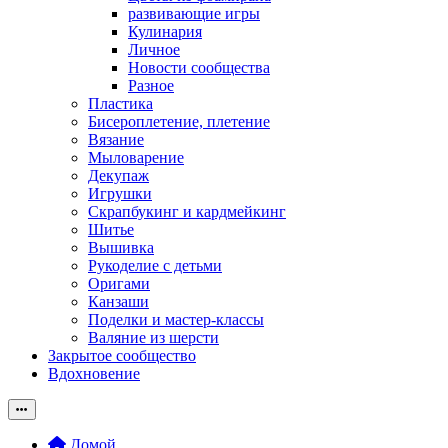
развивающие игры
Кулинария
Личное
Новости сообщества
Разное
Пластика
Бисероплетение, плетение
Вязание
Мыловарение
Декупаж
Игрушки
Скрапбукинг и кардмейкинг
Шитье
Вышивка
Рукоделие с детьми
Оригами
Канзаши
Поделки и мастер-классы
Валяние из шерсти
Закрытое сообщество
Вдохновение
Домой