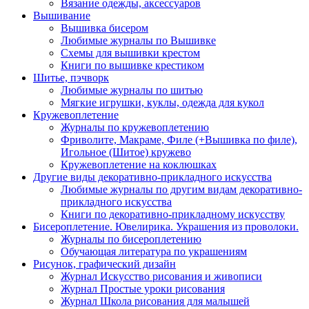
Вязание одежды, аксессуаров
Вышивание
Вышивка бисером
Любимые журналы по Вышивке
Схемы для вышивки крестом
Книги по вышивке крестиком
Шитье, пэчворк
Любимые журналы по шитью
Мягкие игрушки, куклы, одежда для кукол
Кружевоплетение
Журналы по кружевоплетению
Фриволите, Макраме, Филе (+Вышивка по филе),
Игольное (Шитое) кружево
Кружевоплетение на коклюшках
Другие виды декоративно-прикладного искусства
Любимые журналы по другим видам декоративно-
прикладного искусства
Книги по декоративно-прикладному искусству
Бисероплетение. Ювелирика. Украшения из проволоки.
Журналы по бисероплетению
Обучающая литература по украшениям
Рисунок, графический дизайн
Журнал Искусство рисования и живописи
Журнал Простые уроки рисования
Журнал Школа рисования для малышей