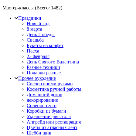
Мастер-классы (Всего:
1482
)
Праздники
Новый год
8 марта
День Победы
Свадьба
Букеты из конфет
Пасха
23 февраля
День Святого Валентина
Разные техники
Подарки разные.
Прочее рукоделие
Свечи своими руками
Косметика ручной работы
Домашний декор
декорирование
Соленое тесто
Коробки из бумаги
Украшение для стола
Апгрейд или реставрация
Цветы из атласных лент
Шебби шик