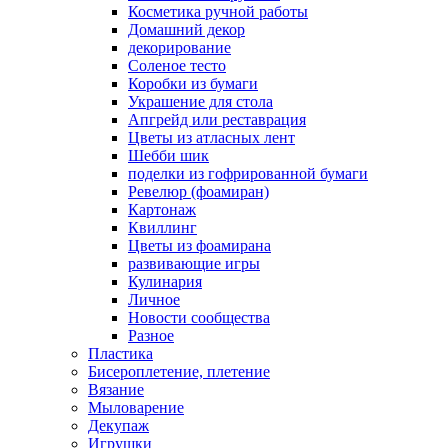
Косметика ручной работы
Домашний декор
декорирование
Соленое тесто
Коробки из бумаги
Украшение для стола
Апгрейд или реставрация
Цветы из атласных лент
Шебби шик
поделки из гофрированной бумаги
Ревелюр (фоамиран)
Картонаж
Квиллинг
Цветы из фоамирана
развивающие игры
Кулинария
Личное
Новости сообщества
Разное
Пластика
Бисероплетение, плетение
Вязание
Мыловарение
Декупаж
Игрушки