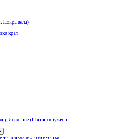
ы, Покрывала)
зка края
е), Игольное (Шитое) кружево
вно-прикладного искусства