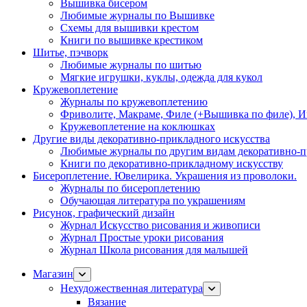
Вышивка бисером
Любимые журналы по Вышивке
Схемы для вышивки крестом
Книги по вышивке крестиком
Шитье, пэчворк
Любимые журналы по шитью
Мягкие игрушки, куклы, одежда для кукол
Кружевоплетение
Журналы по кружевоплетению
Фриволите, Макраме, Филе (+Вышивка по филе), И
Кружевоплетение на коклюшках
Другие виды декоративно-прикладного искусства
Любимые журналы по другим видам декоративно-п
Книги по декоративно-прикладному искусству
Бисероплетение. Ювелирика. Украшения из проволоки.
Журналы по бисероплетению
Обучающая литература по украшениям
Рисунок, графический дизайн
Журнал Искусство рисования и живописи
Журнал Простые уроки рисования
Журнал Школа рисования для малышей
Магазин
Нехудожественная литература
Вязание