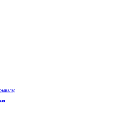
рывала)
рая