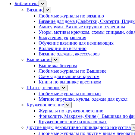
Библиотека
Вязание
Любимые журналы по вязанию
Вязание для дома (Салфетки, Скатерти, Плед
Амигуруми. Вязаные игрушки, сувениры
Узоры, мотивы крючком, схемы спицами, обвя
Бижутерия, украшения
Обучение вязанию для начинающих
Коллекции по вязанию
Вязание одежды, аксессуаров
Вышивание
Вышивка бисером
Любимые журналы по Вышивке
Схемы для вышивки крестом
Книги по вышивке крестиком
Шитье, пэчворк
Любимые журналы по шитью
Мягкие игрушки, куклы, одежда для кукол
Кружевоплетение
Журналы по кружевоплетению
Фриволите, Макраме, Филе (+Вышивка по фил
Кружевоплетение на коклюшках
Другие виды декоративно-прикладного искусства
Любимые журналы по другим видам декорати