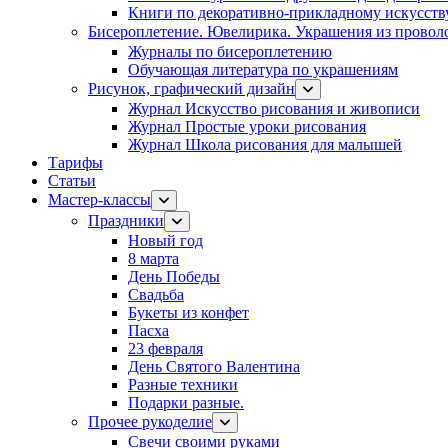
Книги по декоративно-прикладному искусств
Бисероплетение. Ювелирика. Украшения из провол
Журналы по бисероплетению
Обучающая литература по украшениям
Рисунок, графический дизайн
Журнал Искусство рисования и живописи
Журнал Простые уроки рисования
Журнал Школа рисования для малышей
Тарифы
Статьи
Мастер-классы
Праздники
Новый год
8 марта
День Победы
Свадьба
Букеты из конфет
Пасха
23 февраля
День Святого Валентина
Разные техники
Подарки разные.
Прочее рукоделие
Свечи своими руками