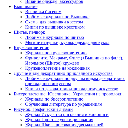
Вязание одежды, аксессуаров
Вышивание
Вышивка бисером
Любимые журналы по Вышивке
Схемы для вышивки крестом
Книги по вышивке крестиком
Шитье, пэчворк
Любимые журналы по шитью
Мягкие игрушки, куклы, одежда для кукол
Кружевоплетение
Журналы по кружевоплетению
Фриволите, Макраме, Филе (+Вышивка по филе),
Игольное (Шитое) кружево
Кружевоплетение на коклюшках
Другие виды декоративно-прикладного искусства
Любимые журналы по другим видам декоративно-
прикладного искусства
Книги по декоративно-прикладному искусству
Бисероплетение. Ювелирика. Украшения из проволоки.
Журналы по бисероплетению
Обучающая литература по украшениям
Рисунок, графический дизайн
Журнал Искусство рисования и живописи
Журнал Простые уроки рисования
Журнал Школа рисования для малышей