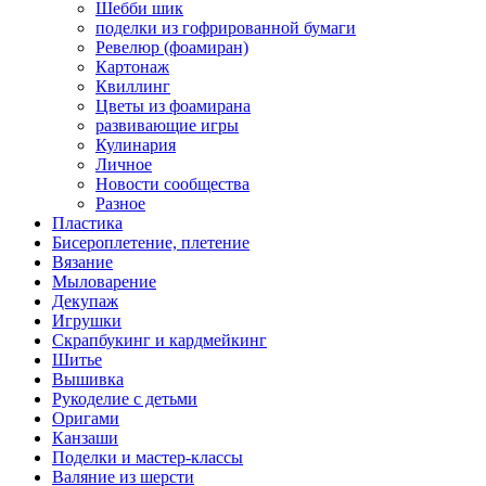
Шебби шик
поделки из гофрированной бумаги
Ревелюр (фоамиран)
Картонаж
Квиллинг
Цветы из фоамирана
развивающие игры
Кулинария
Личное
Новости сообщества
Разное
Пластика
Бисероплетение, плетение
Вязание
Мыловарение
Декупаж
Игрушки
Скрапбукинг и кардмейкинг
Шитье
Вышивка
Рукоделие с детьми
Оригами
Канзаши
Поделки и мастер-классы
Валяние из шерсти