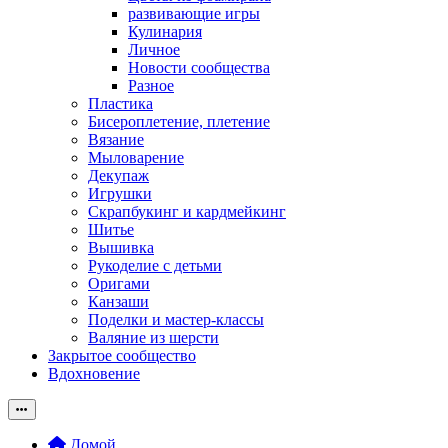
развивающие игры
Кулинария
Личное
Новости сообщества
Разное
Пластика
Бисероплетение, плетение
Вязание
Мыловарение
Декупаж
Игрушки
Скрапбукинг и кардмейкинг
Шитье
Вышивка
Рукоделие с детьми
Оригами
Канзаши
Поделки и мастер-классы
Валяние из шерсти
Закрытое сообщество
Вдохновение
Домой