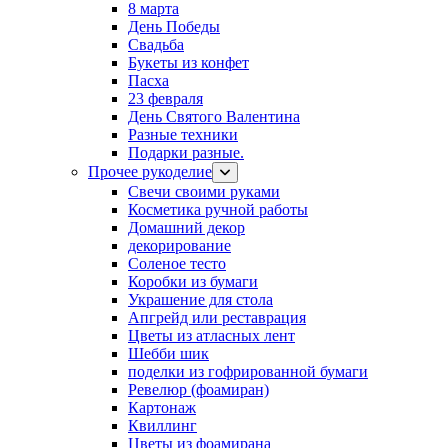
8 марта
День Победы
Свадьба
Букеты из конфет
Пасха
23 февраля
День Святого Валентина
Разные техники
Подарки разные.
Прочее рукоделие
Свечи своими руками
Косметика ручной работы
Домашний декор
декорирование
Соленое тесто
Коробки из бумаги
Украшение для стола
Апгрейд или реставрация
Цветы из атласных лент
Шебби шик
поделки из гофрированной бумаги
Ревелюр (фоамиран)
Картонаж
Квиллинг
Цветы из фоамирана