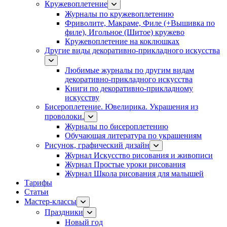
Кружевоплетение
Журналы по кружевоплетению
Фриволите, Макраме, Филе (+Вышивка по
филе), Игольное (Шитое) кружево
Кружевоплетение на коклюшках
Другие виды декоративно-прикладного искусства
Любимые журналы по другим видам
декоративно-прикладного искусства
Книги по декоративно-прикладному
искусству
Бисероплетение. Ювелирика. Украшения из
проволоки.
Журналы по бисероплетению
Обучающая литература по украшениям
Рисунок, графический дизайн
Журнал Искусство рисования и живописи
Журнал Простые уроки рисования
Журнал Школа рисования для малышей
Тарифы
Статьи
Мастер-классы
Праздники
Новый год