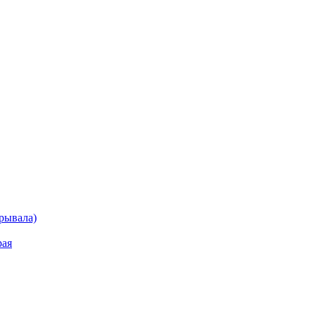
рывала)
рая