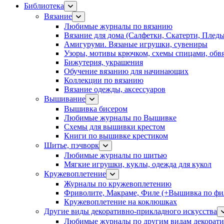
Библиотека
Вязание
Любимые журналы по вязанию
Вязание для дома (Салфетки, Скатерти, Плед
Амигуруми. Вязаные игрушки, сувениры
Узоры, мотивы крючком, схемы спицами, обвя
Бижутерия, украшения
Обучение вязанию для начинающих
Коллекции по вязанию
Вязание одежды, аксессуаров
Вышивание
Вышивка бисером
Любимые журналы по Вышивке
Схемы для вышивки крестом
Книги по вышивке крестиком
Шитье, пэчворк
Любимые журналы по шитью
Мягкие игрушки, куклы, одежда для кукол
Кружевоплетение
Журналы по кружевоплетению
Фриволите, Макраме, Филе (+Вышивка по фил
Кружевоплетение на коклюшках
Другие виды декоративно-прикладного искусства
Любимые журналы по другим видам декорати