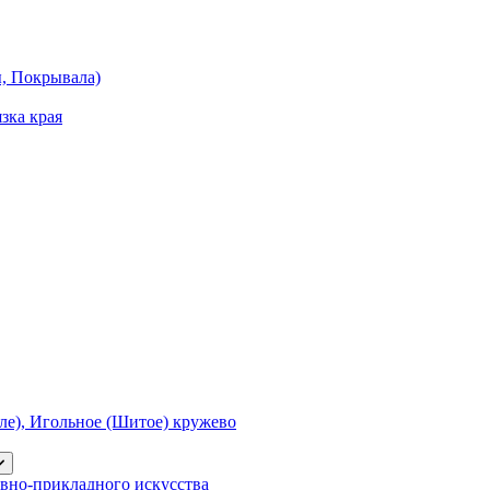
ы, Покрывала)
зка края
е), Игольное (Шитое) кружево
вно-прикладного искусства