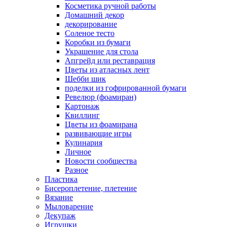
Косметика ручной работы
Домашний декор
декорирование
Соленое тесто
Коробки из бумаги
Украшение для стола
Апгрейд или реставрация
Цветы из атласных лент
Шебби шик
поделки из гофрированной бумаги
Ревелюр (фоамиран)
Картонаж
Квиллинг
Цветы из фоамирана
развивающие игры
Кулинария
Личное
Новости сообщества
Разное
Пластика
Бисероплетение, плетение
Вязание
Мыловарение
Декупаж
Игрушки