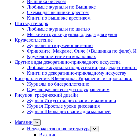
Вышивка бисером
Любимые журналы по Вышивке
Схемы для вышивки крестом
Книги по вышивке крестиком
Шитье, пэчворк
Любимые журналы по шитью
Мягкие игрушки, куклы, одежда для кукол
Кружевоплетение
Журналы по кружевоплетению
Фриволите, Макраме, Филе (+Вышивка по филе), И
Кружевоплетение на коклюшках
Другие виды декоративно-прикладного искусства
Любимые журналы по другим видам декоративно-п
Книги по декоративно-прикладному искусству
Бисероплетение. Ювелирика. Украшения из проволоки.
Журналы по бисероплетению
Обучающая литература по украшениям
Рисунок, графический дизайн
Журнал Искусство рисования и живописи
Журнал Простые уроки рисования
Журнал Школа рисования для малышей
Магазин
Нехудожественная литература
Вязание