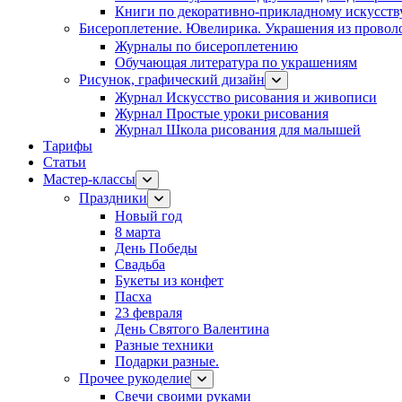
Книги по декоративно-прикладному искусств
Бисероплетение. Ювелирика. Украшения из провол
Журналы по бисероплетению
Обучающая литература по украшениям
Рисунок, графический дизайн
Журнал Искусство рисования и живописи
Журнал Простые уроки рисования
Журнал Школа рисования для малышей
Тарифы
Статьи
Мастер-классы
Праздники
Новый год
8 марта
День Победы
Свадьба
Букеты из конфет
Пасха
23 февраля
День Святого Валентина
Разные техники
Подарки разные.
Прочее рукоделие
Свечи своими руками