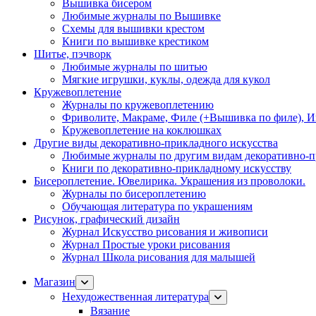
Вышивка бисером
Любимые журналы по Вышивке
Схемы для вышивки крестом
Книги по вышивке крестиком
Шитье, пэчворк
Любимые журналы по шитью
Мягкие игрушки, куклы, одежда для кукол
Кружевоплетение
Журналы по кружевоплетению
Фриволите, Макраме, Филе (+Вышивка по филе), И
Кружевоплетение на коклюшках
Другие виды декоративно-прикладного искусства
Любимые журналы по другим видам декоративно-п
Книги по декоративно-прикладному искусству
Бисероплетение. Ювелирика. Украшения из проволоки.
Журналы по бисероплетению
Обучающая литература по украшениям
Рисунок, графический дизайн
Журнал Искусство рисования и живописи
Журнал Простые уроки рисования
Журнал Школа рисования для малышей
Магазин
Нехудожественная литература
Вязание