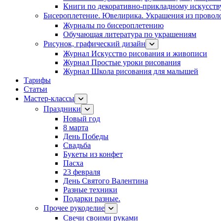
Книги по декоративно-прикладному искусств
Бисероплетение. Ювелирика. Украшения из провол
Журналы по бисероплетению
Обучающая литература по украшениям
Рисунок, графический дизайн
Журнал Искусство рисования и живописи
Журнал Простые уроки рисования
Журнал Школа рисования для малышей
Тарифы
Статьи
Мастер-классы
Праздники
Новый год
8 марта
День Победы
Свадьба
Букеты из конфет
Пасха
23 февраля
День Святого Валентина
Разные техники
Подарки разные.
Прочее рукоделие
Свечи своими руками