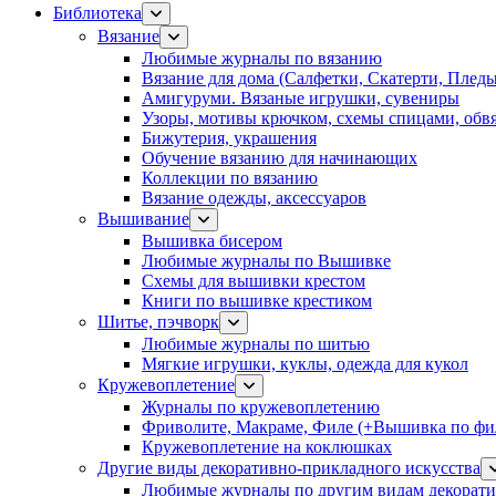
Библиотека
Вязание
Любимые журналы по вязанию
Вязание для дома (Салфетки, Скатерти, Плед
Амигуруми. Вязаные игрушки, сувениры
Узоры, мотивы крючком, схемы спицами, обвя
Бижутерия, украшения
Обучение вязанию для начинающих
Коллекции по вязанию
Вязание одежды, аксессуаров
Вышивание
Вышивка бисером
Любимые журналы по Вышивке
Схемы для вышивки крестом
Книги по вышивке крестиком
Шитье, пэчворк
Любимые журналы по шитью
Мягкие игрушки, куклы, одежда для кукол
Кружевоплетение
Журналы по кружевоплетению
Фриволите, Макраме, Филе (+Вышивка по фил
Кружевоплетение на коклюшках
Другие виды декоративно-прикладного искусства
Любимые журналы по другим видам декорати