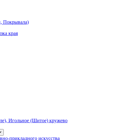
ы, Покрывала)
зка края
е), Игольное (Шитое) кружево
вно-прикладного искусства