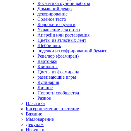
Косметика ручной работы
Домашний декор
декорирование
Соленое тесто
Коробки из бумаги
Украшение для стола
Апгрейд или реставрация
Цветы из атласных лент
Шебби шик
поделки из гофрированной бумаги
Ревелюр (фоамиран)
Картонаж
Квиллинг
Цветы из фоамирана
развивающие игры
Кулинария
Личное
Новости сообщества
Разное
Пластика
Бисероплетение, плетение
Вязание
Мыловарение
Декупаж
Игрушки