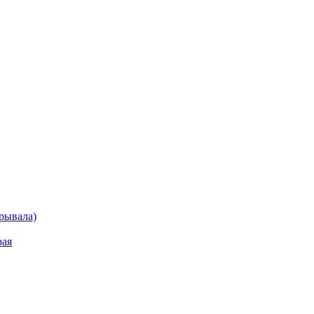
рывала)
рая