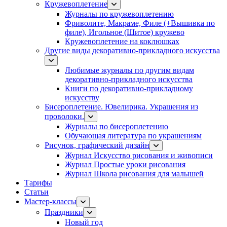
Кружевоплетение
Журналы по кружевоплетению
Фриволите, Макраме, Филе (+Вышивка по
филе), Игольное (Шитое) кружево
Кружевоплетение на коклюшках
Другие виды декоративно-прикладного искусства
Любимые журналы по другим видам
декоративно-прикладного искусства
Книги по декоративно-прикладному
искусству
Бисероплетение. Ювелирика. Украшения из
проволоки.
Журналы по бисероплетению
Обучающая литература по украшениям
Рисунок, графический дизайн
Журнал Искусство рисования и живописи
Журнал Простые уроки рисования
Журнал Школа рисования для малышей
Тарифы
Статьи
Мастер-классы
Праздники
Новый год