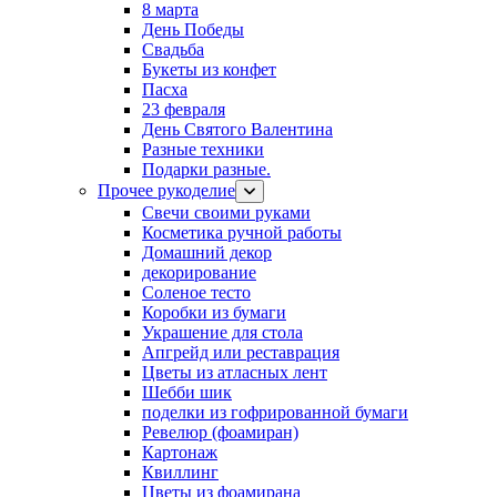
8 марта
День Победы
Свадьба
Букеты из конфет
Пасха
23 февраля
День Святого Валентина
Разные техники
Подарки разные.
Прочее рукоделие
Свечи своими руками
Косметика ручной работы
Домашний декор
декорирование
Соленое тесто
Коробки из бумаги
Украшение для стола
Апгрейд или реставрация
Цветы из атласных лент
Шебби шик
поделки из гофрированной бумаги
Ревелюр (фоамиран)
Картонаж
Квиллинг
Цветы из фоамирана