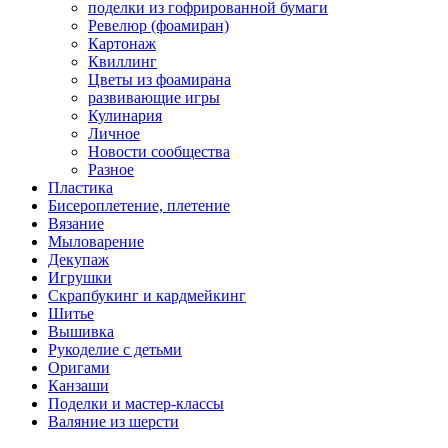
поделки из гофрированной бумаги
Ревелюр (фоамиран)
Картонаж
Квиллинг
Цветы из фоамирана
развивающие игры
Кулинария
Личное
Новости сообщества
Разное
Пластика
Бисероплетение, плетение
Вязание
Мыловарение
Декупаж
Игрушки
Скрапбукинг и кардмейкинг
Шитье
Вышивка
Рукоделие с детьми
Оригами
Канзаши
Поделки и мастер-классы
Валяние из шерсти