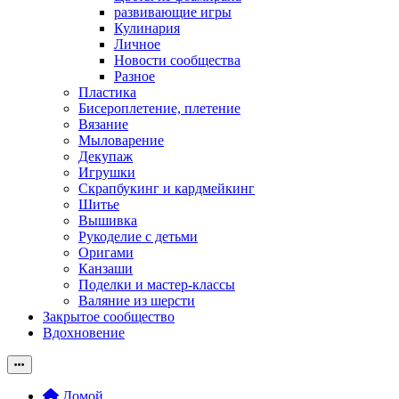
развивающие игры
Кулинария
Личное
Новости сообщества
Разное
Пластика
Бисероплетение, плетение
Вязание
Мыловарение
Декупаж
Игрушки
Скрапбукинг и кардмейкинг
Шитье
Вышивка
Рукоделие с детьми
Оригами
Канзаши
Поделки и мастер-классы
Валяние из шерсти
Закрытое сообщество
Вдохновение
Домой