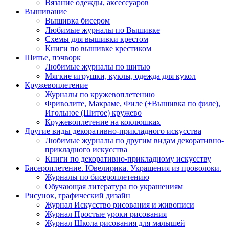
Вязание одежды, аксессуаров
Вышивание
Вышивка бисером
Любимые журналы по Вышивке
Схемы для вышивки крестом
Книги по вышивке крестиком
Шитье, пэчворк
Любимые журналы по шитью
Мягкие игрушки, куклы, одежда для кукол
Кружевоплетение
Журналы по кружевоплетению
Фриволите, Макраме, Филе (+Вышивка по филе),
Игольное (Шитое) кружево
Кружевоплетение на коклюшках
Другие виды декоративно-прикладного искусства
Любимые журналы по другим видам декоративно-
прикладного искусства
Книги по декоративно-прикладному искусству
Бисероплетение. Ювелирика. Украшения из проволоки.
Журналы по бисероплетению
Обучающая литература по украшениям
Рисунок, графический дизайн
Журнал Искусство рисования и живописи
Журнал Простые уроки рисования
Журнал Школа рисования для малышей