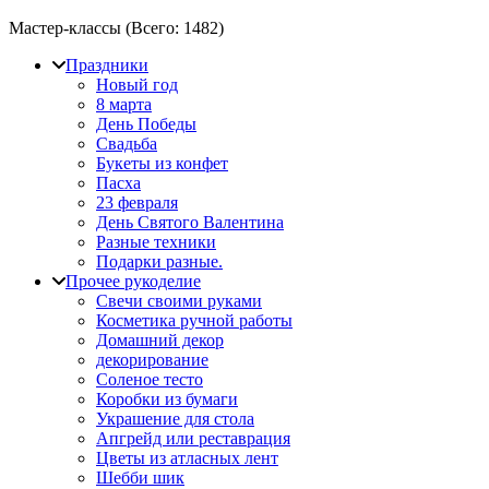
Мастер-классы (Всего:
1482
)
Праздники
Новый год
8 марта
День Победы
Свадьба
Букеты из конфет
Пасха
23 февраля
День Святого Валентина
Разные техники
Подарки разные.
Прочее рукоделие
Свечи своими руками
Косметика ручной работы
Домашний декор
декорирование
Соленое тесто
Коробки из бумаги
Украшение для стола
Апгрейд или реставрация
Цветы из атласных лент
Шебби шик