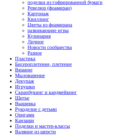
поделки из гофрированной бумаги
Ревелюр (фоамиран)
Картонаж
Квиллинг
Цветы из фоамирана
развивающие игры
Кулинария
Личное
Новости сообщества
Разное
Пластика
Бисероплетение, плетение
Вязание
Мыловарение
Декупаж
Игрушки
Скрапбукинг и кардмейкинг
Шитье
Вышивка
Рукоделие с детьми
Оригами
Канзаши
Поделки и мастер-классы
Валяние из шерсти