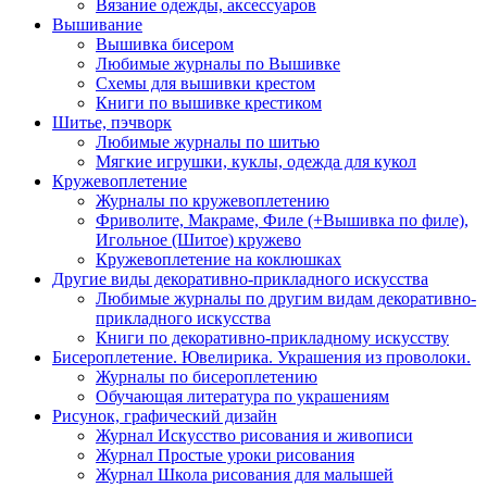
Вязание одежды, аксессуаров
Вышивание
Вышивка бисером
Любимые журналы по Вышивке
Схемы для вышивки крестом
Книги по вышивке крестиком
Шитье, пэчворк
Любимые журналы по шитью
Мягкие игрушки, куклы, одежда для кукол
Кружевоплетение
Журналы по кружевоплетению
Фриволите, Макраме, Филе (+Вышивка по филе),
Игольное (Шитое) кружево
Кружевоплетение на коклюшках
Другие виды декоративно-прикладного искусства
Любимые журналы по другим видам декоративно-
прикладного искусства
Книги по декоративно-прикладному искусству
Бисероплетение. Ювелирика. Украшения из проволоки.
Журналы по бисероплетению
Обучающая литература по украшениям
Рисунок, графический дизайн
Журнал Искусство рисования и живописи
Журнал Простые уроки рисования
Журнал Школа рисования для малышей