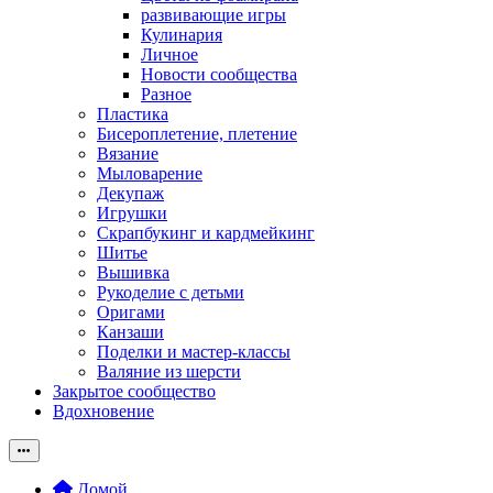
развивающие игры
Кулинария
Личное
Новости сообщества
Разное
Пластика
Бисероплетение, плетение
Вязание
Мыловарение
Декупаж
Игрушки
Скрапбукинг и кардмейкинг
Шитье
Вышивка
Рукоделие с детьми
Оригами
Канзаши
Поделки и мастер-классы
Валяние из шерсти
Закрытое сообщество
Вдохновение
Домой