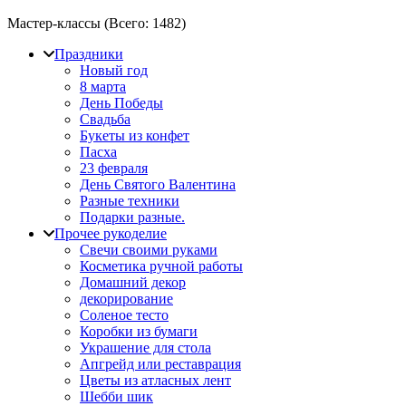
Мастер-классы (Всего:
1482
)
Праздники
Новый год
8 марта
День Победы
Свадьба
Букеты из конфет
Пасха
23 февраля
День Святого Валентина
Разные техники
Подарки разные.
Прочее рукоделие
Свечи своими руками
Косметика ручной работы
Домашний декор
декорирование
Соленое тесто
Коробки из бумаги
Украшение для стола
Апгрейд или реставрация
Цветы из атласных лент
Шебби шик