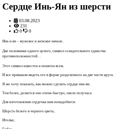
Сердце Инь-Ян из шерсти
03.08.2023
231
0
0
Инь и ян – мужское и женское начало.
Две половинки одного целого, символ созидательного единства
противоположностей…
Этот символ известен и понятен всем.
И все привыкли видеть его в форме разделенного на две части круга.
Я же хочу показать, как можно сделать сердце инь-ян.
Тем более, делается оно очень быстро, около получаса.
Для изготовления сердечка нам понадобятся:
Шерсть белого и черного цвета;
Иголка;
Губка.