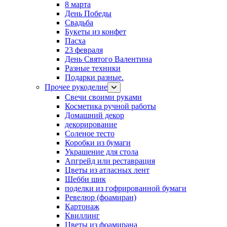
8 марта
День Победы
Свадьба
Букеты из конфет
Пасха
23 февраля
День Святого Валентина
Разные техники
Подарки разные.
Прочее рукоделие
Свечи своими руками
Косметика ручной работы
Домашний декор
декорирование
Соленое тесто
Коробки из бумаги
Украшение для стола
Апгрейд или реставрация
Цветы из атласных лент
Шебби шик
поделки из гофрированной бумаги
Ревелюр (фоамиран)
Картонаж
Квиллинг
Цветы из фоамирана