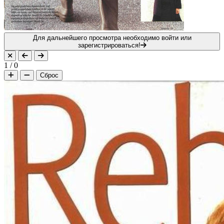
Для дальнейшего просмотра необходимо войти или
зарегистрироваться!
1
/
0
Сброс