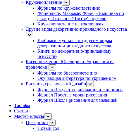
Кружевоплетение
Журналы по кружевоплетению
Фриволите, Макраме, Филе (+Вышивка по
филе), Игольное (Шитое) кружево
Кружевоплетение на коклюшках
Другие виды декоративно-прикладного искусства
Любимые журналы по другим видам
декоративно-прикладного искусства
Книги по декоративно-прикладному
искусству
Бисероплетение. Ювелирика. Украшения из
проволоки.
Журналы по бисероплетению
Обучающая литература по украшениям
Рисунок, графический дизайн
Журнал Искусство рисования и живописи
Журнал Простые уроки рисования
Журнал Школа рисования для малышей
Тарифы
Статьи
Мастер-классы
Праздники
Новый год