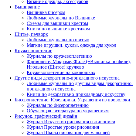
Вязание одежды, аксессуаров
Вышивание
Вышивка бисером
Любимые журналы по Вышивке
Схемы для вышивки крестом
Книги по вышивке крестиком
Шитье, пэчворк
Любимые журналы по шитью
Мягкие игрушки, куклы, одежда для кукол
Кружевоплетение
Журналы по кружевоплетению
Фриволите, Макраме, Филе (+Вышивка по филе),
Игольное (Шитое) кружево
Кружевоплетение на коклюшках
Другие виды декоративно-прикладного искусства
Любимые журналы по другим видам декоративно-
прикладного искусства
Книги по декоративно-прикладному искусству
Бисероплетение. Ювелирика. Украшения из проволоки.
Журналы по бисероплетению
Обучающая литература по украшениям
Рисунок, графический дизайн
Журнал Искусство рисования и живописи
Журнал Простые уроки рисования
Журнал Школа рисования для малышей