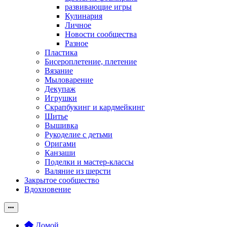
развивающие игры
Кулинария
Личное
Новости сообщества
Разное
Пластика
Бисероплетение, плетение
Вязание
Мыловарение
Декупаж
Игрушки
Скрапбукинг и кардмейкинг
Шитье
Вышивка
Рукоделие с детьми
Оригами
Канзаши
Поделки и мастер-классы
Валяние из шерсти
Закрытое сообщество
Вдохновение
Домой