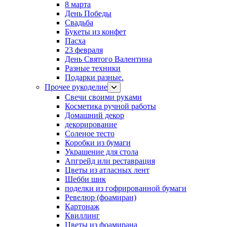
8 марта
День Победы
Свадьба
Букеты из конфет
Пасха
23 февраля
День Святого Валентина
Разные техники
Подарки разные.
Прочее рукоделие
Свечи своими руками
Косметика ручной работы
Домашний декор
декорирование
Соленое тесто
Коробки из бумаги
Украшение для стола
Апгрейд или реставрация
Цветы из атласных лент
Шебби шик
поделки из гофрированной бумаги
Ревелюр (фоамиран)
Картонаж
Квиллинг
Цветы из фоамирана