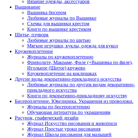
Вязание одежды, аксессуаров
Вышивание
Вышивка бисером
Любимые журналы по Вышивке
Схемы для вышивки крестом
Книги по вышивке крестиком
Шитье, пэчворк
Любимые журналы по шитью
Мягкие игрушки, куклы, одежда для кукол
Кружевоплетение
Журналы по кружевоплетению
Фриволите, Макраме, Филе (+Вышивка по филе),
Игольное (Шитое) кружево
Кружевоплетение на коклюшках
Другие виды декоративно-прикладного искусства
Любимые журналы по другим видам декоративно-
прикладного искусства
Книги по декоративно-прикладному искусству
Бисероплетение. Ювелирика. Украшения из проволоки.
Журналы по бисероплетению
Обучающая литература по украшениям
Рисунок, графический дизайн
Журнал Искусство рисования и живописи
Журнал Простые уроки рисования
Журнал Школа рисования для малышей