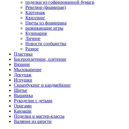
поделки из гофрированной бумаги
Ревелюр (фоамиран)
Картонаж
Квиллинг
Цветы из фоамирана
развивающие игры
Кулинария
Личное
Новости сообщества
Разное
Пластика
Бисероплетение, плетение
Вязание
Мыловарение
Декупаж
Игрушки
Скрапбукинг и кардмейкинг
Шитье
Вышивка
Рукоделие с детьми
Оригами
Канзаши
Поделки и мастер-классы
Валяние из шерсти