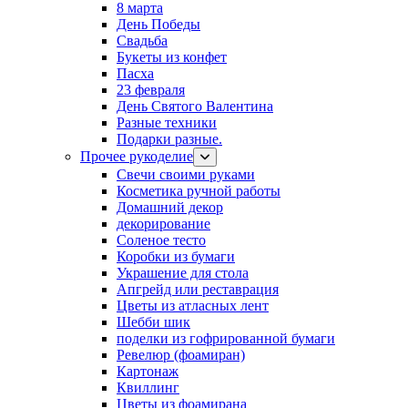
8 марта
День Победы
Свадьба
Букеты из конфет
Пасха
23 февраля
День Святого Валентина
Разные техники
Подарки разные.
Прочее рукоделие
Свечи своими руками
Косметика ручной работы
Домашний декор
декорирование
Соленое тесто
Коробки из бумаги
Украшение для стола
Апгрейд или реставрация
Цветы из атласных лент
Шебби шик
поделки из гофрированной бумаги
Ревелюр (фоамиран)
Картонаж
Квиллинг
Цветы из фоамирана