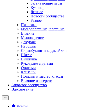
развивающие игры
Кулинария
Личное
Новости сообщества
Разное
Пластика
Бисероплетение, плетение
Вязание
Мыловарение
Декупаж
Игрушки
Скрапбукинг и кардмейкинг
Шитье
Вышивка
Рукоделие с детьми
Оригами
Канзаши
Поделки и мастер-классы
Валяние из шерсти
Закрытое сообщество
Вдохновение
Домой