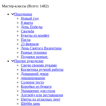
Мастер-классы (Всего:
1482
)
Праздники
Новый год
8 марта
День Победы
Свадьба
Букеты из конфет
Пасха
23 февраля
День Святого Валентина
Разные техники
Подарки разные.
Прочее рукоделие
Свечи своими руками
Косметика ручной работы
Домашний декор
декорирование
Соленое тесто
Коробки из бумаги
Украшение для стола
Апгрейд или реставрация
Цветы из атласных лент
Шебби шик