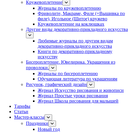
Кружевоплетение
Журналы по кружевоплетению
Фриволите, Макраме, Филе (+Вышивка по
филе), Игольное (Шитое) кружево
Кружевоплетение на коклюшках
Другие виды декоративно-прикладного искусства
Любимые журналы по другим видам
декоративно-прикладного искусства
Книги по декоративно-прикладному
искусству
Бисероплетение. Ювелирика. Украшения из
проволоки.
Журналы по бисероплетению
Обучающая литература по украшениям
Рисунок, графический дизайн
Журнал Искусство рисования и живописи
Журнал Простые уроки рисования
Журнал Школа рисования для малышей
Тарифы
Статьи
Мастер-классы
Праздники
Новый год