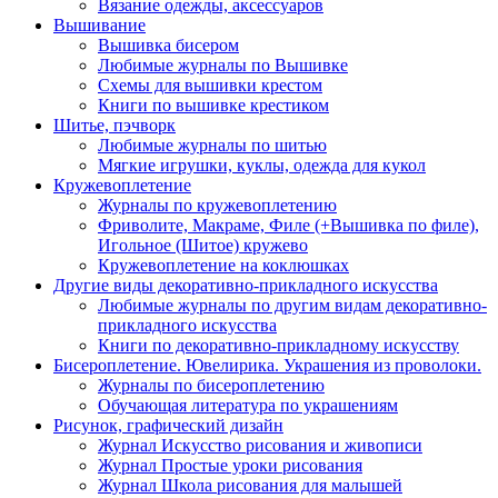
Вязание одежды, аксессуаров
Вышивание
Вышивка бисером
Любимые журналы по Вышивке
Схемы для вышивки крестом
Книги по вышивке крестиком
Шитье, пэчворк
Любимые журналы по шитью
Мягкие игрушки, куклы, одежда для кукол
Кружевоплетение
Журналы по кружевоплетению
Фриволите, Макраме, Филе (+Вышивка по филе),
Игольное (Шитое) кружево
Кружевоплетение на коклюшках
Другие виды декоративно-прикладного искусства
Любимые журналы по другим видам декоративно-
прикладного искусства
Книги по декоративно-прикладному искусству
Бисероплетение. Ювелирика. Украшения из проволоки.
Журналы по бисероплетению
Обучающая литература по украшениям
Рисунок, графический дизайн
Журнал Искусство рисования и живописи
Журнал Простые уроки рисования
Журнал Школа рисования для малышей