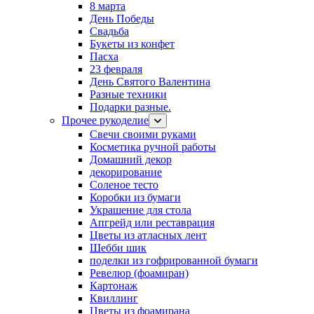
8 марта
День Победы
Свадьба
Букеты из конфет
Пасха
23 февраля
День Святого Валентина
Разные техники
Подарки разные.
Прочее рукоделие
Свечи своими руками
Косметика ручной работы
Домашний декор
декорирование
Соленое тесто
Коробки из бумаги
Украшение для стола
Апгрейд или реставрация
Цветы из атласных лент
Шебби шик
поделки из гофрированной бумаги
Ревелюр (фоамиран)
Картонаж
Квиллинг
Цветы из фоамирана