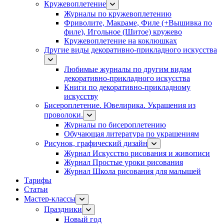
Кружевоплетение
Журналы по кружевоплетению
Фриволите, Макраме, Филе (+Вышивка по
филе), Игольное (Шитое) кружево
Кружевоплетение на коклюшках
Другие виды декоративно-прикладного искусства
Любимые журналы по другим видам
декоративно-прикладного искусства
Книги по декоративно-прикладному
искусству
Бисероплетение. Ювелирика. Украшения из
проволоки.
Журналы по бисероплетению
Обучающая литература по украшениям
Рисунок, графический дизайн
Журнал Искусство рисования и живописи
Журнал Простые уроки рисования
Журнал Школа рисования для малышей
Тарифы
Статьи
Мастер-классы
Праздники
Новый год