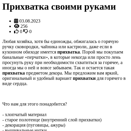
Прихватка своими руками
03.08.2023
256
0
0
Любая хозяйка, хотя бы единожды, обжигалась о горячую
ручку сковородки, чайника или кастрюли, даже если в
кухонном обиходе имеется
прихватка
. Порой мы покупаем
банальные «перчатки», в которые некогда или просто лень
просунуть руку при необходимости схватиться за горячее, а
иногда мы о ней и вовсе забываем. Так и остается такая
прихватка
предметом декора. Мы предложим вам яркий,
оригинальный и удобный вариант
прихватки
для горячего в
виде сердца.
Что нам для этого понадобится?
- хлопчатый материал
- старое полотенце (внутренний слой прихватки)
- декорация (пуговицы, ажуры)
- вышивальные нитки