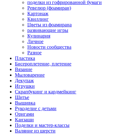
поделки из гофрированной бумаги
Ревелюр (фоамиран)
Картонаж
Квиллинг
Цветы из фоамирана
развивающие игры
Кулинария
Личное
Новости сообщества
Разное
Пластика
Бисероплетение, плетение
Вязание
Мыловарение
Декупаж
Игрушки
Скрапбукинг и кардмейкинг
Шитье
Вышивка
Рукоделие с детьми
Оригами
Канзаши
Поделки и мастер-классы
Валяние из шерсти