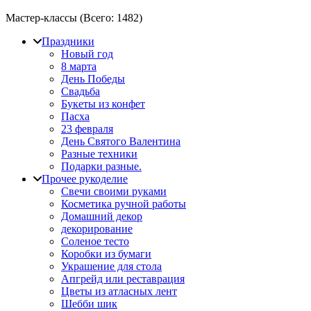
Мастер-классы (Всего:
1482
)
Праздники
Новый год
8 марта
День Победы
Свадьба
Букеты из конфет
Пасха
23 февраля
День Святого Валентина
Разные техники
Подарки разные.
Прочее рукоделие
Свечи своими руками
Косметика ручной работы
Домашний декор
декорирование
Соленое тесто
Коробки из бумаги
Украшение для стола
Апгрейд или реставрация
Цветы из атласных лент
Шебби шик