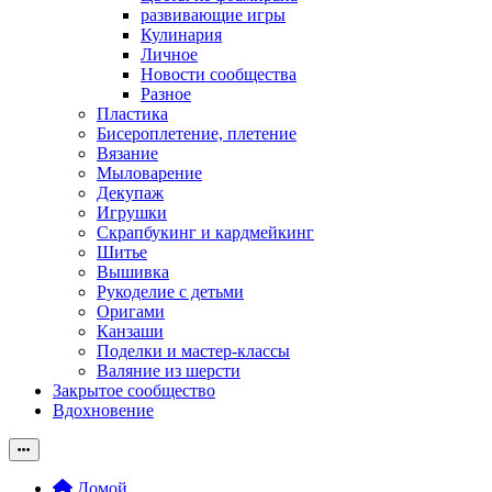
развивающие игры
Кулинария
Личное
Новости сообщества
Разное
Пластика
Бисероплетение, плетение
Вязание
Мыловарение
Декупаж
Игрушки
Скрапбукинг и кардмейкинг
Шитье
Вышивка
Рукоделие с детьми
Оригами
Канзаши
Поделки и мастер-классы
Валяние из шерсти
Закрытое сообщество
Вдохновение
Домой