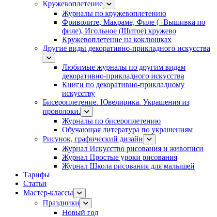
Кружевоплетение
Журналы по кружевоплетению
Фриволите, Макраме, Филе (+Вышивка по
филе), Игольное (Шитое) кружево
Кружевоплетение на коклюшках
Другие виды декоративно-прикладного искусства
Любимые журналы по другим видам
декоративно-прикладного искусства
Книги по декоративно-прикладному
искусству
Бисероплетение. Ювелирика. Украшения из
проволоки.
Журналы по бисероплетению
Обучающая литература по украшениям
Рисунок, графический дизайн
Журнал Искусство рисования и живописи
Журнал Простые уроки рисования
Журнал Школа рисования для малышей
Тарифы
Статьи
Мастер-классы
Праздники
Новый год