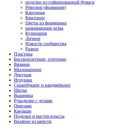
поделки из гофрированной бумаги
Ревелюр (фоамиран)
Картонаж
Квиллинг
Цветы из фоамирана
развивающие игры
Кулинария
Личное
Новости сообщества
Разное
Пластика
Бисероплетение, плетение
Вязание
Мыловарение
Декупаж
Игрушки
Скрапбукинг и кардмейкинг
Шитье
Вышивка
Рукоделие с детьми
Оригами
Канзаши
Поделки и мастер-классы
Валяние из шерсти