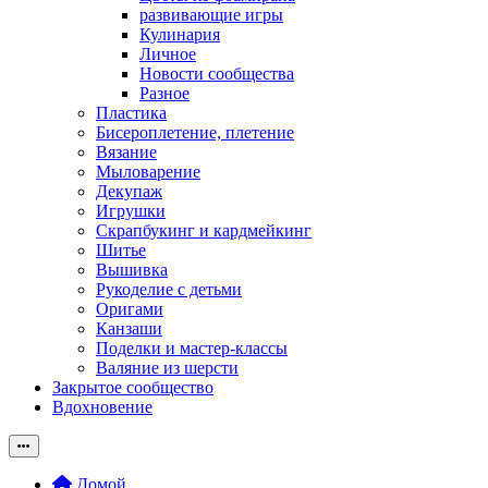
развивающие игры
Кулинария
Личное
Новости сообщества
Разное
Пластика
Бисероплетение, плетение
Вязание
Мыловарение
Декупаж
Игрушки
Скрапбукинг и кардмейкинг
Шитье
Вышивка
Рукоделие с детьми
Оригами
Канзаши
Поделки и мастер-классы
Валяние из шерсти
Закрытое сообщество
Вдохновение
Домой