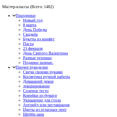
Мастер-классы (Всего:
1482
)
Праздники
Новый год
8 марта
День Победы
Свадьба
Букеты из конфет
Пасха
23 февраля
День Святого Валентина
Разные техники
Подарки разные.
Прочее рукоделие
Свечи своими руками
Косметика ручной работы
Домашний декор
декорирование
Соленое тесто
Коробки из бумаги
Украшение для стола
Апгрейд или реставрация
Цветы из атласных лент
Шебби шик