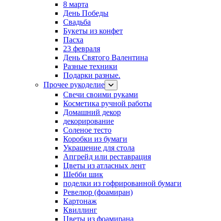
8 марта
День Победы
Свадьба
Букеты из конфет
Пасха
23 февраля
День Святого Валентина
Разные техники
Подарки разные.
Прочее рукоделие
Свечи своими руками
Косметика ручной работы
Домашний декор
декорирование
Соленое тесто
Коробки из бумаги
Украшение для стола
Апгрейд или реставрация
Цветы из атласных лент
Шебби шик
поделки из гофрированной бумаги
Ревелюр (фоамиран)
Картонаж
Квиллинг
Цветы из фоамирана