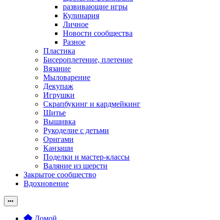
развивающие игры
Кулинария
Личное
Новости сообщества
Разное
Пластика
Бисероплетение, плетение
Вязание
Мыловарение
Декупаж
Игрушки
Скрапбукинг и кардмейкинг
Шитье
Вышивка
Рукоделие с детьми
Оригами
Канзаши
Поделки и мастер-классы
Валяние из шерсти
Закрытое сообщество
Вдохновение
Домой