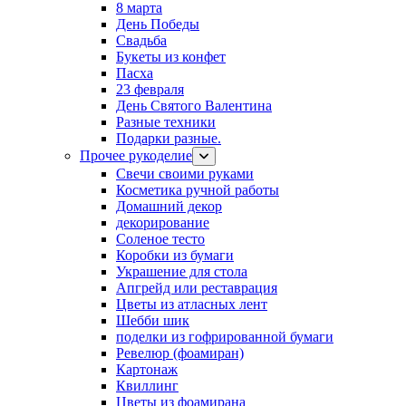
8 марта
День Победы
Свадьба
Букеты из конфет
Пасха
23 февраля
День Святого Валентина
Разные техники
Подарки разные.
Прочее рукоделие
Свечи своими руками
Косметика ручной работы
Домашний декор
декорирование
Соленое тесто
Коробки из бумаги
Украшение для стола
Апгрейд или реставрация
Цветы из атласных лент
Шебби шик
поделки из гофрированной бумаги
Ревелюр (фоамиран)
Картонаж
Квиллинг
Цветы из фоамирана