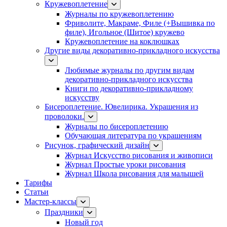
Кружевоплетение
Журналы по кружевоплетению
Фриволите, Макраме, Филе (+Вышивка по
филе), Игольное (Шитое) кружево
Кружевоплетение на коклюшках
Другие виды декоративно-прикладного искусства
Любимые журналы по другим видам
декоративно-прикладного искусства
Книги по декоративно-прикладному
искусству
Бисероплетение. Ювелирика. Украшения из
проволоки.
Журналы по бисероплетению
Обучающая литература по украшениям
Рисунок, графический дизайн
Журнал Искусство рисования и живописи
Журнал Простые уроки рисования
Журнал Школа рисования для малышей
Тарифы
Статьи
Мастер-классы
Праздники
Новый год