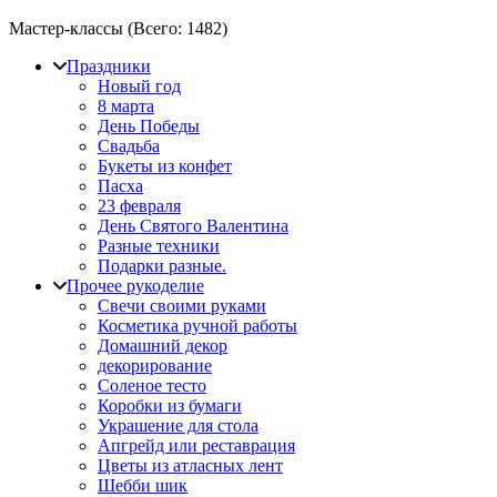
Мастер-классы (Всего:
1482
)
Праздники
Новый год
8 марта
День Победы
Свадьба
Букеты из конфет
Пасха
23 февраля
День Святого Валентина
Разные техники
Подарки разные.
Прочее рукоделие
Свечи своими руками
Косметика ручной работы
Домашний декор
декорирование
Соленое тесто
Коробки из бумаги
Украшение для стола
Апгрейд или реставрация
Цветы из атласных лент
Шебби шик