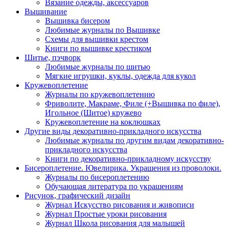
Вязание одежды, аксессуаров
Вышивание
Вышивка бисером
Любимые журналы по Вышивке
Схемы для вышивки крестом
Книги по вышивке крестиком
Шитье, пэчворк
Любимые журналы по шитью
Мягкие игрушки, куклы, одежда для кукол
Кружевоплетение
Журналы по кружевоплетению
Фриволите, Макраме, Филе (+Вышивка по филе),
Игольное (Шитое) кружево
Кружевоплетение на коклюшках
Другие виды декоративно-прикладного искусства
Любимые журналы по другим видам декоративно-
прикладного искусства
Книги по декоративно-прикладному искусству
Бисероплетение. Ювелирика. Украшения из проволоки.
Журналы по бисероплетению
Обучающая литература по украшениям
Рисунок, графический дизайн
Журнал Искусство рисования и живописи
Журнал Простые уроки рисования
Журнал Школа рисования для малышей