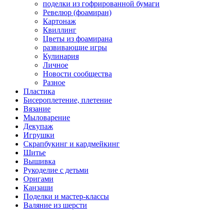
поделки из гофрированной бумаги
Ревелюр (фоамиран)
Картонаж
Квиллинг
Цветы из фоамирана
развивающие игры
Кулинария
Личное
Новости сообщества
Разное
Пластика
Бисероплетение, плетение
Вязание
Мыловарение
Декупаж
Игрушки
Скрапбукинг и кардмейкинг
Шитье
Вышивка
Рукоделие с детьми
Оригами
Канзаши
Поделки и мастер-классы
Валяние из шерсти