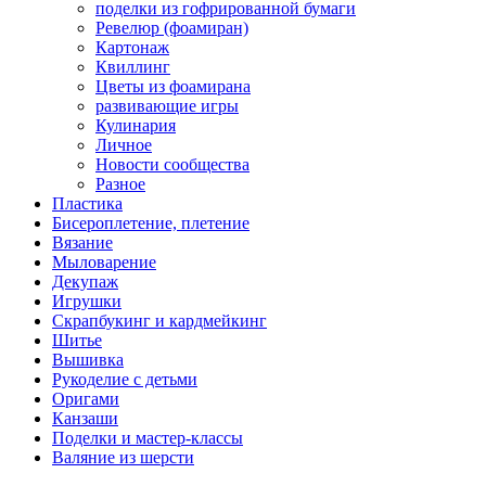
поделки из гофрированной бумаги
Ревелюр (фоамиран)
Картонаж
Квиллинг
Цветы из фоамирана
развивающие игры
Кулинария
Личное
Новости сообщества
Разное
Пластика
Бисероплетение, плетение
Вязание
Мыловарение
Декупаж
Игрушки
Скрапбукинг и кардмейкинг
Шитье
Вышивка
Рукоделие с детьми
Оригами
Канзаши
Поделки и мастер-классы
Валяние из шерсти