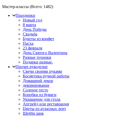
Мастер-классы (Всего:
1482
)
Праздники
Новый год
8 марта
День Победы
Свадьба
Букеты из конфет
Пасха
23 февраля
День Святого Валентина
Разные техники
Подарки разные.
Прочее рукоделие
Свечи своими руками
Косметика ручной работы
Домашний декор
декорирование
Соленое тесто
Коробки из бумаги
Украшение для стола
Апгрейд или реставрация
Цветы из атласных лент
Шебби шик