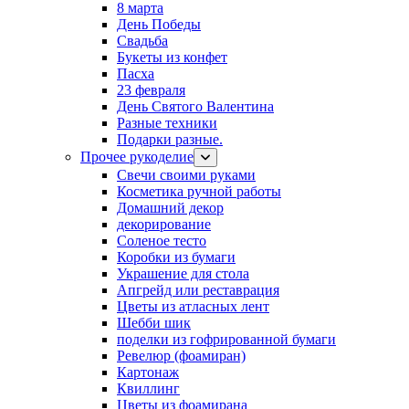
8 марта
День Победы
Свадьба
Букеты из конфет
Пасха
23 февраля
День Святого Валентина
Разные техники
Подарки разные.
Прочее рукоделие
Свечи своими руками
Косметика ручной работы
Домашний декор
декорирование
Соленое тесто
Коробки из бумаги
Украшение для стола
Апгрейд или реставрация
Цветы из атласных лент
Шебби шик
поделки из гофрированной бумаги
Ревелюр (фоамиран)
Картонаж
Квиллинг
Цветы из фоамирана