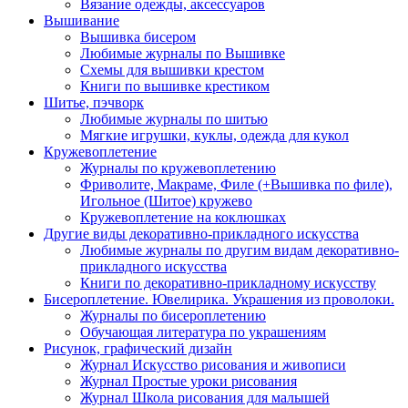
Вязание одежды, аксессуаров
Вышивание
Вышивка бисером
Любимые журналы по Вышивке
Схемы для вышивки крестом
Книги по вышивке крестиком
Шитье, пэчворк
Любимые журналы по шитью
Мягкие игрушки, куклы, одежда для кукол
Кружевоплетение
Журналы по кружевоплетению
Фриволите, Макраме, Филе (+Вышивка по филе),
Игольное (Шитое) кружево
Кружевоплетение на коклюшках
Другие виды декоративно-прикладного искусства
Любимые журналы по другим видам декоративно-
прикладного искусства
Книги по декоративно-прикладному искусству
Бисероплетение. Ювелирика. Украшения из проволоки.
Журналы по бисероплетению
Обучающая литература по украшениям
Рисунок, графический дизайн
Журнал Искусство рисования и живописи
Журнал Простые уроки рисования
Журнал Школа рисования для малышей