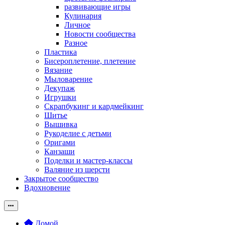
развивающие игры
Кулинария
Личное
Новости сообщества
Разное
Пластика
Бисероплетение, плетение
Вязание
Мыловарение
Декупаж
Игрушки
Скрапбукинг и кардмейкинг
Шитье
Вышивка
Рукоделие с детьми
Оригами
Канзаши
Поделки и мастер-классы
Валяние из шерсти
Закрытое сообщество
Вдохновение
Домой