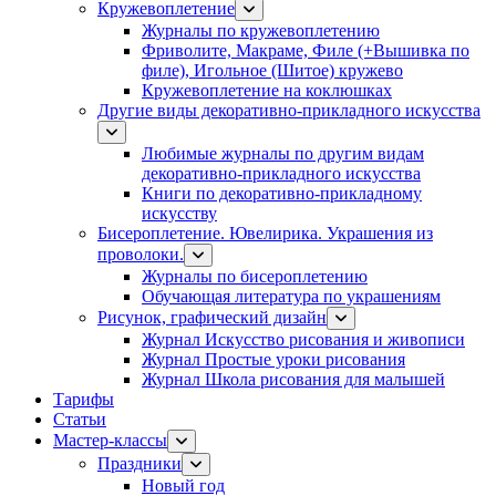
Кружевоплетение
Журналы по кружевоплетению
Фриволите, Макраме, Филе (+Вышивка по
филе), Игольное (Шитое) кружево
Кружевоплетение на коклюшках
Другие виды декоративно-прикладного искусства
Любимые журналы по другим видам
декоративно-прикладного искусства
Книги по декоративно-прикладному
искусству
Бисероплетение. Ювелирика. Украшения из
проволоки.
Журналы по бисероплетению
Обучающая литература по украшениям
Рисунок, графический дизайн
Журнал Искусство рисования и живописи
Журнал Простые уроки рисования
Журнал Школа рисования для малышей
Тарифы
Статьи
Мастер-классы
Праздники
Новый год