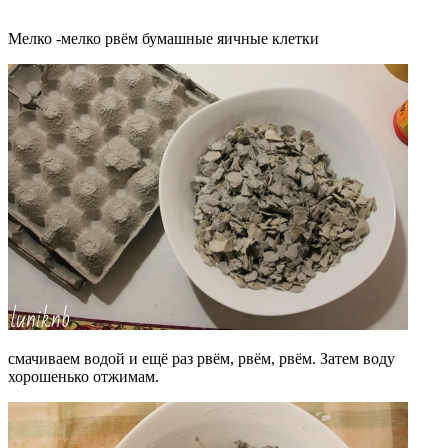
Мелко -мелко рвём бумашные яичные клетки
смачиваем водой и ещё раз рвём, рвём, рвём. Затем воду
хорошенько отжимам.