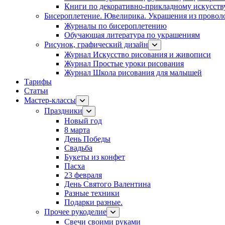
Книги по декоративно-прикладному искусств
Бисероплетение. Ювелирика. Украшения из провол
Журналы по бисероплетению
Обучающая литература по украшениям
Рисунок, графический дизайн
Журнал Искусство рисования и живописи
Журнал Простые уроки рисования
Журнал Школа рисования для малышей
Тарифы
Статьи
Мастер-классы
Праздники
Новый год
8 марта
День Победы
Свадьба
Букеты из конфет
Пасха
23 февраля
День Святого Валентина
Разные техники
Подарки разные.
Прочее рукоделие
Свечи своими руками