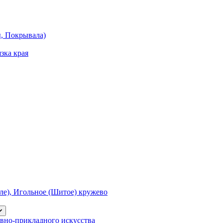
ы, Покрывала)
зка края
е), Игольное (Шитое) кружево
вно-прикладного искусства