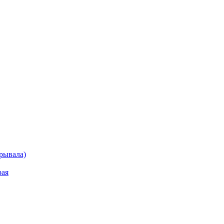
рывала)
рая