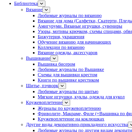
Библиотека
Вязание
Любимые журналы по вязанию
Вязание для дома (Салфетки, Скатерти, Плед
Амигуруми. Вязаные игрушки, сувениры
Узоры, мотивы крючком, схемы спицами, обвя
Бижутерия, украшения
Обучение вязанию для начинающих
Коллекции по вязанию
Вязание одежды, аксессуаров
Вышивание
Вышивка бисером
Любимые журналы по Вышивке
Схемы для вышивки крестом
Книги по вышивке крестиком
Шитье, пэчворк
Любимые журналы по шитью
Мягкие игрушки, куклы, одежда для кукол
Кружевоплетение
Журналы по кружевоплетению
Фриволите, Макраме, Филе (+Вышивка по фил
Кружевоплетение на коклюшках
Другие виды декоративно-прикладного искусства
Любимые журналы по другим видам декорати