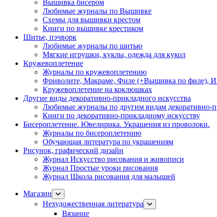
Вышивка бисером
Любимые журналы по Вышивке
Схемы для вышивки крестом
Книги по вышивке крестиком
Шитье, пэчворк
Любимые журналы по шитью
Мягкие игрушки, куклы, одежда для кукол
Кружевоплетение
Журналы по кружевоплетению
Фриволите, Макраме, Филе (+Вышивка по филе), И
Кружевоплетение на коклюшках
Другие виды декоративно-прикладного искусства
Любимые журналы по другим видам декоративно-п
Книги по декоративно-прикладному искусству
Бисероплетение. Ювелирика. Украшения из проволоки.
Журналы по бисероплетению
Обучающая литература по украшениям
Рисунок, графический дизайн
Журнал Искусство рисования и живописи
Журнал Простые уроки рисования
Журнал Школа рисования для малышей
Магазин
Нехудожественная литература
Вязание