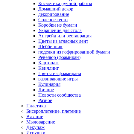
Косметика ручной работы
Домашний декор
декорирование
Соленое тесто
Коробки из бумаги
Украшение для стола
Апгрейд или реставрация
Цветы из атласных лент
Шебби шик
поделки из гофрированной бумаги
Ревелюр (фоамиран)
Картонаж
Квиллинг
Цветы из фоамирана
развивающие игры
Кулинария
Личное
Новости сообщества
Разное
Пластика
Бисероплетение, плетение
Вязание
Мыловарение
Декупаж
Игрушки