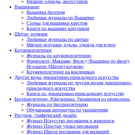
Вязание одежды, аксессуаров
Вышивание
Вышивка бисером
Любимые журналы по Вышивке
Схемы для вышивки крестом
Книги по вышивке крестиком
Шитье, пэчворк
Любимые журналы по шитью
Мягкие игрушки, куклы, одежда для кукол
Кружевоплетение
Журналы по кружевоплетению
Фриволите, Макраме, Филе (+Вышивка по филе),
Игольное (Шитое) кружево
Кружевоплетение на коклюшках
Другие виды декоративно-прикладного искусства
Любимые журналы по другим видам декоративно-
прикладного искусства
Книги по декоративно-прикладному искусству
Бисероплетение. Ювелирика. Украшения из проволоки.
Журналы по бисероплетению
Обучающая литература по украшениям
Рисунок, графический дизайн
Журнал Искусство рисования и живописи
Журнал Простые уроки рисования
Журнал Школа рисования для малышей