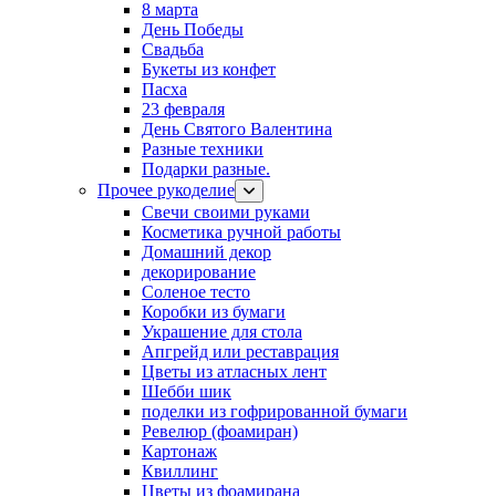
8 марта
День Победы
Свадьба
Букеты из конфет
Пасха
23 февраля
День Святого Валентина
Разные техники
Подарки разные.
Прочее рукоделие
Свечи своими руками
Косметика ручной работы
Домашний декор
декорирование
Соленое тесто
Коробки из бумаги
Украшение для стола
Апгрейд или реставрация
Цветы из атласных лент
Шебби шик
поделки из гофрированной бумаги
Ревелюр (фоамиран)
Картонаж
Квиллинг
Цветы из фоамирана