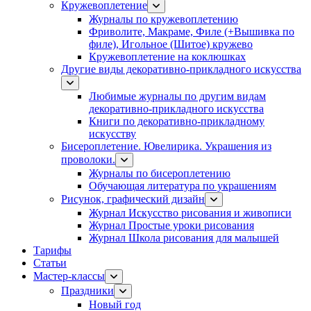
Кружевоплетение
Журналы по кружевоплетению
Фриволите, Макраме, Филе (+Вышивка по
филе), Игольное (Шитое) кружево
Кружевоплетение на коклюшках
Другие виды декоративно-прикладного искусства
Любимые журналы по другим видам
декоративно-прикладного искусства
Книги по декоративно-прикладному
искусству
Бисероплетение. Ювелирика. Украшения из
проволоки.
Журналы по бисероплетению
Обучающая литература по украшениям
Рисунок, графический дизайн
Журнал Искусство рисования и живописи
Журнал Простые уроки рисования
Журнал Школа рисования для малышей
Тарифы
Статьи
Мастер-классы
Праздники
Новый год