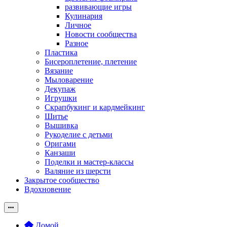
развивающие игры
Кулинария
Личное
Новости сообщества
Разное
Пластика
Бисероплетение, плетение
Вязание
Мыловарение
Декупаж
Игрушки
Скрапбукинг и кардмейкинг
Шитье
Вышивка
Рукоделие с детьми
Оригами
Канзаши
Поделки и мастер-классы
Валяние из шерсти
Закрытое сообщество
Вдохновение
Домой