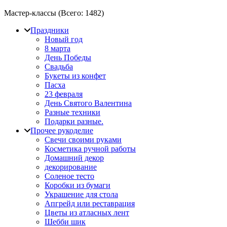
Мастер-классы (Всего:
1482
)
Праздники
Новый год
8 марта
День Победы
Свадьба
Букеты из конфет
Пасха
23 февраля
День Святого Валентина
Разные техники
Подарки разные.
Прочее рукоделие
Свечи своими руками
Косметика ручной работы
Домашний декор
декорирование
Соленое тесто
Коробки из бумаги
Украшение для стола
Апгрейд или реставрация
Цветы из атласных лент
Шебби шик