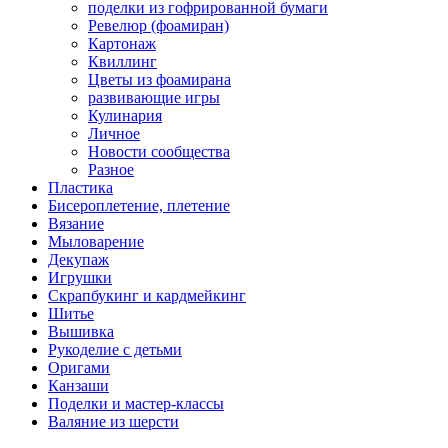
поделки из гофрированной бумаги
Ревелюр (фоамиран)
Картонаж
Квиллинг
Цветы из фоамирана
развивающие игры
Кулинария
Личное
Новости сообщества
Разное
Пластика
Бисероплетение, плетение
Вязание
Мыловарение
Декупаж
Игрушки
Скрапбукинг и кардмейкинг
Шитье
Вышивка
Рукоделие с детьми
Оригами
Канзаши
Поделки и мастер-классы
Валяние из шерсти