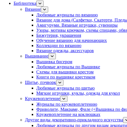
Библиотека
Вязание
Любимые журналы по вязанию
Вязание для дома (Салфетки, Скатерти, Плед
Амигуруми. Вязаные игрушки, сувениры
Узоры, мотивы крючком, схемы спицами, обвя
Бижутерия, украшения
Обучение вязанию для начинающих
Коллекции по вязанию
Вязание одежды, аксессуаров
Вышивание
Вышивка бисером
Любимые журналы по Вышивке
Схемы для вышивки крестом
Книги по вышивке крестиком
Шитье, пэчворк
Любимые журналы по шитью
Мягкие игрушки, куклы, одежда для кукол
Кружевоплетение
Журналы по кружевоплетению
Фриволите, Макраме, Филе (+Вышивка по фил
Кружевоплетение на коклюшках
Другие виды декоративно-прикладного искусства
Любимые журналы по другим видам декорати