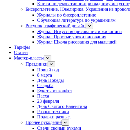
Книги по декоративно-прикладному искусств
Бисероплетение. Ювелирика. Украшения из провол
Журналы по бисероплетению
Обучающая литература по украшениям
Рисунок, графический дизайн
Журнал Искусство рисования и живописи
Журнал Простые уроки рисования
Журнал Школа рисования для малышей
Тарифы
Статьи
Мастер-классы
Праздники
Новый год
8 марта
День Победы
Свадьба
Букеты из конфет
Пасха
23 февраля
День Святого Валентина
Разные техники
Подарки разные.
Прочее рукоделие
Свечи своими руками