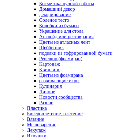
Косметика ручной работы
Домашний декор
декорирование
Соленое тесто
Коробки из бумаги
Украшение для стола
Апгрейд или реставрация
Цветы из атласных лент
Шебби шик
поделки из гофрированной бумаги
Ревелюр (фоамиран)
Картонаж
Квиллинг
Цветы из фоамирана
развивающие игры
Кулинария
Личное
Новости сообщества
Разное
Пластика
Бисероплетение, плетение
Вязание
Мыловарение
Декупаж
Игрушки