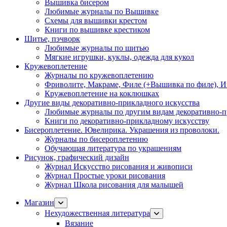
Вышивка бисером
Любимые журналы по Вышивке
Схемы для вышивки крестом
Книги по вышивке крестиком
Шитье, пэчворк
Любимые журналы по шитью
Мягкие игрушки, куклы, одежда для кукол
Кружевоплетение
Журналы по кружевоплетению
Фриволите, Макраме, Филе (+Вышивка по филе), И
Кружевоплетение на коклюшках
Другие виды декоративно-прикладного искусства
Любимые журналы по другим видам декоративно-п
Книги по декоративно-прикладному искусству
Бисероплетение. Ювелирика. Украшения из проволоки.
Журналы по бисероплетению
Обучающая литература по украшениям
Рисунок, графический дизайн
Журнал Искусство рисования и живописи
Журнал Простые уроки рисования
Журнал Школа рисования для малышей
Магазин
Нехудожественная литература
Вязание