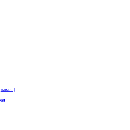
рывала)
рая