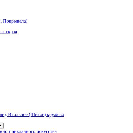
ы, Покрывала)
зка края
е), Игольное (Шитое) кружево
вно-прикладного искусства