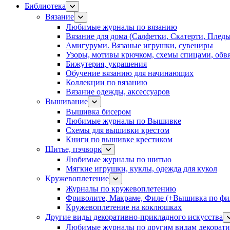
Библиотека
Вязание
Любимые журналы по вязанию
Вязание для дома (Салфетки, Скатерти, Плед
Амигуруми. Вязаные игрушки, сувениры
Узоры, мотивы крючком, схемы спицами, обвя
Бижутерия, украшения
Обучение вязанию для начинающих
Коллекции по вязанию
Вязание одежды, аксессуаров
Вышивание
Вышивка бисером
Любимые журналы по Вышивке
Схемы для вышивки крестом
Книги по вышивке крестиком
Шитье, пэчворк
Любимые журналы по шитью
Мягкие игрушки, куклы, одежда для кукол
Кружевоплетение
Журналы по кружевоплетению
Фриволите, Макраме, Филе (+Вышивка по фил
Кружевоплетение на коклюшках
Другие виды декоративно-прикладного искусства
Любимые журналы по другим видам декорати