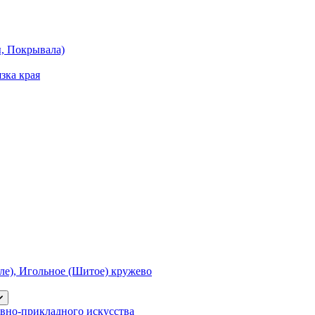
ы, Покрывала)
зка края
е), Игольное (Шитое) кружево
вно-прикладного искусства