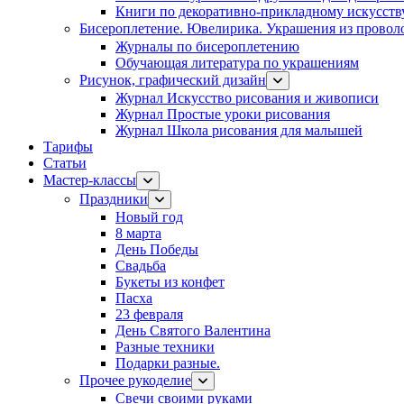
Книги по декоративно-прикладному искусств
Бисероплетение. Ювелирика. Украшения из провол
Журналы по бисероплетению
Обучающая литература по украшениям
Рисунок, графический дизайн
Журнал Искусство рисования и живописи
Журнал Простые уроки рисования
Журнал Школа рисования для малышей
Тарифы
Статьи
Мастер-классы
Праздники
Новый год
8 марта
День Победы
Свадьба
Букеты из конфет
Пасха
23 февраля
День Святого Валентина
Разные техники
Подарки разные.
Прочее рукоделие
Свечи своими руками