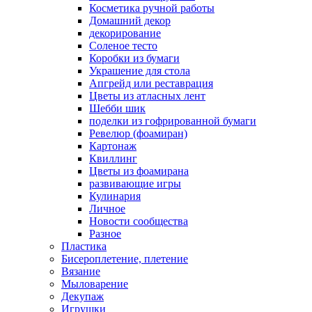
Косметика ручной работы
Домашний декор
декорирование
Соленое тесто
Коробки из бумаги
Украшение для стола
Апгрейд или реставрация
Цветы из атласных лент
Шебби шик
поделки из гофрированной бумаги
Ревелюр (фоамиран)
Картонаж
Квиллинг
Цветы из фоамирана
развивающие игры
Кулинария
Личное
Новости сообщества
Разное
Пластика
Бисероплетение, плетение
Вязание
Мыловарение
Декупаж
Игрушки