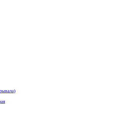
рывала)
рая