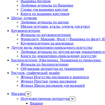
Вышивка бисером
Любимые журналы по Вышивке
Схемы для вышивки крестом
Книги по вышивке крестиком
Шитье, пэчворк
Любимые журналы по шитью
Мягкие игрушки, куклы, одежда для кукол
Кружевоплетение
Журналы по кружевоплетению
Фриволите, Макраме, Филе (+Вышивка по филе), И
Кружевоплетение на коклюшках
Другие виды декоративно-прикладного искусства
Любимые журналы по другим видам декоративно-п
Книги по декоративно-прикладному искусству
Бисероплетение. Ювелирика. Украшения из проволоки.
Журналы по бисероплетению
Обучающая литература по украшениям
Рисунок, графический дизайн
Журнал Искусство рисования и живописи
Журнал Простые уроки рисования
Журнал Школа рисования для малышей
Магазин
Нехудожественная литература
Вязание