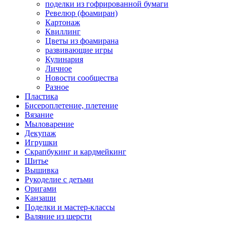
поделки из гофрированной бумаги
Ревелюр (фоамиран)
Картонаж
Квиллинг
Цветы из фоамирана
развивающие игры
Кулинария
Личное
Новости сообщества
Разное
Пластика
Бисероплетение, плетение
Вязание
Мыловарение
Декупаж
Игрушки
Скрапбукинг и кардмейкинг
Шитье
Вышивка
Рукоделие с детьми
Оригами
Канзаши
Поделки и мастер-классы
Валяние из шерсти