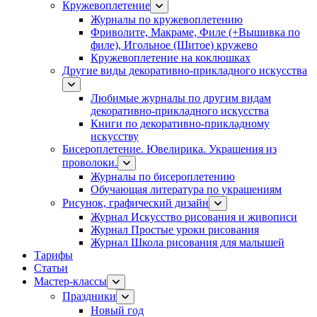
Кружевоплетение
Журналы по кружевоплетению
Фриволите, Макраме, Филе (+Вышивка по
филе), Игольное (Шитое) кружево
Кружевоплетение на коклюшках
Другие виды декоративно-прикладного искусства
Любимые журналы по другим видам
декоративно-прикладного искусства
Книги по декоративно-прикладному
искусству
Бисероплетение. Ювелирика. Украшения из
проволоки.
Журналы по бисероплетению
Обучающая литература по украшениям
Рисунок, графический дизайн
Журнал Искусство рисования и живописи
Журнал Простые уроки рисования
Журнал Школа рисования для малышей
Тарифы
Статьи
Мастер-классы
Праздники
Новый год