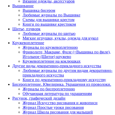
Вязание одежды, аксессуаров
Вышивание
Вышивка бисером
Любимые журналы по Вышивке
Схемы для вышивки крестом
Книги по вышивке крестиком
Шитье, пэчворк
Любимые журналы по шитью
Мягкие игрушки, куклы, одежда для кукол
Кружевоплетение
Журналы по кружевоплетению
Фриволите, Макраме, Филе (+Вышивка по филе),
Игольное (Шитое) кружево
Кружевоплетение на коклюшках
Другие виды декоративно-прикладного искусства
Любимые журналы по другим видам декоративно-
прикладного искусства
Книги по декоративно-прикладному искусству
Бисероплетение. Ювелирика. Украшения из проволоки.
Журналы по бисероплетению
Обучающая литература по украшениям
Рисунок, графический дизайн
Журнал Искусство рисования и живописи
Журнал Простые уроки рисования
Журнал Школа рисования для малышей