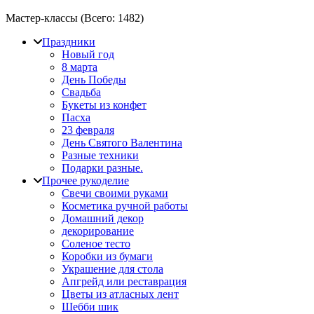
Мастер-классы (Всего:
1482
)
Праздники
Новый год
8 марта
День Победы
Свадьба
Букеты из конфет
Пасха
23 февраля
День Святого Валентина
Разные техники
Подарки разные.
Прочее рукоделие
Свечи своими руками
Косметика ручной работы
Домашний декор
декорирование
Соленое тесто
Коробки из бумаги
Украшение для стола
Апгрейд или реставрация
Цветы из атласных лент
Шебби шик