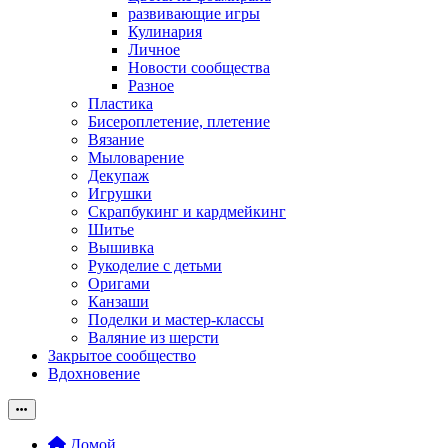
развивающие игры
Кулинария
Личное
Новости сообщества
Разное
Пластика
Бисероплетение, плетение
Вязание
Мыловарение
Декупаж
Игрушки
Скрапбукинг и кардмейкинг
Шитье
Вышивка
Рукоделие с детьми
Оригами
Канзаши
Поделки и мастер-классы
Валяние из шерсти
Закрытое сообщество
Вдохновение
Домой