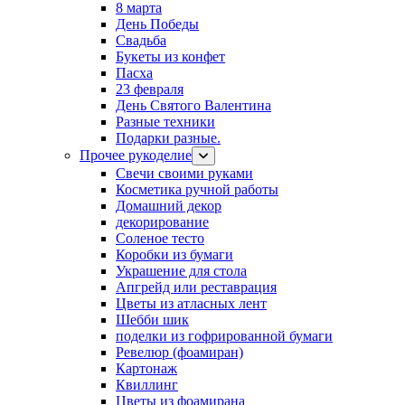
8 марта
День Победы
Свадьба
Букеты из конфет
Пасха
23 февраля
День Святого Валентина
Разные техники
Подарки разные.
Прочее рукоделие
Свечи своими руками
Косметика ручной работы
Домашний декор
декорирование
Соленое тесто
Коробки из бумаги
Украшение для стола
Апгрейд или реставрация
Цветы из атласных лент
Шебби шик
поделки из гофрированной бумаги
Ревелюр (фоамиран)
Картонаж
Квиллинг
Цветы из фоамирана