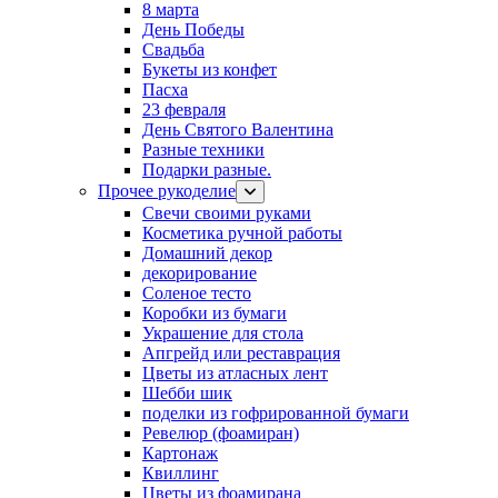
8 марта
День Победы
Свадьба
Букеты из конфет
Пасха
23 февраля
День Святого Валентина
Разные техники
Подарки разные.
Прочее рукоделие
Свечи своими руками
Косметика ручной работы
Домашний декор
декорирование
Соленое тесто
Коробки из бумаги
Украшение для стола
Апгрейд или реставрация
Цветы из атласных лент
Шебби шик
поделки из гофрированной бумаги
Ревелюр (фоамиран)
Картонаж
Квиллинг
Цветы из фоамирана