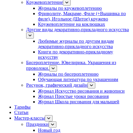
Кружевоплетение
Журналы по кружевоплетению
Фриволите, Макраме, Филе (+Вышивка по
филе), Игольное (Шитое) кружево
Кружевоплетение на коклюшках
Другие виды декоративно-прикладного искусства
Любимые журналы по другим видам
декоративно-прикладного искусства
Книги по декоративно-прикладному
искусству
Бисероплетение. Ювелирика. Украшения из
проволоки.
Журналы по бисероплетению
Обучающая литература по украшениям
Рисунок, графический дизайн
Журнал Искусство рисования и живописи
Журнал Простые уроки рисования
Журнал Школа рисования для малышей
Тарифы
Статьи
Мастер-классы
Праздники
Новый год