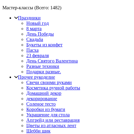
Мастер-классы (Всего:
1482
)
Праздники
Новый год
8 марта
День Победы
Свадьба
Букеты из конфет
Пасха
23 февраля
День Святого Валентина
Разные техники
Подарки разные.
Прочее рукоделие
Свечи своими руками
Косметика ручной работы
Домашний декор
декорирование
Соленое тесто
Коробки из бумаги
Украшение для стола
Апгрейд или реставрация
Цветы из атласных лент
Шебби шик