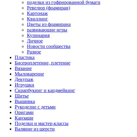
поделки из гофрированной бумаги
Ревелюр (фоамиран)
Картонаж
Квиллинг
Цветы из фоамирана
развивающие игры
Кулинария
Личное
Новости сообщества
Разное
Пластика
Бисероплетение, плетение
Вязание
Мыловарение
Декупаж
Игрушки
Скрапбукинг и кардмейкинг
Шитье
Вышивка
Рукоделие с детьми
Оригами
Канзаши
Поделки и мастер-классы
Валяние из шерсти