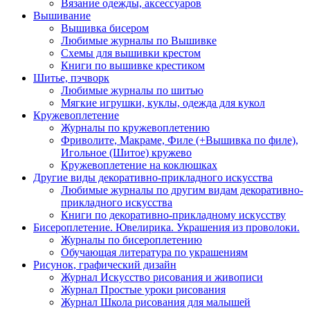
Вязание одежды, аксессуаров
Вышивание
Вышивка бисером
Любимые журналы по Вышивке
Схемы для вышивки крестом
Книги по вышивке крестиком
Шитье, пэчворк
Любимые журналы по шитью
Мягкие игрушки, куклы, одежда для кукол
Кружевоплетение
Журналы по кружевоплетению
Фриволите, Макраме, Филе (+Вышивка по филе),
Игольное (Шитое) кружево
Кружевоплетение на коклюшках
Другие виды декоративно-прикладного искусства
Любимые журналы по другим видам декоративно-
прикладного искусства
Книги по декоративно-прикладному искусству
Бисероплетение. Ювелирика. Украшения из проволоки.
Журналы по бисероплетению
Обучающая литература по украшениям
Рисунок, графический дизайн
Журнал Искусство рисования и живописи
Журнал Простые уроки рисования
Журнал Школа рисования для малышей