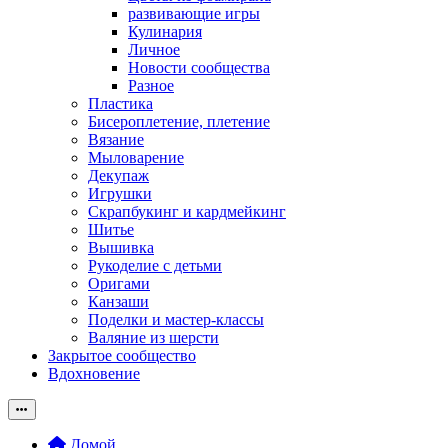
развивающие игры
Кулинария
Личное
Новости сообщества
Разное
Пластика
Бисероплетение, плетение
Вязание
Мыловарение
Декупаж
Игрушки
Скрапбукинг и кардмейкинг
Шитье
Вышивка
Рукоделие с детьми
Оригами
Канзаши
Поделки и мастер-классы
Валяние из шерсти
Закрытое сообщество
Вдохновение
Домой