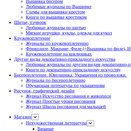
Вышивка бисером
Любимые журналы по Вышивке
Схемы для вышивки крестом
Книги по вышивке крестиком
Шитье, пэчворк
Любимые журналы по шитью
Мягкие игрушки, куклы, одежда для кукол
Кружевоплетение
Журналы по кружевоплетению
Фриволите, Макраме, Филе (+Вышивка по филе), И
Кружевоплетение на коклюшках
Другие виды декоративно-прикладного искусства
Любимые журналы по другим видам декоративно-п
Книги по декоративно-прикладному искусству
Бисероплетение. Ювелирика. Украшения из проволоки.
Журналы по бисероплетению
Обучающая литература по украшениям
Рисунок, графический дизайн
Журнал Искусство рисования и живописи
Журнал Простые уроки рисования
Журнал Школа рисования для малышей
Магазин
Нехудожественная литература
Вязание