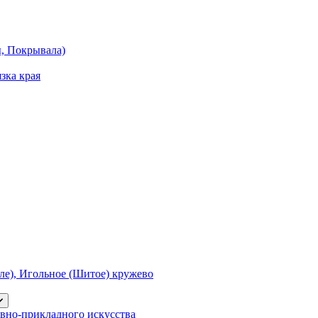
ы, Покрывала)
зка края
е), Игольное (Шитое) кружево
вно-прикладного искусства