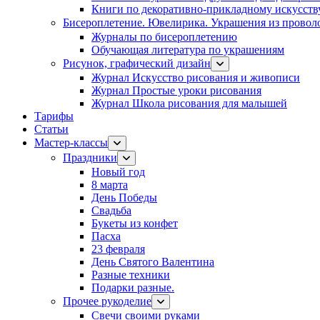
Книги по декоративно-прикладному искусств
Бисероплетение. Ювелирика. Украшения из провол
Журналы по бисероплетению
Обучающая литература по украшениям
Рисунок, графический дизайн
Журнал Искусство рисования и живописи
Журнал Простые уроки рисования
Журнал Школа рисования для малышей
Тарифы
Статьи
Мастер-классы
Праздники
Новый год
8 марта
День Победы
Свадьба
Букеты из конфет
Пасха
23 февраля
День Святого Валентина
Разные техники
Подарки разные.
Прочее рукоделие
Свечи своими руками