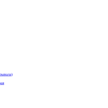
рывала)
рая