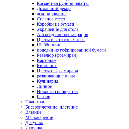
Косметика ручной работы
Домашний декор
декорирование
Соленое тесто
Коробки из бумаги
Украшение для стола
Апгрейд или реставрация
Цветы из атласных лент
Шебби шик
поделки из гофрированной бумаги
Ревелюр (фоамиран)
Картонаж
Квиллинг
Цветы из фоамирана
развивающие игры
Кулинария
Личное
Новости сообщества
Разное
Пластика
Бисероплетение, плетение
Вязание
Мыловарение
Декупаж
Игрушки