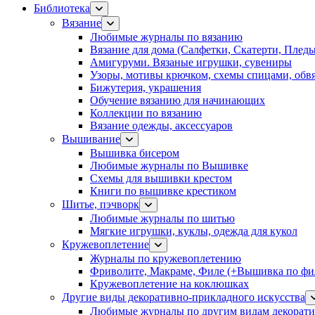
Библиотека
Вязание
Любимые журналы по вязанию
Вязание для дома (Салфетки, Скатерти, Плед
Амигуруми. Вязаные игрушки, сувениры
Узоры, мотивы крючком, схемы спицами, обвя
Бижутерия, украшения
Обучение вязанию для начинающих
Коллекции по вязанию
Вязание одежды, аксессуаров
Вышивание
Вышивка бисером
Любимые журналы по Вышивке
Схемы для вышивки крестом
Книги по вышивке крестиком
Шитье, пэчворк
Любимые журналы по шитью
Мягкие игрушки, куклы, одежда для кукол
Кружевоплетение
Журналы по кружевоплетению
Фриволите, Макраме, Филе (+Вышивка по фил
Кружевоплетение на коклюшках
Другие виды декоративно-прикладного искусства
Любимые журналы по другим видам декорати