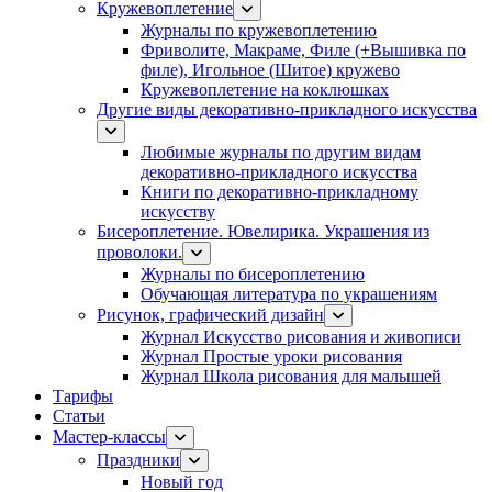
Кружевоплетение
Журналы по кружевоплетению
Фриволите, Макраме, Филе (+Вышивка по
филе), Игольное (Шитое) кружево
Кружевоплетение на коклюшках
Другие виды декоративно-прикладного искусства
Любимые журналы по другим видам
декоративно-прикладного искусства
Книги по декоративно-прикладному
искусству
Бисероплетение. Ювелирика. Украшения из
проволоки.
Журналы по бисероплетению
Обучающая литература по украшениям
Рисунок, графический дизайн
Журнал Искусство рисования и живописи
Журнал Простые уроки рисования
Журнал Школа рисования для малышей
Тарифы
Статьи
Мастер-классы
Праздники
Новый год