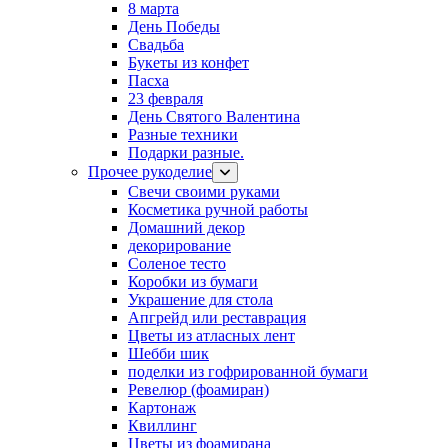
8 марта
День Победы
Свадьба
Букеты из конфет
Пасха
23 февраля
День Святого Валентина
Разные техники
Подарки разные.
Прочее рукоделие
Свечи своими руками
Косметика ручной работы
Домашний декор
декорирование
Соленое тесто
Коробки из бумаги
Украшение для стола
Апгрейд или реставрация
Цветы из атласных лент
Шебби шик
поделки из гофрированной бумаги
Ревелюр (фоамиран)
Картонаж
Квиллинг
Цветы из фоамирана