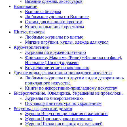
Вязание одежды, аксессуаров
Вышивание
Вышивка бисером
Любимые журналы по Вышивке
Схемы для вышивки крестом
Книги по вышивке крестиком
Шитье, пэчворк
Любимые журналы по шитью
Мягкие игрушки, куклы, одежда для кукол
Кружевоплетение
Журналы по кружевоплетению
Фриволите, Макраме, Филе (+Вышивка по филе),
Игольное (Шитое) кружево
Кружевоплетение на коклюшках
Другие виды декоративно-прикладного искусства
Любимые журналы по другим видам декоративно-
прикладного искусства
Книги по декоративно-прикладному искусству
Бисероплетение. Ювелирика. Украшения из проволоки.
Журналы по бисероплетению
Обучающая литература по украшениям
Рисунок, графический дизайн
Журнал Искусство рисования и живописи
Журнал Простые уроки рисования
Журнал Школа рисования для малышей