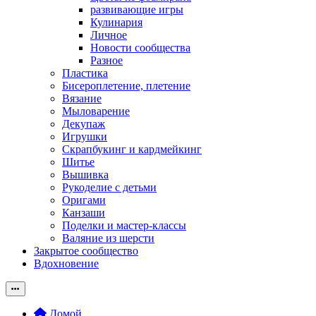
развивающие игры
Кулинария
Личное
Новости сообщества
Разное
Пластика
Бисероплетение, плетение
Вязание
Мыловарение
Декупаж
Игрушки
Скрапбукинг и кардмейкинг
Шитье
Вышивка
Рукоделие с детьми
Оригами
Канзаши
Поделки и мастер-классы
Валяние из шерсти
Закрытое сообщество
Вдохновение
Домой