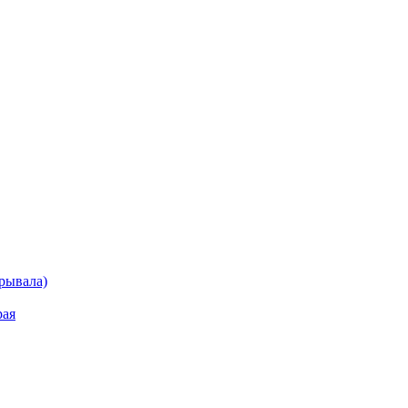
рывала)
рая