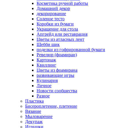
Косметика ручной работы
Домашний декор
декорирование
Соленое тесто
Коробки из бумаги
Украшение для стола
Апгрейд или реставрация
Цветы из атласных лент
Шебби шик
поделки из гофрированной бумаги
Ревелюр (фоамиран)
Картонаж
Квиллинг
Цветы из фоамирана
развивающие игры
Кулинария
Личное
Новости сообщества
Разное
Пластика
Бисероплетение, плетение
Вязание
Мыловарение
Декупаж
Игрушки