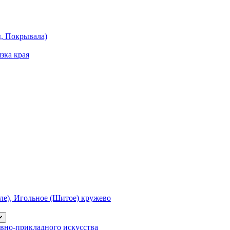
ы, Покрывала)
зка края
е), Игольное (Шитое) кружево
вно-прикладного искусства