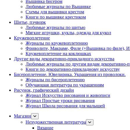
Вышивка бисером
Любимые журналы по Вышивке
Схемы для вышивки крестом
Книги по вышивке крестиком
Шитье, пэчворк
Любимые журналы по шитью
Мягкие игрушки, куклы, одежда для кукол
Кружевоплетение
Журналы по кружевоплетению
Фриволите, Макраме, Филе (+Вышивка по филе), И
Кружевоплетение на коклюшках
Другие виды декоративно-прикладного искусства
Любимые журналы по другим видам декоративно-п
Книги по декоративно-прикладному искусству
Бисероплетение. Ювелирика. Украшения из проволоки.
Журналы по бисероплетению
Обучающая литература по украшениям
Рисунок, графический дизайн
Журнал Искусство рисования и живописи
Журнал Простые уроки рисования
Журнал Школа рисования для малышей
Магазин
Нехудожественная литература
Вязание