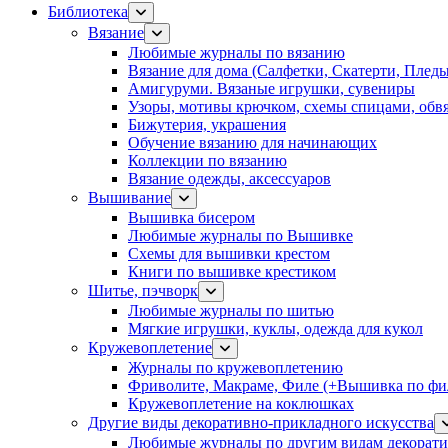
Библиотека
Вязание
Любимые журналы по вязанию
Вязание для дома (Салфетки, Скатерти, Плед
Амигуруми. Вязаные игрушки, сувениры
Узоры, мотивы крючком, схемы спицами, обвя
Бижутерия, украшения
Обучение вязанию для начинающих
Коллекции по вязанию
Вязание одежды, аксессуаров
Вышивание
Вышивка бисером
Любимые журналы по Вышивке
Схемы для вышивки крестом
Книги по вышивке крестиком
Шитье, пэчворк
Любимые журналы по шитью
Мягкие игрушки, куклы, одежда для кукол
Кружевоплетение
Журналы по кружевоплетению
Фриволите, Макраме, Филе (+Вышивка по фил
Кружевоплетение на коклюшках
Другие виды декоративно-прикладного искусства
Любимые журналы по другим видам декорати