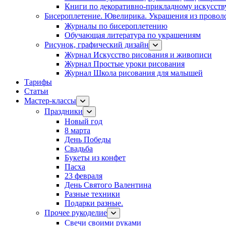
Книги по декоративно-прикладному искусств
Бисероплетение. Ювелирика. Украшения из провол
Журналы по бисероплетению
Обучающая литература по украшениям
Рисунок, графический дизайн
Журнал Искусство рисования и живописи
Журнал Простые уроки рисования
Журнал Школа рисования для малышей
Тарифы
Статьи
Мастер-классы
Праздники
Новый год
8 марта
День Победы
Свадьба
Букеты из конфет
Пасха
23 февраля
День Святого Валентина
Разные техники
Подарки разные.
Прочее рукоделие
Свечи своими руками