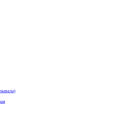
рывала)
рая