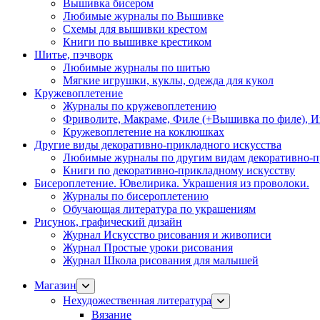
Вышивка бисером
Любимые журналы по Вышивке
Схемы для вышивки крестом
Книги по вышивке крестиком
Шитье, пэчворк
Любимые журналы по шитью
Мягкие игрушки, куклы, одежда для кукол
Кружевоплетение
Журналы по кружевоплетению
Фриволите, Макраме, Филе (+Вышивка по филе), И
Кружевоплетение на коклюшках
Другие виды декоративно-прикладного искусства
Любимые журналы по другим видам декоративно-п
Книги по декоративно-прикладному искусству
Бисероплетение. Ювелирика. Украшения из проволоки.
Журналы по бисероплетению
Обучающая литература по украшениям
Рисунок, графический дизайн
Журнал Искусство рисования и живописи
Журнал Простые уроки рисования
Журнал Школа рисования для малышей
Магазин
Нехудожественная литература
Вязание