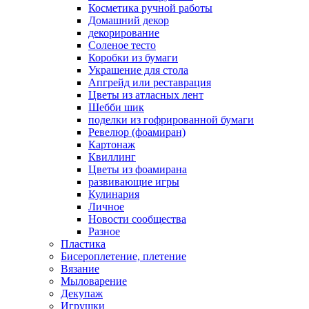
Косметика ручной работы
Домашний декор
декорирование
Соленое тесто
Коробки из бумаги
Украшение для стола
Апгрейд или реставрация
Цветы из атласных лент
Шебби шик
поделки из гофрированной бумаги
Ревелюр (фоамиран)
Картонаж
Квиллинг
Цветы из фоамирана
развивающие игры
Кулинария
Личное
Новости сообщества
Разное
Пластика
Бисероплетение, плетение
Вязание
Мыловарение
Декупаж
Игрушки