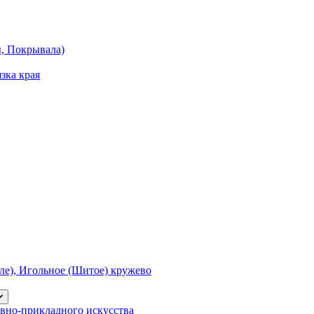
ы, Покрывала)
зка края
е), Игольное (Шитое) кружево
вно-прикладного искусства