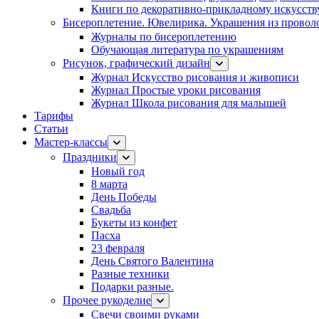
Книги по декоративно-прикладному искусств
Бисероплетение. Ювелирика. Украшения из провол
Журналы по бисероплетению
Обучающая литература по украшениям
Рисунок, графический дизайн
Журнал Искусство рисования и живописи
Журнал Простые уроки рисования
Журнал Школа рисования для малышей
Тарифы
Статьи
Мастер-классы
Праздники
Новый год
8 марта
День Победы
Свадьба
Букеты из конфет
Пасха
23 февраля
День Святого Валентина
Разные техники
Подарки разные.
Прочее рукоделие
Свечи своими руками