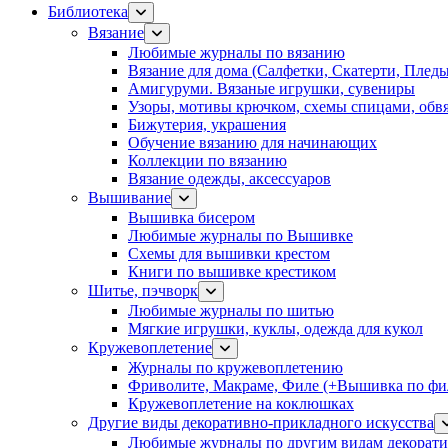
Библиотека
Вязание
Любимые журналы по вязанию
Вязание для дома (Салфетки, Скатерти, Плед
Амигуруми. Вязаные игрушки, сувениры
Узоры, мотивы крючком, схемы спицами, обвя
Бижутерия, украшения
Обучение вязанию для начинающих
Коллекции по вязанию
Вязание одежды, аксессуаров
Вышивание
Вышивка бисером
Любимые журналы по Вышивке
Схемы для вышивки крестом
Книги по вышивке крестиком
Шитье, пэчворк
Любимые журналы по шитью
Мягкие игрушки, куклы, одежда для кукол
Кружевоплетение
Журналы по кружевоплетению
Фриволите, Макраме, Филе (+Вышивка по фил
Кружевоплетение на коклюшках
Другие виды декоративно-прикладного искусства
Любимые журналы по другим видам декорати