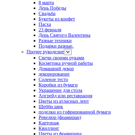
8 марта
День Победы
Свадьба
Букеты из конфет
Пасха
23 февраля
День Святого Валентина
Разные техники
Подарки разные.
Прочее рукоделие
Свечи своими руками
Косметика ручной работы
Домашний декор
декорирование
Соленое тесто
Коробки из бумаги
Украшение для стола
Апгрейд или реставрация
Цветы из атласных лент
Шебби шик
поделки из гофрированной бумаги
Ревелюр (фоамиран)
Картонаж
Квиллинг
Цветы из фоамирана