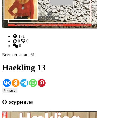
171
0
0
0
Всего страниц: 61
Haekling 13
Читать
О журнале