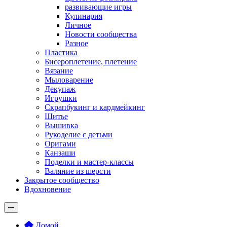
развивающие игры
Кулинария
Личное
Новости сообщества
Разное
Пластика
Бисероплетение, плетение
Вязание
Мыловарение
Декупаж
Игрушки
Скрапбукинг и кардмейкинг
Шитье
Вышивка
Рукоделие с детьми
Оригами
Канзаши
Поделки и мастер-классы
Валяние из шерсти
Закрытое сообщество
Вдохновение
Домой