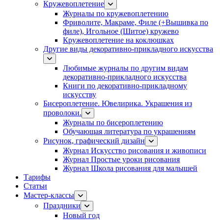
Кружевоплетение
Журналы по кружевоплетению
Фриволите, Макраме, Филе (+Вышивка по
филе), Игольное (Шитое) кружево
Кружевоплетение на коклюшках
Другие виды декоративно-прикладного искусства
Любимые журналы по другим видам
декоративно-прикладного искусства
Книги по декоративно-прикладному
искусству
Бисероплетение. Ювелирика. Украшения из
проволоки.
Журналы по бисероплетению
Обучающая литература по украшениям
Рисунок, графический дизайн
Журнал Искусство рисования и живописи
Журнал Простые уроки рисования
Журнал Школа рисования для малышей
Тарифы
Статьи
Мастер-классы
Праздники
Новый год