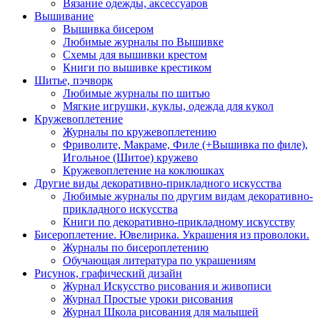
Вязание одежды, аксессуаров
Вышивание
Вышивка бисером
Любимые журналы по Вышивке
Схемы для вышивки крестом
Книги по вышивке крестиком
Шитье, пэчворк
Любимые журналы по шитью
Мягкие игрушки, куклы, одежда для кукол
Кружевоплетение
Журналы по кружевоплетению
Фриволите, Макраме, Филе (+Вышивка по филе),
Игольное (Шитое) кружево
Кружевоплетение на коклюшках
Другие виды декоративно-прикладного искусства
Любимые журналы по другим видам декоративно-
прикладного искусства
Книги по декоративно-прикладному искусству
Бисероплетение. Ювелирика. Украшения из проволоки.
Журналы по бисероплетению
Обучающая литература по украшениям
Рисунок, графический дизайн
Журнал Искусство рисования и живописи
Журнал Простые уроки рисования
Журнал Школа рисования для малышей