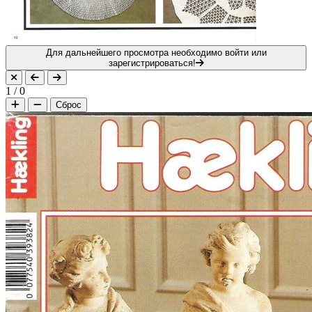
Для дальнейшего просмотра необходимо войти или
зарегистрироваться!
1
/
0
Сброс