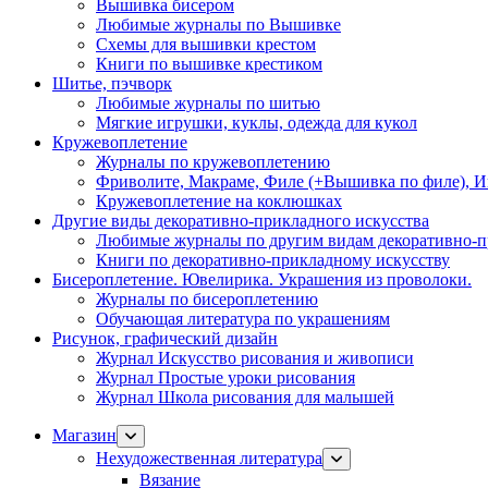
Вышивка бисером
Любимые журналы по Вышивке
Схемы для вышивки крестом
Книги по вышивке крестиком
Шитье, пэчворк
Любимые журналы по шитью
Мягкие игрушки, куклы, одежда для кукол
Кружевоплетение
Журналы по кружевоплетению
Фриволите, Макраме, Филе (+Вышивка по филе), И
Кружевоплетение на коклюшках
Другие виды декоративно-прикладного искусства
Любимые журналы по другим видам декоративно-п
Книги по декоративно-прикладному искусству
Бисероплетение. Ювелирика. Украшения из проволоки.
Журналы по бисероплетению
Обучающая литература по украшениям
Рисунок, графический дизайн
Журнал Искусство рисования и живописи
Журнал Простые уроки рисования
Журнал Школа рисования для малышей
Магазин
Нехудожественная литература
Вязание