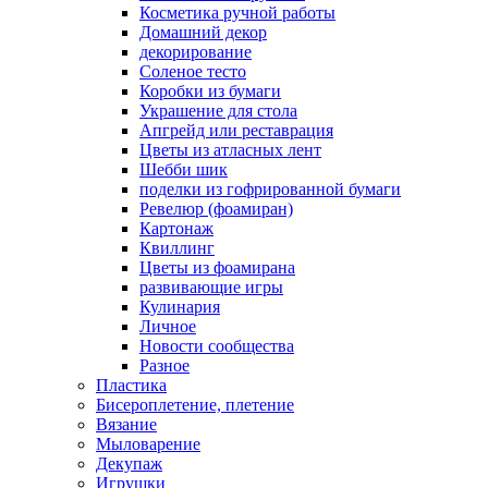
Косметика ручной работы
Домашний декор
декорирование
Соленое тесто
Коробки из бумаги
Украшение для стола
Апгрейд или реставрация
Цветы из атласных лент
Шебби шик
поделки из гофрированной бумаги
Ревелюр (фоамиран)
Картонаж
Квиллинг
Цветы из фоамирана
развивающие игры
Кулинария
Личное
Новости сообщества
Разное
Пластика
Бисероплетение, плетение
Вязание
Мыловарение
Декупаж
Игрушки