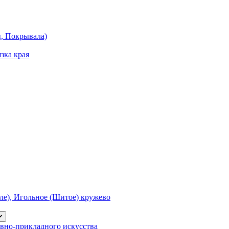
ы, Покрывала)
зка края
е), Игольное (Шитое) кружево
вно-прикладного искусства