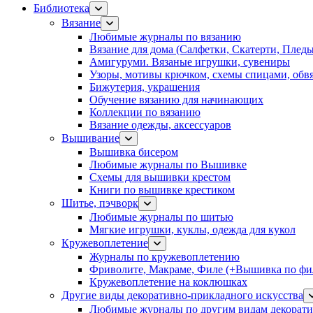
Библиотека
Вязание
Любимые журналы по вязанию
Вязание для дома (Салфетки, Скатерти, Плед
Амигуруми. Вязаные игрушки, сувениры
Узоры, мотивы крючком, схемы спицами, обвя
Бижутерия, украшения
Обучение вязанию для начинающих
Коллекции по вязанию
Вязание одежды, аксессуаров
Вышивание
Вышивка бисером
Любимые журналы по Вышивке
Схемы для вышивки крестом
Книги по вышивке крестиком
Шитье, пэчворк
Любимые журналы по шитью
Мягкие игрушки, куклы, одежда для кукол
Кружевоплетение
Журналы по кружевоплетению
Фриволите, Макраме, Филе (+Вышивка по фил
Кружевоплетение на коклюшках
Другие виды декоративно-прикладного искусства
Любимые журналы по другим видам декорати