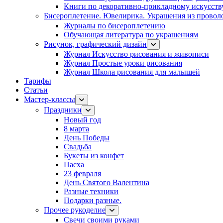
Книги по декоративно-прикладному искусств
Бисероплетение. Ювелирика. Украшения из провол
Журналы по бисероплетению
Обучающая литература по украшениям
Рисунок, графический дизайн
Журнал Искусство рисования и живописи
Журнал Простые уроки рисования
Журнал Школа рисования для малышей
Тарифы
Статьи
Мастер-классы
Праздники
Новый год
8 марта
День Победы
Свадьба
Букеты из конфет
Пасха
23 февраля
День Святого Валентина
Разные техники
Подарки разные.
Прочее рукоделие
Свечи своими руками