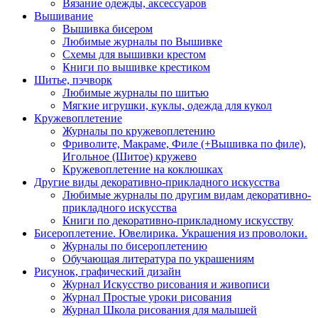
Вязание одежды, аксессуаров
Вышивание
Вышивка бисером
Любимые журналы по Вышивке
Схемы для вышивки крестом
Книги по вышивке крестиком
Шитье, пэчворк
Любимые журналы по шитью
Мягкие игрушки, куклы, одежда для кукол
Кружевоплетение
Журналы по кружевоплетению
Фриволите, Макраме, Филе (+Вышивка по филе),
Игольное (Шитое) кружево
Кружевоплетение на коклюшках
Другие виды декоративно-прикладного искусства
Любимые журналы по другим видам декоративно-
прикладного искусства
Книги по декоративно-прикладному искусству
Бисероплетение. Ювелирика. Украшения из проволоки.
Журналы по бисероплетению
Обучающая литература по украшениям
Рисунок, графический дизайн
Журнал Искусство рисования и живописи
Журнал Простые уроки рисования
Журнал Школа рисования для малышей