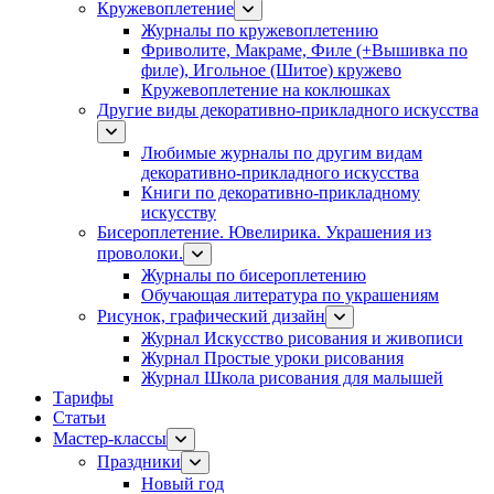
Кружевоплетение
Журналы по кружевоплетению
Фриволите, Макраме, Филе (+Вышивка по
филе), Игольное (Шитое) кружево
Кружевоплетение на коклюшках
Другие виды декоративно-прикладного искусства
Любимые журналы по другим видам
декоративно-прикладного искусства
Книги по декоративно-прикладному
искусству
Бисероплетение. Ювелирика. Украшения из
проволоки.
Журналы по бисероплетению
Обучающая литература по украшениям
Рисунок, графический дизайн
Журнал Искусство рисования и живописи
Журнал Простые уроки рисования
Журнал Школа рисования для малышей
Тарифы
Статьи
Мастер-классы
Праздники
Новый год