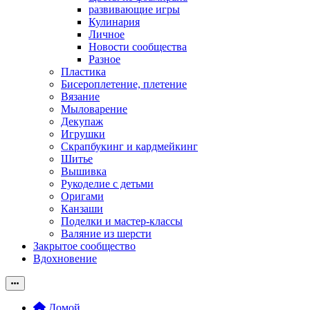
развивающие игры
Кулинария
Личное
Новости сообщества
Разное
Пластика
Бисероплетение, плетение
Вязание
Мыловарение
Декупаж
Игрушки
Скрапбукинг и кардмейкинг
Шитье
Вышивка
Рукоделие с детьми
Оригами
Канзаши
Поделки и мастер-классы
Валяние из шерсти
Закрытое сообщество
Вдохновение
Домой