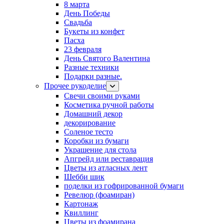
8 марта
День Победы
Свадьба
Букеты из конфет
Пасха
23 февраля
День Святого Валентина
Разные техники
Подарки разные.
Прочее рукоделие
Свечи своими руками
Косметика ручной работы
Домашний декор
декорирование
Соленое тесто
Коробки из бумаги
Украшение для стола
Апгрейд или реставрация
Цветы из атласных лент
Шебби шик
поделки из гофрированной бумаги
Ревелюр (фоамиран)
Картонаж
Квиллинг
Цветы из фоамирана