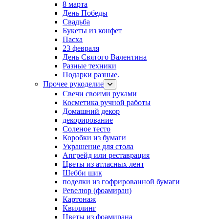
8 марта
День Победы
Свадьба
Букеты из конфет
Пасха
23 февраля
День Святого Валентина
Разные техники
Подарки разные.
Прочее рукоделие
Свечи своими руками
Косметика ручной работы
Домашний декор
декорирование
Соленое тесто
Коробки из бумаги
Украшение для стола
Апгрейд или реставрация
Цветы из атласных лент
Шебби шик
поделки из гофрированной бумаги
Ревелюр (фоамиран)
Картонаж
Квиллинг
Цветы из фоамирана