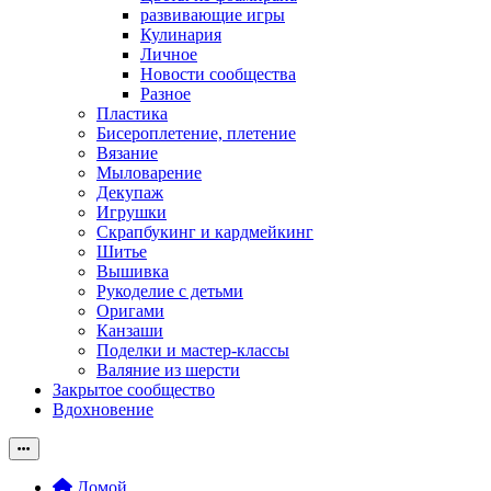
развивающие игры
Кулинария
Личное
Новости сообщества
Разное
Пластика
Бисероплетение, плетение
Вязание
Мыловарение
Декупаж
Игрушки
Скрапбукинг и кардмейкинг
Шитье
Вышивка
Рукоделие с детьми
Оригами
Канзаши
Поделки и мастер-классы
Валяние из шерсти
Закрытое сообщество
Вдохновение
Домой