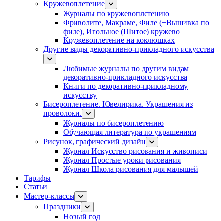
Кружевоплетение
Журналы по кружевоплетению
Фриволите, Макраме, Филе (+Вышивка по
филе), Игольное (Шитое) кружево
Кружевоплетение на коклюшках
Другие виды декоративно-прикладного искусства
Любимые журналы по другим видам
декоративно-прикладного искусства
Книги по декоративно-прикладному
искусству
Бисероплетение. Ювелирика. Украшения из
проволоки.
Журналы по бисероплетению
Обучающая литература по украшениям
Рисунок, графический дизайн
Журнал Искусство рисования и живописи
Журнал Простые уроки рисования
Журнал Школа рисования для малышей
Тарифы
Статьи
Мастер-классы
Праздники
Новый год