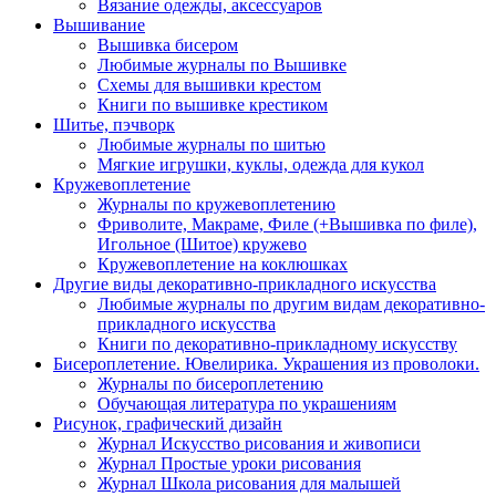
Вязание одежды, аксессуаров
Вышивание
Вышивка бисером
Любимые журналы по Вышивке
Схемы для вышивки крестом
Книги по вышивке крестиком
Шитье, пэчворк
Любимые журналы по шитью
Мягкие игрушки, куклы, одежда для кукол
Кружевоплетение
Журналы по кружевоплетению
Фриволите, Макраме, Филе (+Вышивка по филе),
Игольное (Шитое) кружево
Кружевоплетение на коклюшках
Другие виды декоративно-прикладного искусства
Любимые журналы по другим видам декоративно-
прикладного искусства
Книги по декоративно-прикладному искусству
Бисероплетение. Ювелирика. Украшения из проволоки.
Журналы по бисероплетению
Обучающая литература по украшениям
Рисунок, графический дизайн
Журнал Искусство рисования и живописи
Журнал Простые уроки рисования
Журнал Школа рисования для малышей