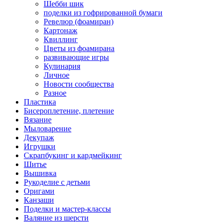
Шебби шик
поделки из гофрированной бумаги
Ревелюр (фоамиран)
Картонаж
Квиллинг
Цветы из фоамирана
развивающие игры
Кулинария
Личное
Новости сообщества
Разное
Пластика
Бисероплетение, плетение
Вязание
Мыловарение
Декупаж
Игрушки
Скрапбукинг и кардмейкинг
Шитье
Вышивка
Рукоделие с детьми
Оригами
Канзаши
Поделки и мастер-классы
Валяние из шерсти