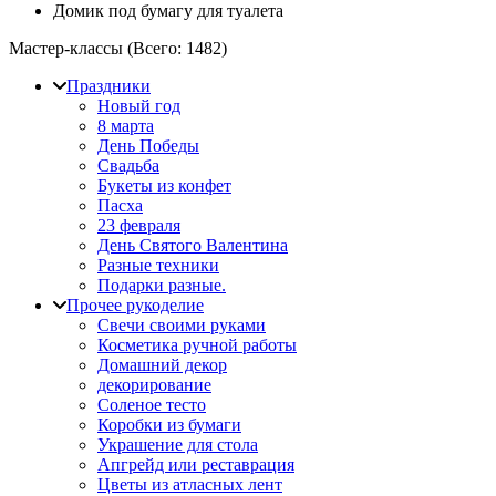
Домик под бумагу для туалета
Мастер-классы (Всего:
1482
)
Праздники
Новый год
8 марта
День Победы
Свадьба
Букеты из конфет
Пасха
23 февраля
День Святого Валентина
Разные техники
Подарки разные.
Прочее рукоделие
Свечи своими руками
Косметика ручной работы
Домашний декор
декорирование
Соленое тесто
Коробки из бумаги
Украшение для стола
Апгрейд или реставрация
Цветы из атласных лент