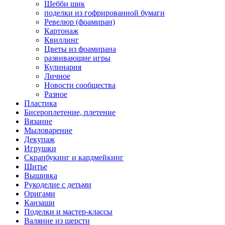
Шебби шик
поделки из гофрированной бумаги
Ревелюр (фоамиран)
Картонаж
Квиллинг
Цветы из фоамирана
развивающие игры
Кулинария
Личное
Новости сообщества
Разное
Пластика
Бисероплетение, плетение
Вязание
Мыловарение
Декупаж
Игрушки
Скрапбукинг и кардмейкинг
Шитье
Вышивка
Рукоделие с детьми
Оригами
Канзаши
Поделки и мастер-классы
Валяние из шерсти