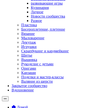
развивающие игры
Кулинария
Личное
Новости сообщества
Разное
Пластика
Бисероплетение, плетение
Вязание
Мыловарение
Декупаж
Игрушки
Скрапбукинг и кардмейкинг
Шитье
Вышивка
Рукоделие с детьми
Оригами
Канзаши
Поделки и мастер-классы
Валяние из шерсти
Закрытое сообщество
Вдохновение
Домой