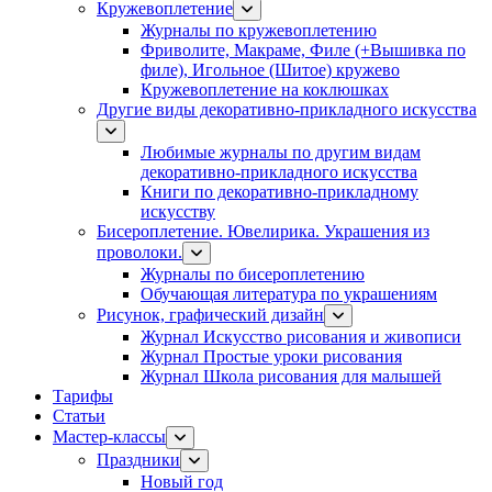
Кружевоплетение
Журналы по кружевоплетению
Фриволите, Макраме, Филе (+Вышивка по
филе), Игольное (Шитое) кружево
Кружевоплетение на коклюшках
Другие виды декоративно-прикладного искусства
Любимые журналы по другим видам
декоративно-прикладного искусства
Книги по декоративно-прикладному
искусству
Бисероплетение. Ювелирика. Украшения из
проволоки.
Журналы по бисероплетению
Обучающая литература по украшениям
Рисунок, графический дизайн
Журнал Искусство рисования и живописи
Журнал Простые уроки рисования
Журнал Школа рисования для малышей
Тарифы
Статьи
Мастер-классы
Праздники
Новый год