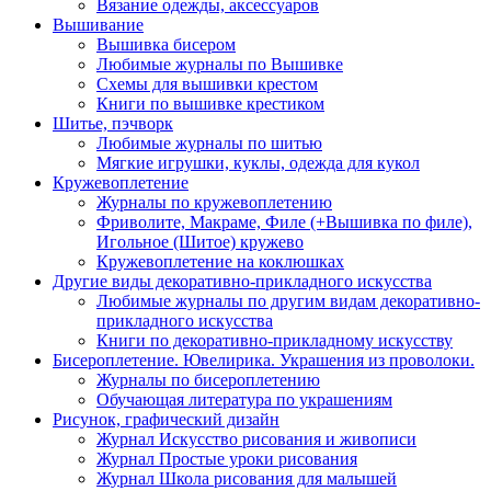
Вязание одежды, аксессуаров
Вышивание
Вышивка бисером
Любимые журналы по Вышивке
Схемы для вышивки крестом
Книги по вышивке крестиком
Шитье, пэчворк
Любимые журналы по шитью
Мягкие игрушки, куклы, одежда для кукол
Кружевоплетение
Журналы по кружевоплетению
Фриволите, Макраме, Филе (+Вышивка по филе),
Игольное (Шитое) кружево
Кружевоплетение на коклюшках
Другие виды декоративно-прикладного искусства
Любимые журналы по другим видам декоративно-
прикладного искусства
Книги по декоративно-прикладному искусству
Бисероплетение. Ювелирика. Украшения из проволоки.
Журналы по бисероплетению
Обучающая литература по украшениям
Рисунок, графический дизайн
Журнал Искусство рисования и живописи
Журнал Простые уроки рисования
Журнал Школа рисования для малышей