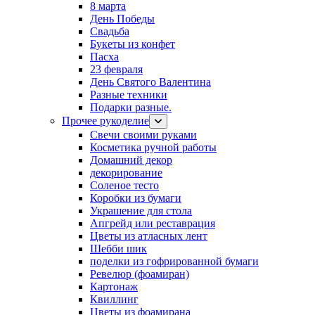
8 марта
День Победы
Свадьба
Букеты из конфет
Пасха
23 февраля
День Святого Валентина
Разные техники
Подарки разные.
Прочее рукоделие
Свечи своими руками
Косметика ручной работы
Домашний декор
декорирование
Соленое тесто
Коробки из бумаги
Украшение для стола
Апгрейд или реставрация
Цветы из атласных лент
Шебби шик
поделки из гофрированной бумаги
Ревелюр (фоамиран)
Картонаж
Квиллинг
Цветы из фоамирана