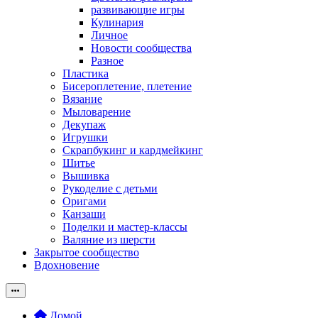
развивающие игры
Кулинария
Личное
Новости сообщества
Разное
Пластика
Бисероплетение, плетение
Вязание
Мыловарение
Декупаж
Игрушки
Скрапбукинг и кардмейкинг
Шитье
Вышивка
Рукоделие с детьми
Оригами
Канзаши
Поделки и мастер-классы
Валяние из шерсти
Закрытое сообщество
Вдохновение
Домой