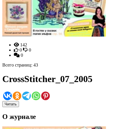
142
0
0
0
Всего страниц: 43
CrossStitcher_07_2005
Читать
О журнале