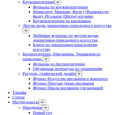
Кружевоплетение
Журналы по кружевоплетению
Фриволите, Макраме, Филе (+Вышивка по
филе), Игольное (Шитое) кружево
Кружевоплетение на коклюшках
Другие виды декоративно-прикладного искусства
Любимые журналы по другим видам
декоративно-прикладного искусства
Книги по декоративно-прикладному
искусству
Бисероплетение. Ювелирика. Украшения из
проволоки.
Журналы по бисероплетению
Обучающая литература по украшениям
Рисунок, графический дизайн
Журнал Искусство рисования и живописи
Журнал Простые уроки рисования
Журнал Школа рисования для малышей
Тарифы
Статьи
Мастер-классы
Праздники
Новый год