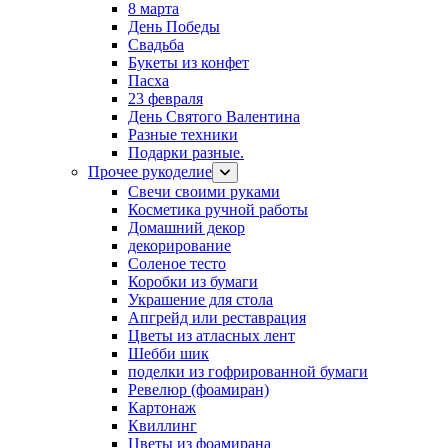
8 марта
День Победы
Свадьба
Букеты из конфет
Пасха
23 февраля
День Святого Валентина
Разные техники
Подарки разные.
Прочее рукоделие
Свечи своими руками
Косметика ручной работы
Домашний декор
декорирование
Соленое тесто
Коробки из бумаги
Украшение для стола
Апгрейд или реставрация
Цветы из атласных лент
Шебби шик
поделки из гофрированной бумаги
Ревелюр (фоамиран)
Картонаж
Квиллинг
Цветы из фоамирана