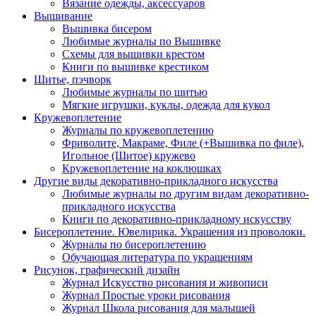
Вязание одежды, аксессуаров
Вышивание
Вышивка бисером
Любимые журналы по Вышивке
Схемы для вышивки крестом
Книги по вышивке крестиком
Шитье, пэчворк
Любимые журналы по шитью
Мягкие игрушки, куклы, одежда для кукол
Кружевоплетение
Журналы по кружевоплетению
Фриволите, Макраме, Филе (+Вышивка по филе),
Игольное (Шитое) кружево
Кружевоплетение на коклюшках
Другие виды декоративно-прикладного искусства
Любимые журналы по другим видам декоративно-
прикладного искусства
Книги по декоративно-прикладному искусству
Бисероплетение. Ювелирика. Украшения из проволоки.
Журналы по бисероплетению
Обучающая литература по украшениям
Рисунок, графический дизайн
Журнал Искусство рисования и живописи
Журнал Простые уроки рисования
Журнал Школа рисования для малышей