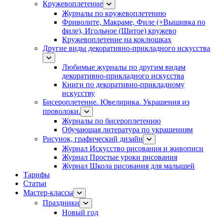
Кружевоплетение
Журналы по кружевоплетению
Фриволите, Макраме, Филе (+Вышивка по
филе), Игольное (Шитое) кружево
Кружевоплетение на коклюшках
Другие виды декоративно-прикладного искусства
Любимые журналы по другим видам
декоративно-прикладного искусства
Книги по декоративно-прикладному
искусству
Бисероплетение. Ювелирика. Украшения из
проволоки.
Журналы по бисероплетению
Обучающая литература по украшениям
Рисунок, графический дизайн
Журнал Искусство рисования и живописи
Журнал Простые уроки рисования
Журнал Школа рисования для малышей
Тарифы
Статьи
Мастер-классы
Праздники
Новый год