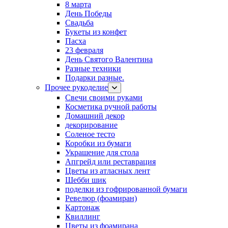
8 марта
День Победы
Свадьба
Букеты из конфет
Пасха
23 февраля
День Святого Валентина
Разные техники
Подарки разные.
Прочее рукоделие
Свечи своими руками
Косметика ручной работы
Домашний декор
декорирование
Соленое тесто
Коробки из бумаги
Украшение для стола
Апгрейд или реставрация
Цветы из атласных лент
Шебби шик
поделки из гофрированной бумаги
Ревелюр (фоамиран)
Картонаж
Квиллинг
Цветы из фоамирана