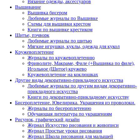
Вязание одежды, аксессуаров
Вышивание
Вышивка бисером
Любимые журналы по Вышивке
Схемы для вышивки крестом
Книги по вышивке крестиком
Шитье, пэчворк
Любимые журналы по шитью
Мягкие игрушки, куклы, одежда для кукол
Кружевоплетение
Журналы по кружевоплетению
Фриволите, Макраме, Филе (+Вышивка по филе),
Игольное (Шитое) кружево
Кружевоплетение на коклюшках
Другие виды декоративно-прикладного искусства
Любимые журналы по другим видам декоративно-
прикладного искусства
Книги по декоративно-прикладному искусству
Бисероплетение. Ювелирика. Украшения из проволоки.
Журналы по бисероплетению
Обучающая литература по украшениям
Рисунок, графический дизайн
Журнал Искусство рисования и живописи
Журнал Простые уроки рисования
Журнал Школа рисования для малышей