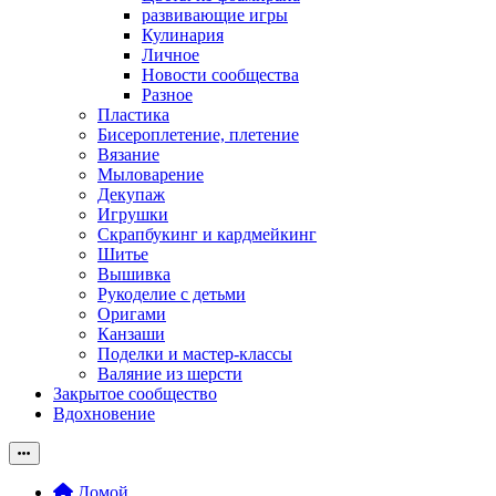
развивающие игры
Кулинария
Личное
Новости сообщества
Разное
Пластика
Бисероплетение, плетение
Вязание
Мыловарение
Декупаж
Игрушки
Скрапбукинг и кардмейкинг
Шитье
Вышивка
Рукоделие с детьми
Оригами
Канзаши
Поделки и мастер-классы
Валяние из шерсти
Закрытое сообщество
Вдохновение
Домой