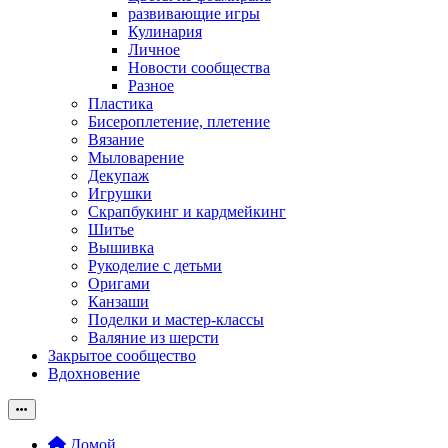
развивающие игры
Кулинария
Личное
Новости сообщества
Разное
Пластика
Бисероплетение, плетение
Вязание
Мыловарение
Декупаж
Игрушки
Скрапбукинг и кардмейкинг
Шитье
Вышивка
Рукоделие с детьми
Оригами
Канзаши
Поделки и мастер-классы
Валяние из шерсти
Закрытое сообщество
Вдохновение
Домой