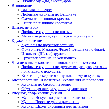
Вязание одежды, аксессуаров
Вышивание
Вышивка бисером
Любимые журналы по Вышивке
Схемы для вышивки крестом
Книги по вышивке крестиком
Шитье, пэчворк
Любимые журналы по шитью
Мягкие игрушки, куклы, одежда для кукол
Кружевоплетение
Журналы по кружевоплетению
Фриволите, Макраме, Филе (+Вышивка по филе),
Игольное (Шитое) кружево
Кружевоплетение на коклюшках
Другие виды декоративно-прикладного искусства
Любимые журналы по другим видам декоративно-
прикладного искусства
Книги по декоративно-прикладному искусству
Бисероплетение. Ювелирика. Украшения из проволоки.
Журналы по бисероплетению
Обучающая литература по украшениям
Рисунок, графический дизайн
Журнал Искусство рисования и живописи
Журнал Простые уроки рисования
Журнал Школа рисования для малышей