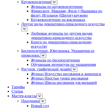
Кружевоплетение
Журналы по кружевоплетению
Фриволите, Макраме, Филе (+Вышивка по
филе), Игольное (Шитое) кружево
Кружевоплетение на коклюшках
Другие виды декоративно-прикладного искусства
Любимые журналы по другим видам
декоративно-прикладного искусства
Книги по декоративно-прикладному
искусству
Бисероплетение. Ювелирика. Украшения из
проволоки.
Журналы по бисероплетению
Обучающая литература по украшениям
Рисунок, графический дизайн
Журнал Искусство рисования и живописи
Журнал Простые уроки рисования
Журнал Школа рисования для малышей
Тарифы
Статьи
Мастер-классы
Праздники
Новый год