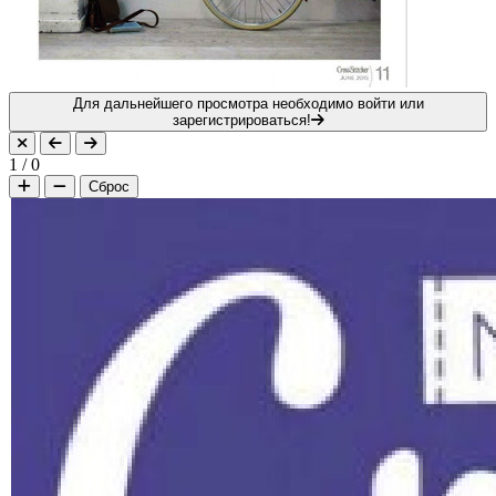
Для дальнейшего просмотра необходимо войти или
зарегистрироваться!
1
/
0
Сброс