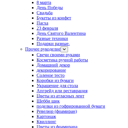
8 марта
День Победы
Свадьба
Букеты из конфет
Пасха
23 февраля
День Святого Валентина
Разные техники
Подарки разные.
Прочее рукоделие
Свечи своими руками
Косметика ручной работы
Домашний декор
декорирование
Соленое тесто
Коробки из бумаги
Украшение для стола
Апгрейд или реставрация
Цветы из атласных лент
Шебби шик
поделки из гофрированной бумаги
Ревелюр (фоамиран)
Картонаж
Квиллинг
Цветы из фоамирана