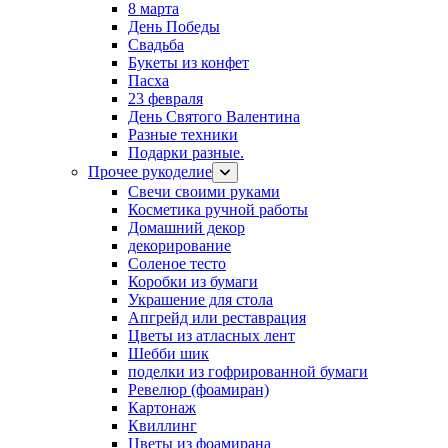
8 марта
День Победы
Свадьба
Букеты из конфет
Пасха
23 февраля
День Святого Валентина
Разные техники
Подарки разные.
Прочее рукоделие
Свечи своими руками
Косметика ручной работы
Домашний декор
декорирование
Соленое тесто
Коробки из бумаги
Украшение для стола
Апгрейд или реставрация
Цветы из атласных лент
Шебби шик
поделки из гофрированной бумаги
Ревелюр (фоамиран)
Картонаж
Квиллинг
Цветы из фоамирана