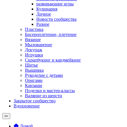
развивающие игры
Кулинария
Личное
Новости сообщества
Разное
Пластика
Бисероплетение, плетение
Вязание
Мыловарение
Декупаж
Игрушки
Скрапбукинг и кардмейкинг
Шитье
Вышивка
Рукоделие с детьми
Оригами
Канзаши
Поделки и мастер-классы
Валяние из шерсти
Закрытое сообщество
Вдохновение
Домой