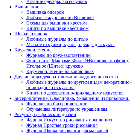
Вязание одежды, аксессуаров
Вышивание
Вышивка бисером
Любимые журналы по Вышивке
Схемы для вышивки крестом
Книги по вышивке крестиком
Шитье, пэчворк
Любимые журналы по шитью
Мягкие игрушки, куклы, одежда для кукол
Кружевоплетение
Журналы по кружевоплетению
Фриволите, Макраме, Филе (+Вышивка по филе),
Игольное (Шитое) кружево
Кружевоплетение на коклюшках
Другие виды декоративно-прикладного искусства
Любимые журналы по другим видам декоративно-
прикладного искусства
Книги по декоративно-прикладному искусству
Бисероплетение. Ювелирика. Украшения из проволоки.
Журналы по бисероплетению
Обучающая литература по украшениям
Рисунок, графический дизайн
Журнал Искусство рисования и живописи
Журнал Простые уроки рисования
Журнал Школа рисования для малышей