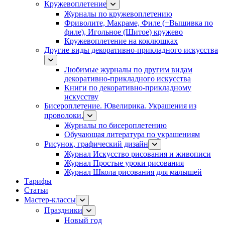
Кружевоплетение
Журналы по кружевоплетению
Фриволите, Макраме, Филе (+Вышивка по
филе), Игольное (Шитое) кружево
Кружевоплетение на коклюшках
Другие виды декоративно-прикладного искусства
Любимые журналы по другим видам
декоративно-прикладного искусства
Книги по декоративно-прикладному
искусству
Бисероплетение. Ювелирика. Украшения из
проволоки.
Журналы по бисероплетению
Обучающая литература по украшениям
Рисунок, графический дизайн
Журнал Искусство рисования и живописи
Журнал Простые уроки рисования
Журнал Школа рисования для малышей
Тарифы
Статьи
Мастер-классы
Праздники
Новый год