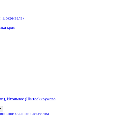
ы, Покрывала)
зка края
е), Игольное (Шитое) кружево
вно-прикладного искусства