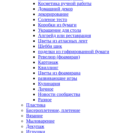
Косметика ручной работы
Домашний декор
декорирование
Соленое тесто
Коробки из бумаги
Украшение для стола
Апгрейд или реставрация
Цветы из атласных лент
Шебби шик
поделки из гофрированной бумаги
Ревелюр (фоамиран)
Картонаж
Квиллинг
Цветы из фоамирана
развивающие игры
Кулинария
Личное
Новости сообщества
Разное
Пластика
Бисероплетение, плетение
Вязание
Мыловарение
Декупаж
Игрушки