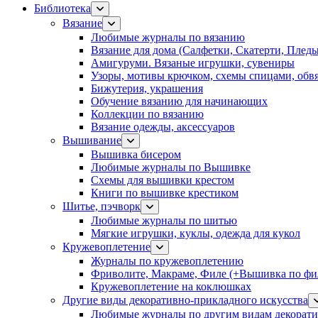
Библиотека
Вязание
Любимые журналы по вязанию
Вязание для дома (Салфетки, Скатерти, Плед
Амигуруми. Вязаные игрушки, сувениры
Узоры, мотивы крючком, схемы спицами, обвя
Бижутерия, украшения
Обучение вязанию для начинающих
Коллекции по вязанию
Вязание одежды, аксессуаров
Вышивание
Вышивка бисером
Любимые журналы по Вышивке
Схемы для вышивки крестом
Книги по вышивке крестиком
Шитье, пэчворк
Любимые журналы по шитью
Мягкие игрушки, куклы, одежда для кукол
Кружевоплетение
Журналы по кружевоплетению
Фриволите, Макраме, Филе (+Вышивка по фил
Кружевоплетение на коклюшках
Другие виды декоративно-прикладного искусства
Любимые журналы по другим видам декорати