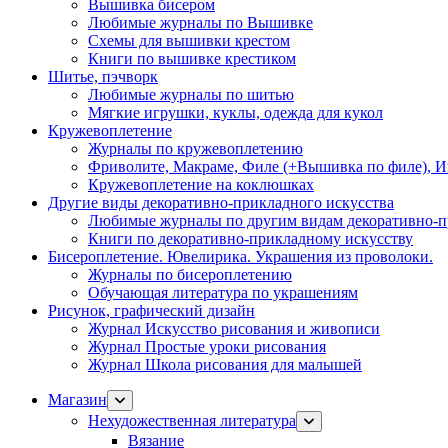
Вышивка бисером
Любимые журналы по Вышивке
Схемы для вышивки крестом
Книги по вышивке крестиком
Шитье, пэчворк
Любимые журналы по шитью
Мягкие игрушки, куклы, одежда для кукол
Кружевоплетение
Журналы по кружевоплетению
Фриволите, Макраме, Филе (+Вышивка по филе), И
Кружевоплетение на коклюшках
Другие виды декоративно-прикладного искусства
Любимые журналы по другим видам декоративно-п
Книги по декоративно-прикладному искусству
Бисероплетение. Ювелирика. Украшения из проволоки.
Журналы по бисероплетению
Обучающая литература по украшениям
Рисунок, графический дизайн
Журнал Искусство рисования и живописи
Журнал Простые уроки рисования
Журнал Школа рисования для малышей
Магазин
Нехудожественная литература
Вязание