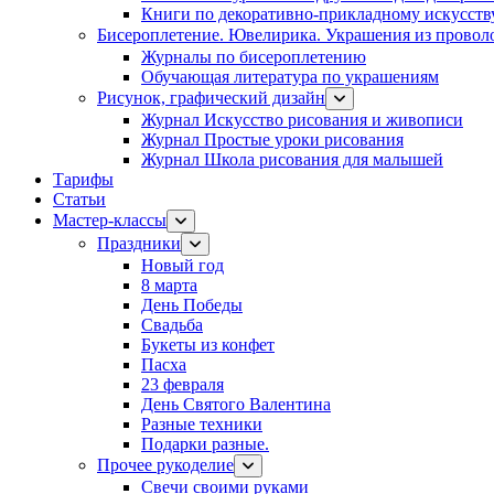
Книги по декоративно-прикладному искусств
Бисероплетение. Ювелирика. Украшения из провол
Журналы по бисероплетению
Обучающая литература по украшениям
Рисунок, графический дизайн
Журнал Искусство рисования и живописи
Журнал Простые уроки рисования
Журнал Школа рисования для малышей
Тарифы
Статьи
Мастер-классы
Праздники
Новый год
8 марта
День Победы
Свадьба
Букеты из конфет
Пасха
23 февраля
День Святого Валентина
Разные техники
Подарки разные.
Прочее рукоделие
Свечи своими руками