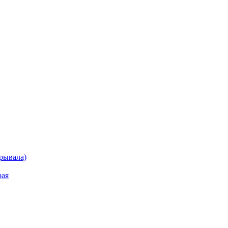
рывала)
рая