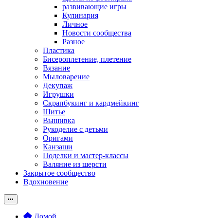
развивающие игры
Кулинария
Личное
Новости сообщества
Разное
Пластика
Бисероплетение, плетение
Вязание
Мыловарение
Декупаж
Игрушки
Скрапбукинг и кардмейкинг
Шитье
Вышивка
Рукоделие с детьми
Оригами
Канзаши
Поделки и мастер-классы
Валяние из шерсти
Закрытое сообщество
Вдохновение
Домой