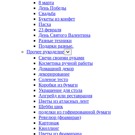
8 марта
День Победы
Свадьба
Букеты из конфет
Пасха
23 февраля
День Святого Валентина
Разные техники
Подарки разные.
Прочее рукоделие
Свечи своими руками
Косметика ручной работы
Домашний декор
декорирование
Соленое тесто
Коробки из бумаги
Украшение для стола
Апгрейд или реставрация
Цветы из атласных лент
Шебби шик
поделки из гофрированной бумаги
Ревелюр (фоамиран)
Картонаж
Квиллинг
Цветы из фоамирана