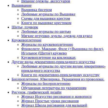
Вязание одежды, аксессуаров
Вышивание
Вышивка бисером
Любимые журналы по Вышивке
Схемы для вышивки крестом
Книги по вышивке крестиком
Шитье, пэчворк
Любимые журналы по шитью
Мягкие игрушки, куклы, одежда для кукол
Кружевоплетение
Журналы по кружевоплетению
Фриволите, Макраме, Филе (+Вышивка по филе),
Игольное (Шитое) кружево
Кружевоплетение на коклюшках
Другие виды декоративно-прикладного искусства
Любимые журналы по другим видам декоративно-
прикладного искусства
Книги по декоративно-прикладному искусству
Бисероплетение. Ювелирика. Украшения из проволоки.
Журналы по бисероплетению
Обучающая литература по украшениям
Рисунок, графический дизайн
Журнал Искусство рисования и живописи
Журнал Простые уроки рисования
Журнал Школа рисования для малышей