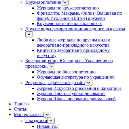
Кружевоплетение
Журналы по кружевоплетению
Фриволите, Макраме, Филе (+Вышивка по
филе), Игольное (Шитое) кружево
Кружевоплетение на коклюшках
Другие виды декоративно-прикладного искусства
Любимые журналы по другим видам
декоративно-прикладного искусства
Книги по декоративно-прикладному
искусству
Бисероплетение. Ювелирика. Украшения из
проволоки.
Журналы по бисероплетению
Обучающая литература по украшениям
Рисунок, графический дизайн
Журнал Искусство рисования и живописи
Журнал Простые уроки рисования
Журнал Школа рисования для малышей
Тарифы
Статьи
Мастер-классы
Праздники
Новый год