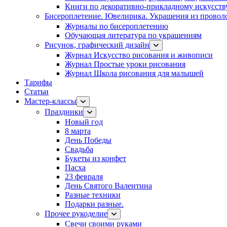
Книги по декоративно-прикладному искусств
Бисероплетение. Ювелирика. Украшения из провол
Журналы по бисероплетению
Обучающая литература по украшениям
Рисунок, графический дизайн
Журнал Искусство рисования и живописи
Журнал Простые уроки рисования
Журнал Школа рисования для малышей
Тарифы
Статьи
Мастер-классы
Праздники
Новый год
8 марта
День Победы
Свадьба
Букеты из конфет
Пасха
23 февраля
День Святого Валентина
Разные техники
Подарки разные.
Прочее рукоделие
Свечи своими руками