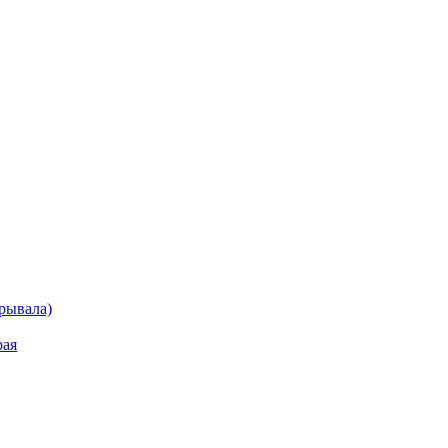
рывала)
рая