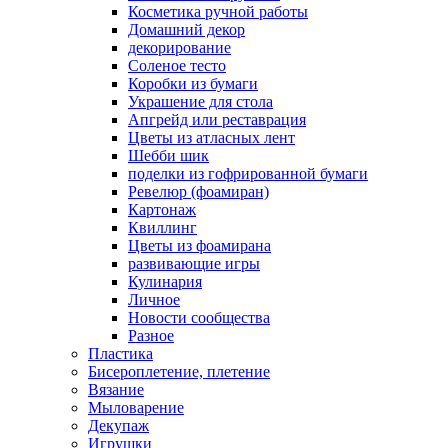
Косметика ручной работы
Домашний декор
декорирование
Соленое тесто
Коробки из бумаги
Украшение для стола
Апгрейд или реставрация
Цветы из атласных лент
Шебби шик
поделки из гофрированной бумаги
Ревелюр (фоамиран)
Картонаж
Квиллинг
Цветы из фоамирана
развивающие игры
Кулинария
Личное
Новости сообщества
Разное
Пластика
Бисероплетение, плетение
Вязание
Мыловарение
Декупаж
Игрушки