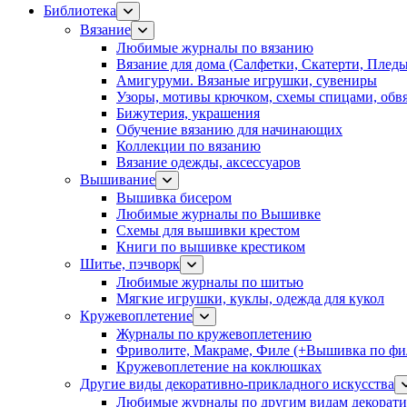
Библиотека
Вязание
Любимые журналы по вязанию
Вязание для дома (Салфетки, Скатерти, Плед
Амигуруми. Вязаные игрушки, сувениры
Узоры, мотивы крючком, схемы спицами, обвя
Бижутерия, украшения
Обучение вязанию для начинающих
Коллекции по вязанию
Вязание одежды, аксессуаров
Вышивание
Вышивка бисером
Любимые журналы по Вышивке
Схемы для вышивки крестом
Книги по вышивке крестиком
Шитье, пэчворк
Любимые журналы по шитью
Мягкие игрушки, куклы, одежда для кукол
Кружевоплетение
Журналы по кружевоплетению
Фриволите, Макраме, Филе (+Вышивка по фил
Кружевоплетение на коклюшках
Другие виды декоративно-прикладного искусства
Любимые журналы по другим видам декорати