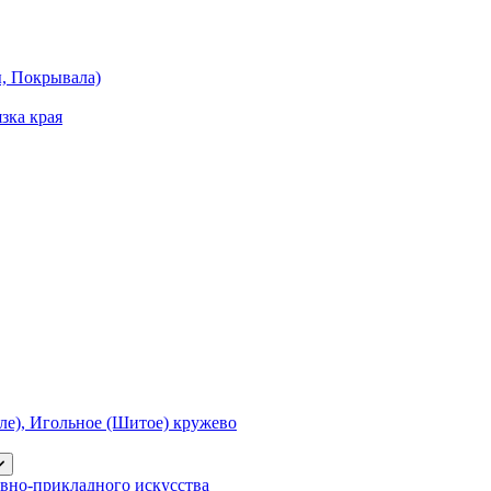
ы, Покрывала)
зка края
е), Игольное (Шитое) кружево
вно-прикладного искусства