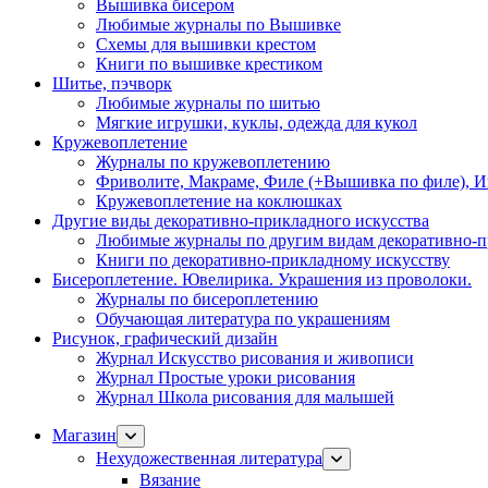
Вышивка бисером
Любимые журналы по Вышивке
Схемы для вышивки крестом
Книги по вышивке крестиком
Шитье, пэчворк
Любимые журналы по шитью
Мягкие игрушки, куклы, одежда для кукол
Кружевоплетение
Журналы по кружевоплетению
Фриволите, Макраме, Филе (+Вышивка по филе), И
Кружевоплетение на коклюшках
Другие виды декоративно-прикладного искусства
Любимые журналы по другим видам декоративно-п
Книги по декоративно-прикладному искусству
Бисероплетение. Ювелирика. Украшения из проволоки.
Журналы по бисероплетению
Обучающая литература по украшениям
Рисунок, графический дизайн
Журнал Искусство рисования и живописи
Журнал Простые уроки рисования
Журнал Школа рисования для малышей
Магазин
Нехудожественная литература
Вязание