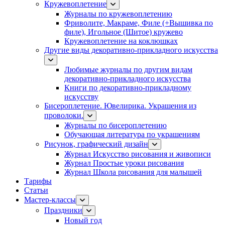
Кружевоплетение
Журналы по кружевоплетению
Фриволите, Макраме, Филе (+Вышивка по
филе), Игольное (Шитое) кружево
Кружевоплетение на коклюшках
Другие виды декоративно-прикладного искусства
Любимые журналы по другим видам
декоративно-прикладного искусства
Книги по декоративно-прикладному
искусству
Бисероплетение. Ювелирика. Украшения из
проволоки.
Журналы по бисероплетению
Обучающая литература по украшениям
Рисунок, графический дизайн
Журнал Искусство рисования и живописи
Журнал Простые уроки рисования
Журнал Школа рисования для малышей
Тарифы
Статьи
Мастер-классы
Праздники
Новый год