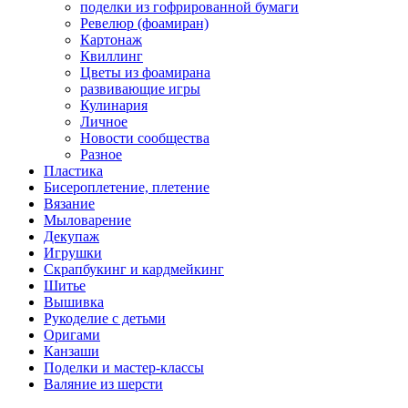
поделки из гофрированной бумаги
Ревелюр (фоамиран)
Картонаж
Квиллинг
Цветы из фоамирана
развивающие игры
Кулинария
Личное
Новости сообщества
Разное
Пластика
Бисероплетение, плетение
Вязание
Мыловарение
Декупаж
Игрушки
Скрапбукинг и кардмейкинг
Шитье
Вышивка
Рукоделие с детьми
Оригами
Канзаши
Поделки и мастер-классы
Валяние из шерсти