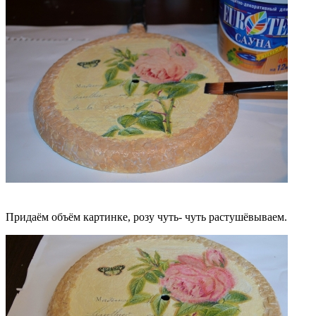
Придаём объём картинке, розу чуть- чуть растушёвываем.