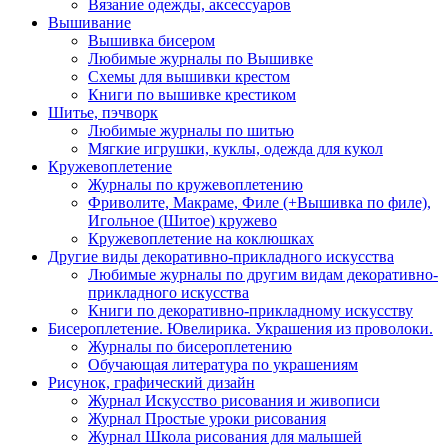
Вязание одежды, аксессуаров
Вышивание
Вышивка бисером
Любимые журналы по Вышивке
Схемы для вышивки крестом
Книги по вышивке крестиком
Шитье, пэчворк
Любимые журналы по шитью
Мягкие игрушки, куклы, одежда для кукол
Кружевоплетение
Журналы по кружевоплетению
Фриволите, Макраме, Филе (+Вышивка по филе),
Игольное (Шитое) кружево
Кружевоплетение на коклюшках
Другие виды декоративно-прикладного искусства
Любимые журналы по другим видам декоративно-
прикладного искусства
Книги по декоративно-прикладному искусству
Бисероплетение. Ювелирика. Украшения из проволоки.
Журналы по бисероплетению
Обучающая литература по украшениям
Рисунок, графический дизайн
Журнал Искусство рисования и живописи
Журнал Простые уроки рисования
Журнал Школа рисования для малышей