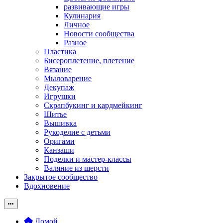
развивающие игры
Кулинария
Личное
Новости сообщества
Разное
Пластика
Бисероплетение, плетение
Вязание
Мыловарение
Декупаж
Игрушки
Скрапбукинг и кардмейкинг
Шитье
Вышивка
Рукоделие с детьми
Оригами
Канзаши
Поделки и мастер-классы
Валяние из шерсти
Закрытое сообщество
Вдохновение
Домой