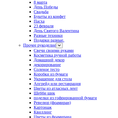
8 марта
День Победы
Свадьба
Букеты из конфет
Пасха
23 февраля
День Святого Валентина
Разные техники
Подарки разные.
Прочее рукоделие
Свечи своими руками
Косметика ручной работы
Домашний декор
декорирование
Соленое тесто
Коробки из бумаги
Украшение для стола
Апгрейд или реставрация
Цветы из атласных лент
Шебби шик
поделки из гофрированной бумаги
Ревелюр (фоамиран)
Картонаж
Квиллинг
Цветы из фоамирана