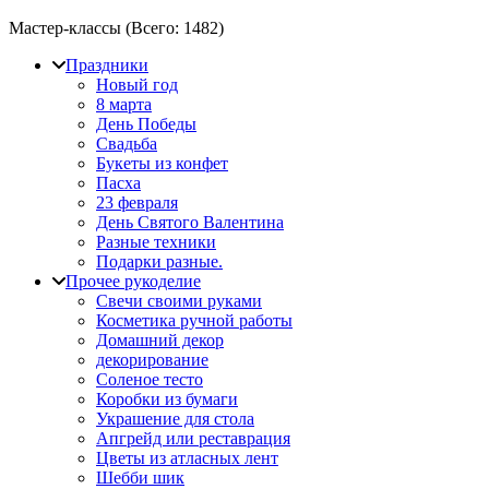
Мастер-классы (Всего:
1482
)
Праздники
Новый год
8 марта
День Победы
Свадьба
Букеты из конфет
Пасха
23 февраля
День Святого Валентина
Разные техники
Подарки разные.
Прочее рукоделие
Свечи своими руками
Косметика ручной работы
Домашний декор
декорирование
Соленое тесто
Коробки из бумаги
Украшение для стола
Апгрейд или реставрация
Цветы из атласных лент
Шебби шик