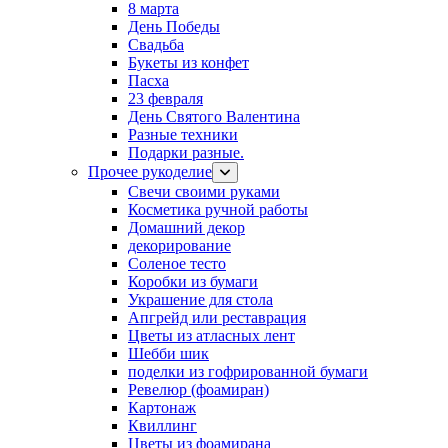
8 марта
День Победы
Свадьба
Букеты из конфет
Пасха
23 февраля
День Святого Валентина
Разные техники
Подарки разные.
Прочее рукоделие
Свечи своими руками
Косметика ручной работы
Домашний декор
декорирование
Соленое тесто
Коробки из бумаги
Украшение для стола
Апгрейд или реставрация
Цветы из атласных лент
Шебби шик
поделки из гофрированной бумаги
Ревелюр (фоамиран)
Картонаж
Квиллинг
Цветы из фоамирана