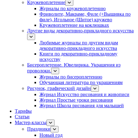
Кружевоплетение
Журналы по кружевоплетению
Фриволите, Макраме, Филе (+Вышивка по
филе), Игольное (Шитое) кружево
Кружевоплетение на коклюшках
Другие виды декоративно-прикладного искусства
Любимые журналы по другим видам
декоративно-прикладного искусства
Книги по декоративно-прикладному
искусству
Бисероплетение. Ювелирика. Украшения из
проволоки.
Журналы по бисероплетению
Обучающая литература по украшениям
Рисунок, графический дизайн
Журнал Искусство рисования и живописи
Журнал Простые уроки рисования
Журнал Школа рисования для малышей
Тарифы
Статьи
Мастер-классы
Праздники
Новый год