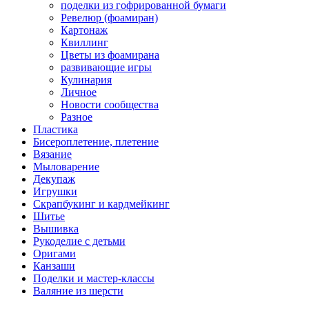
поделки из гофрированной бумаги
Ревелюр (фоамиран)
Картонаж
Квиллинг
Цветы из фоамирана
развивающие игры
Кулинария
Личное
Новости сообщества
Разное
Пластика
Бисероплетение, плетение
Вязание
Мыловарение
Декупаж
Игрушки
Скрапбукинг и кардмейкинг
Шитье
Вышивка
Рукоделие с детьми
Оригами
Канзаши
Поделки и мастер-классы
Валяние из шерсти