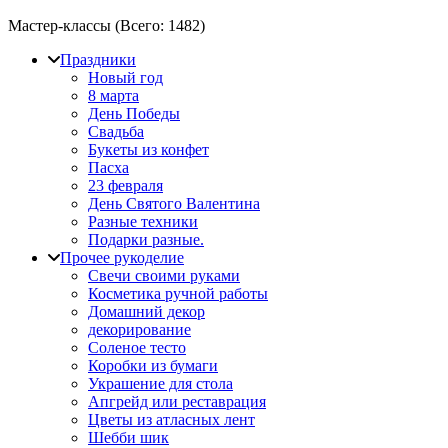
Мастер-классы (Всего:
1482
)
Праздники
Новый год
8 марта
День Победы
Свадьба
Букеты из конфет
Пасха
23 февраля
День Святого Валентина
Разные техники
Подарки разные.
Прочее рукоделие
Свечи своими руками
Косметика ручной работы
Домашний декор
декорирование
Соленое тесто
Коробки из бумаги
Украшение для стола
Апгрейд или реставрация
Цветы из атласных лент
Шебби шик