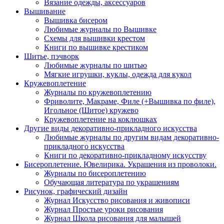
Вязание одежды, аксессуаров
Вышивание
Вышивка бисером
Любимые журналы по Вышивке
Схемы для вышивки крестом
Книги по вышивке крестиком
Шитье, пэчворк
Любимые журналы по шитью
Мягкие игрушки, куклы, одежда для кукол
Кружевоплетение
Журналы по кружевоплетению
Фриволите, Макраме, Филе (+Вышивка по филе),
Игольное (Шитое) кружево
Кружевоплетение на коклюшках
Другие виды декоративно-прикладного искусства
Любимые журналы по другим видам декоративно-
прикладного искусства
Книги по декоративно-прикладному искусству
Бисероплетение. Ювелирика. Украшения из проволоки.
Журналы по бисероплетению
Обучающая литература по украшениям
Рисунок, графический дизайн
Журнал Искусство рисования и живописи
Журнал Простые уроки рисования
Журнал Школа рисования для малышей