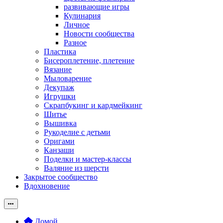
развивающие игры
Кулинария
Личное
Новости сообщества
Разное
Пластика
Бисероплетение, плетение
Вязание
Мыловарение
Декупаж
Игрушки
Скрапбукинг и кардмейкинг
Шитье
Вышивка
Рукоделие с детьми
Оригами
Канзаши
Поделки и мастер-классы
Валяние из шерсти
Закрытое сообщество
Вдохновение
Домой