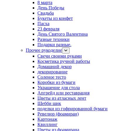
8 марта
День Победы
Свадьба
Букеты из конфет
Пасха
23 февраля
День Святого Валентина
Разные техники
Подарки разные.
Прочее рукоделие
Свечи своими руками
Косметика ручной работы
Домашний декор
декорирование
Соленое тесто
Коробки из бумаги
Украшение для стола
Апгрейд или реставрация
Цветы из атласных лент
Шебби шик
поделки из гофрированной бумаги
Ревелюр (фоамиран)
Картонаж
Квиллинг
Цветы из фоамирана