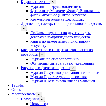
Кружевоплетение
Журналы по кружевоплетению
Фриволите, Макраме, Филе (+Вышивка по
филе), Игольное (Шитое) кружево
Кружевоплетение на коклюшках
Другие виды декоративно-прикладного искусства
Любимые журналы по другим видам
декоративно-прикладного искусства
Книги по декоративно-прикладному
искусству
Бисероплетение. Ювелирика. Украшения из
проволоки.
Журналы по бисероплетению
Обучающая литература по украшениям
Рисунок, графический дизайн
Журнал Искусство рисования и живописи
Журнал Простые уроки рисования
Журнал Школа рисования для малышей
Тарифы
Статьи
Мастер-классы
Праздники
Новый год