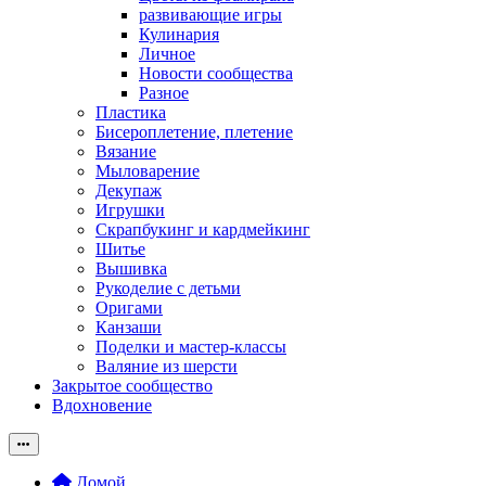
развивающие игры
Кулинария
Личное
Новости сообщества
Разное
Пластика
Бисероплетение, плетение
Вязание
Мыловарение
Декупаж
Игрушки
Скрапбукинг и кардмейкинг
Шитье
Вышивка
Рукоделие с детьми
Оригами
Канзаши
Поделки и мастер-классы
Валяние из шерсти
Закрытое сообщество
Вдохновение
Домой