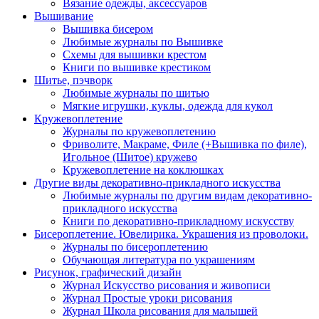
Вязание одежды, аксессуаров
Вышивание
Вышивка бисером
Любимые журналы по Вышивке
Схемы для вышивки крестом
Книги по вышивке крестиком
Шитье, пэчворк
Любимые журналы по шитью
Мягкие игрушки, куклы, одежда для кукол
Кружевоплетение
Журналы по кружевоплетению
Фриволите, Макраме, Филе (+Вышивка по филе),
Игольное (Шитое) кружево
Кружевоплетение на коклюшках
Другие виды декоративно-прикладного искусства
Любимые журналы по другим видам декоративно-
прикладного искусства
Книги по декоративно-прикладному искусству
Бисероплетение. Ювелирика. Украшения из проволоки.
Журналы по бисероплетению
Обучающая литература по украшениям
Рисунок, графический дизайн
Журнал Искусство рисования и живописи
Журнал Простые уроки рисования
Журнал Школа рисования для малышей