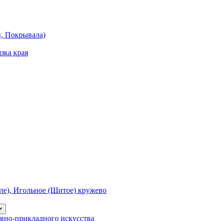
ы, Покрывала)
зка края
е), Игольное (Шитое) кружево
вно-прикладного искусства