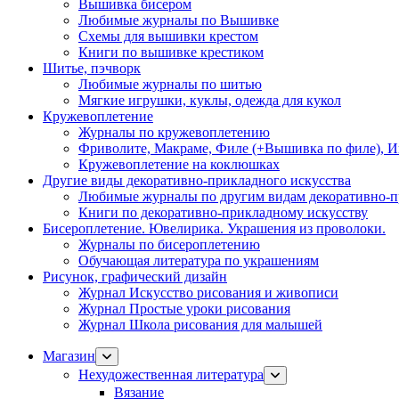
Вышивка бисером
Любимые журналы по Вышивке
Схемы для вышивки крестом
Книги по вышивке крестиком
Шитье, пэчворк
Любимые журналы по шитью
Мягкие игрушки, куклы, одежда для кукол
Кружевоплетение
Журналы по кружевоплетению
Фриволите, Макраме, Филе (+Вышивка по филе), И
Кружевоплетение на коклюшках
Другие виды декоративно-прикладного искусства
Любимые журналы по другим видам декоративно-п
Книги по декоративно-прикладному искусству
Бисероплетение. Ювелирика. Украшения из проволоки.
Журналы по бисероплетению
Обучающая литература по украшениям
Рисунок, графический дизайн
Журнал Искусство рисования и живописи
Журнал Простые уроки рисования
Журнал Школа рисования для малышей
Магазин
Нехудожественная литература
Вязание