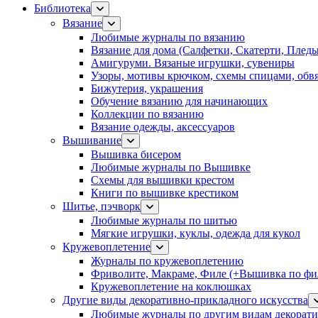
Библиотека
Вязание
Любимые журналы по вязанию
Вязание для дома (Салфетки, Скатерти, Плед
Амигуруми. Вязаные игрушки, сувениры
Узоры, мотивы крючком, схемы спицами, обвя
Бижутерия, украшения
Обучение вязанию для начинающих
Коллекции по вязанию
Вязание одежды, аксессуаров
Вышивание
Вышивка бисером
Любимые журналы по Вышивке
Схемы для вышивки крестом
Книги по вышивке крестиком
Шитье, пэчворк
Любимые журналы по шитью
Мягкие игрушки, куклы, одежда для кукол
Кружевоплетение
Журналы по кружевоплетению
Фриволите, Макраме, Филе (+Вышивка по фил
Кружевоплетение на коклюшках
Другие виды декоративно-прикладного искусства
Любимые журналы по другим видам декорати