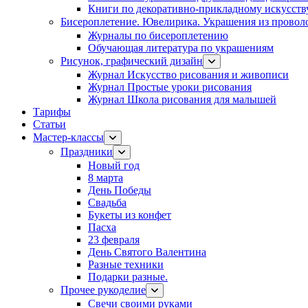
Книги по декоративно-прикладному искусств
Бисероплетение. Ювелирика. Украшения из провол
Журналы по бисероплетению
Обучающая литература по украшениям
Рисунок, графический дизайн
Журнал Искусство рисования и живописи
Журнал Простые уроки рисования
Журнал Школа рисования для малышей
Тарифы
Статьи
Мастер-классы
Праздники
Новый год
8 марта
День Победы
Свадьба
Букеты из конфет
Пасха
23 февраля
День Святого Валентина
Разные техники
Подарки разные.
Прочее рукоделие
Свечи своими руками