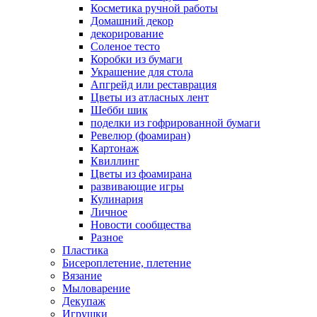
Косметика ручной работы
Домашний декор
декорирование
Соленое тесто
Коробки из бумаги
Украшение для стола
Апгрейд или реставрация
Цветы из атласных лент
Шебби шик
поделки из гофрированной бумаги
Ревелюр (фоамиран)
Картонаж
Квиллинг
Цветы из фоамирана
развивающие игры
Кулинария
Личное
Новости сообщества
Разное
Пластика
Бисероплетение, плетение
Вязание
Мыловарение
Декупаж
Игрушки