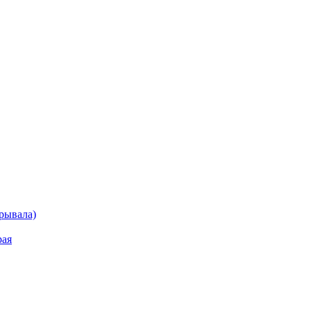
рывала)
рая