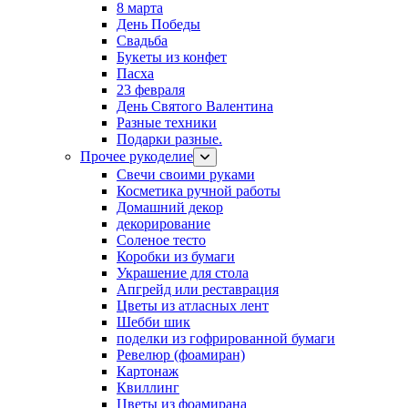
8 марта
День Победы
Свадьба
Букеты из конфет
Пасха
23 февраля
День Святого Валентина
Разные техники
Подарки разные.
Прочее рукоделие
Свечи своими руками
Косметика ручной работы
Домашний декор
декорирование
Соленое тесто
Коробки из бумаги
Украшение для стола
Апгрейд или реставрация
Цветы из атласных лент
Шебби шик
поделки из гофрированной бумаги
Ревелюр (фоамиран)
Картонаж
Квиллинг
Цветы из фоамирана