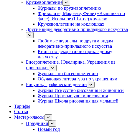
Кружевоплетение
Журналы по кружевоплетению
Фриволите, Макраме, Филе (+Вышивка по
филе), Игольное (Шитое) кружево
Кружевоплетение на коклюшках
Другие виды декоративно-прикладного искусства
Любимые журналы по другим видам
декоративно-прикладного искусства
Книги по декоративно-прикладному
искусству
Бисероплетение. Ювелирика. Украшения из
проволоки.
Журналы по бисероплетению
Обучающая литература по украшениям
Рисунок, графический дизайн
Журнал Искусство рисования и живописи
Журнал Простые уроки рисования
Журнал Школа рисования для малышей
Тарифы
Статьи
Мастер-классы
Праздники
Новый год