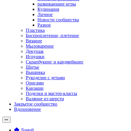
развивающие игры
Кулинария
Личное
Новости сообщества
Разное
Пластика
Бисероплетение, плетение
Вязание
Мыловарение
Декупаж
Игрушки
Скрапбукинг и кардмейкинг
Шитье
Вышивка
Рукоделие с детьми
Оригами
Канзаши
Поделки и мастер-классы
Валяние из шерсти
Закрытое сообщество
Вдохновение
Домой