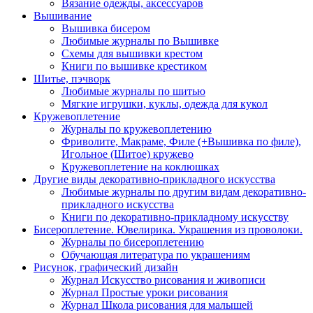
Вязание одежды, аксессуаров
Вышивание
Вышивка бисером
Любимые журналы по Вышивке
Схемы для вышивки крестом
Книги по вышивке крестиком
Шитье, пэчворк
Любимые журналы по шитью
Мягкие игрушки, куклы, одежда для кукол
Кружевоплетение
Журналы по кружевоплетению
Фриволите, Макраме, Филе (+Вышивка по филе),
Игольное (Шитое) кружево
Кружевоплетение на коклюшках
Другие виды декоративно-прикладного искусства
Любимые журналы по другим видам декоративно-
прикладного искусства
Книги по декоративно-прикладному искусству
Бисероплетение. Ювелирика. Украшения из проволоки.
Журналы по бисероплетению
Обучающая литература по украшениям
Рисунок, графический дизайн
Журнал Искусство рисования и живописи
Журнал Простые уроки рисования
Журнал Школа рисования для малышей