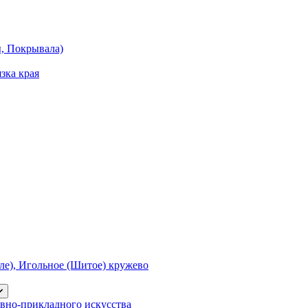
ы, Покрывала)
зка края
е), Игольное (Шитое) кружево
вно-прикладного искусства