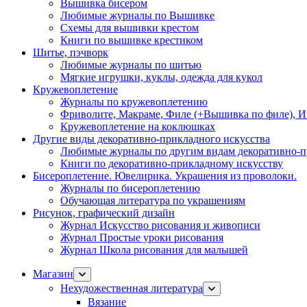
Вышивка бисером
Любимые журналы по Вышивке
Схемы для вышивки крестом
Книги по вышивке крестиком
Шитье, пэчворк
Любимые журналы по шитью
Мягкие игрушки, куклы, одежда для кукол
Кружевоплетение
Журналы по кружевоплетению
Фриволите, Макраме, Филе (+Вышивка по филе), И
Кружевоплетение на коклюшках
Другие виды декоративно-прикладного искусства
Любимые журналы по другим видам декоративно-п
Книги по декоративно-прикладному искусству
Бисероплетение. Ювелирика. Украшения из проволоки.
Журналы по бисероплетению
Обучающая литература по украшениям
Рисунок, графический дизайн
Журнал Искусство рисования и живописи
Журнал Простые уроки рисования
Журнал Школа рисования для малышей
Магазин
Нехудожественная литература
Вязание