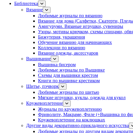
Библиотека
Вязание
Любимые журналы по вязанию
Вязание для дома (Салфетки, Скатерти, Плед
Амигуруми. Вязаные игрушки, сувениры
Узоры, мотивы крючком, схемы спицами, обвя
Бижутерия, украшения
Обучение вязанию для начинающих
Коллекции по вязанию
Вязание одежды, аксессуаров
Вышивание
Вышивка бисером
Любимые журналы по Вышивке
Схемы для вышивки крестом
Книги по вышивке крестиком
Шитье, пэчворк
Любимые журналы по шитью
Мягкие игрушки, куклы, одежда для кукол
Кружевоплетение
Журналы по кружевоплетению
Фриволите, Макраме, Филе (+Вышивка по фил
Кружевоплетение на коклюшках
Другие виды декоративно-прикладного искусства
Любимые журналы по другим видам декорати