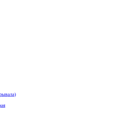
рывала)
рая