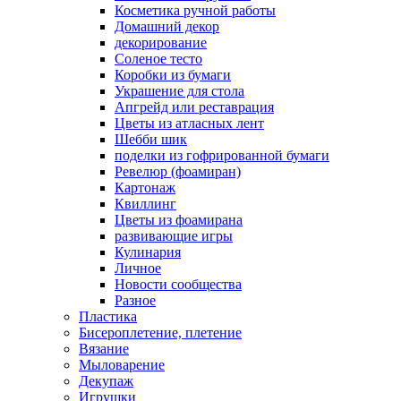
Косметика ручной работы
Домашний декор
декорирование
Соленое тесто
Коробки из бумаги
Украшение для стола
Апгрейд или реставрация
Цветы из атласных лент
Шебби шик
поделки из гофрированной бумаги
Ревелюр (фоамиран)
Картонаж
Квиллинг
Цветы из фоамирана
развивающие игры
Кулинария
Личное
Новости сообщества
Разное
Пластика
Бисероплетение, плетение
Вязание
Мыловарение
Декупаж
Игрушки