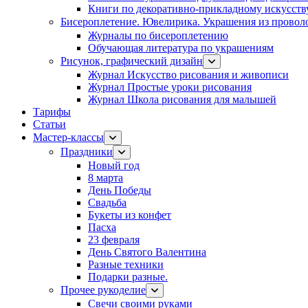
Книги по декоративно-прикладному искусств
Бисероплетение. Ювелирика. Украшения из провол
Журналы по бисероплетению
Обучающая литература по украшениям
Рисунок, графический дизайн
Журнал Искусство рисования и живописи
Журнал Простые уроки рисования
Журнал Школа рисования для малышей
Тарифы
Статьи
Мастер-классы
Праздники
Новый год
8 марта
День Победы
Свадьба
Букеты из конфет
Пасха
23 февраля
День Святого Валентина
Разные техники
Подарки разные.
Прочее рукоделие
Свечи своими руками