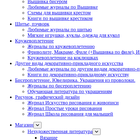
Вышивка бисером
Любимые журналы по Вышивке
Схемы для вышивки крестом
Книги по вышивке крестиком
Шитье, пэчворк
Любимые журналы по шитью
Мягкие игрушки, куклы, одежда для кукол
Кружевоплетение
Журналы по кружевоплетению
Фриволите, Макраме, Филе (+Вышивка по филе), И
Кружевоплетение на коклюшках
Другие виды декоративно-прикладного искусства
Любимые журналы по другим видам декоративно-п
Книги по декоративно-прикладному искусству
Бисероплетение. Ювелирика. Украшения из проволоки.
Журналы по бисероплетению
Обучающая литература по украшениям
Рисунок, графический дизайн
Журнал Искусство рисования и живописи
Журнал Простые уроки рисования
Журнал Школа рисования для малышей
Магазин
Нехудожественная литература
Вязание