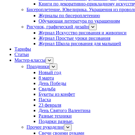
Книги по декоративно-прикладному искусств
Бисероплетение. Ювелирика. Украшения из провол
Журналы по бисероплетению
Обучающая литература по украшениям
Рисунок, графический дизайн
Журнал Искусство рисования и живописи
Журнал Простые уроки рисования
Журнал Школа рисования для малышей
Тарифы
Статьи
Мастер-классы
Праздники
Новый год
8 марта
День Победы
Свадьба
Букеты из конфет
Пасха
23 февраля
День Святого Валентина
Разные техники
Подарки разные.
Прочее рукоделие
Свечи своими руками