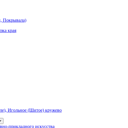
ы, Покрывала)
зка края
е), Игольное (Шитое) кружево
вно-прикладного искусства