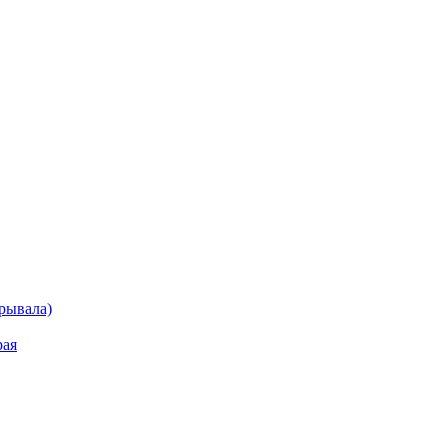
рывала)
рая