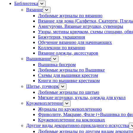
Библиотека
Вязание
Любимые журналы по вязанию
Вязание для дома (Салфетки, Скатерти, Плед
Амигуруми. Вязаные игрушки, сувениры
Узоры, мотивы крючком, схемы спицами, обвя
Бижутерия, украшения
Обучение вязанию для начинающих
Коллекции по вязанию
Вязание одежды, аксессуаров
Вышивание
Вышивка бисером
Любимые журналы по Вышивке
Схемы для вышивки крестом
Книги по вышивке крестиком
Шитье, пэчворк
Любимые журналы по шитью
Мягкие игрушки, куклы, одежда для кукол
Кружевоплетение
Журналы по кружевоплетению
Фриволите, Макраме, Филе (+Вышивка по фил
Кружевоплетение на коклюшках
Другие виды декоративно-прикладного искусства
Любимые журналы по другим видам декорати