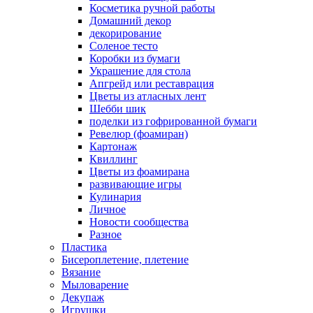
Косметика ручной работы
Домашний декор
декорирование
Соленое тесто
Коробки из бумаги
Украшение для стола
Апгрейд или реставрация
Цветы из атласных лент
Шебби шик
поделки из гофрированной бумаги
Ревелюр (фоамиран)
Картонаж
Квиллинг
Цветы из фоамирана
развивающие игры
Кулинария
Личное
Новости сообщества
Разное
Пластика
Бисероплетение, плетение
Вязание
Мыловарение
Декупаж
Игрушки