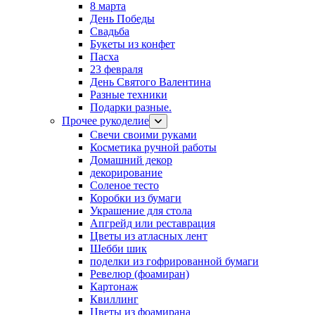
8 марта
День Победы
Свадьба
Букеты из конфет
Пасха
23 февраля
День Святого Валентина
Разные техники
Подарки разные.
Прочее рукоделие
Свечи своими руками
Косметика ручной работы
Домашний декор
декорирование
Соленое тесто
Коробки из бумаги
Украшение для стола
Апгрейд или реставрация
Цветы из атласных лент
Шебби шик
поделки из гофрированной бумаги
Ревелюр (фоамиран)
Картонаж
Квиллинг
Цветы из фоамирана