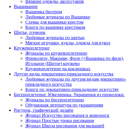
Вязание одежды, аксессуаров
Вышивание
Вышивка бисером
Любимые журналы по Вышивке
Схемы для вышивки крестом
Книги по вышивке крестиком
Шитье, пэчворк
Любимые журналы по шитью
Мягкие игрушки, куклы, одежда для кукол
Кружевоплетение
Журналы по кружевоплетению
Фриволите, Макраме, Филе (+Вышивка по филе),
Игольное (Шитое) кружево
Кружевоплетение на коклюшках
Другие виды декоративно-прикладного искусства
Любимые журналы по другим видам декоративно-
прикладного искусства
Книги по декоративно-прикладному искусству
Бисероплетение. Ювелирика. Украшения из проволоки.
Журналы по бисероплетению
Обучающая литература по украшениям
Рисунок, графический дизайн
Журнал Искусство рисования и живописи
Журнал Простые уроки рисования
Журнал Школа рисования для малышей