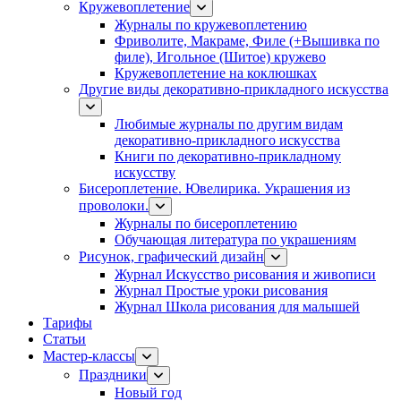
Кружевоплетение
Журналы по кружевоплетению
Фриволите, Макраме, Филе (+Вышивка по
филе), Игольное (Шитое) кружево
Кружевоплетение на коклюшках
Другие виды декоративно-прикладного искусства
Любимые журналы по другим видам
декоративно-прикладного искусства
Книги по декоративно-прикладному
искусству
Бисероплетение. Ювелирика. Украшения из
проволоки.
Журналы по бисероплетению
Обучающая литература по украшениям
Рисунок, графический дизайн
Журнал Искусство рисования и живописи
Журнал Простые уроки рисования
Журнал Школа рисования для малышей
Тарифы
Статьи
Мастер-классы
Праздники
Новый год