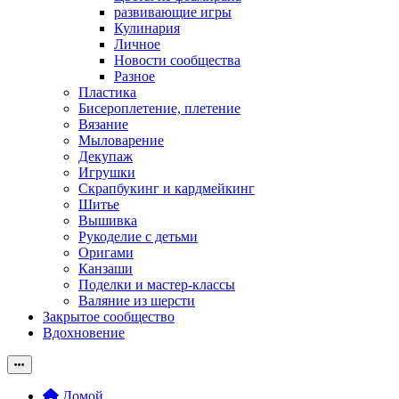
развивающие игры
Кулинария
Личное
Новости сообщества
Разное
Пластика
Бисероплетение, плетение
Вязание
Мыловарение
Декупаж
Игрушки
Скрапбукинг и кардмейкинг
Шитье
Вышивка
Рукоделие с детьми
Оригами
Канзаши
Поделки и мастер-классы
Валяние из шерсти
Закрытое сообщество
Вдохновение
Домой