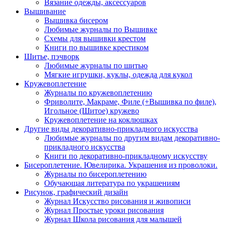
Вязание одежды, аксессуаров
Вышивание
Вышивка бисером
Любимые журналы по Вышивке
Схемы для вышивки крестом
Книги по вышивке крестиком
Шитье, пэчворк
Любимые журналы по шитью
Мягкие игрушки, куклы, одежда для кукол
Кружевоплетение
Журналы по кружевоплетению
Фриволите, Макраме, Филе (+Вышивка по филе),
Игольное (Шитое) кружево
Кружевоплетение на коклюшках
Другие виды декоративно-прикладного искусства
Любимые журналы по другим видам декоративно-
прикладного искусства
Книги по декоративно-прикладному искусству
Бисероплетение. Ювелирика. Украшения из проволоки.
Журналы по бисероплетению
Обучающая литература по украшениям
Рисунок, графический дизайн
Журнал Искусство рисования и живописи
Журнал Простые уроки рисования
Журнал Школа рисования для малышей