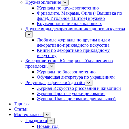
Кружевоплетение
Журналы по кружевоплетению
Фриволите, Макраме, Филе (+Вышивка по
филе), Игольное (Шитое) кружево
Кружевоплетение на коклюшках
Другие виды декоративно-прикладного искусства
Любимые журналы по другим видам
декоративно-прикладного искусства
Книги по декоративно-прикладному
искусству
Бисероплетение. Ювелирика. Украшения из
проволоки.
Журналы по бисероплетению
Обучающая литература по украшениям
Рисунок, графический дизайн
Журнал Искусство рисования и живописи
Журнал Простые уроки рисования
Журнал Школа рисования для малышей
Тарифы
Статьи
Мастер-классы
Праздники
Новый год