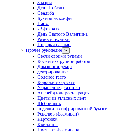
8 марта
День Победы
Свадьба
Букеты из конфет
Пасха
23 февраля
День Святого Валентина
Разные техники
Подарки разные.
Прочее рукоделие
Свечи своими руками
Косметика ручной работы
Домашний декор
декорирование
Соленое тесто
Коробки из бумаги
Украшение для стола
Апгрейд или реставрация
Цветы из атласных лент
Шебби шик
поделки из гофрированной бумаги
Ревелюр (фоамиран)
Картонаж
Квиллинг
Цветы из фоамирана