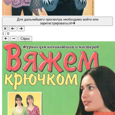
Для дальнейшего просмотра необходимо войти или
зарегистрироваться!
1
/
0
Сброс