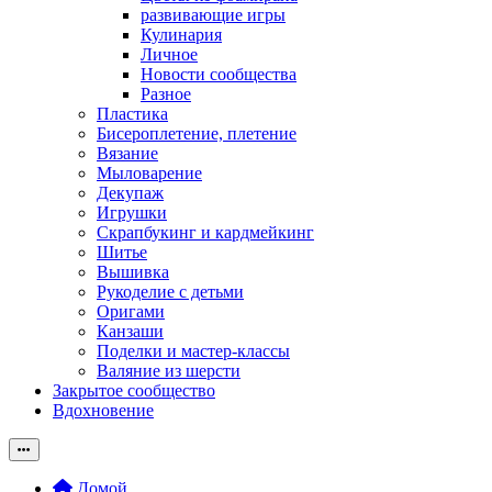
развивающие игры
Кулинария
Личное
Новости сообщества
Разное
Пластика
Бисероплетение, плетение
Вязание
Мыловарение
Декупаж
Игрушки
Скрапбукинг и кардмейкинг
Шитье
Вышивка
Рукоделие с детьми
Оригами
Канзаши
Поделки и мастер-классы
Валяние из шерсти
Закрытое сообщество
Вдохновение
Домой